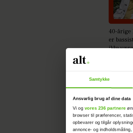
40-årige
er bassis
ikke vær
Læs ogs
indbakk
Samtykke
Udskiftni
Ansvarlig brug af dine data
musikbr
Vi og
vores 236 partnere
øns
af 'Toppe
browser til præferencer, stat
trommesl
opbevarer og tilgår oplysning
ikke opt
annonce- og indholdsmåling,