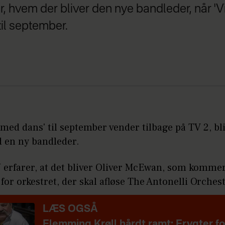
 hvem der bliver den nye bandleder, når 'V
til september.
 med dans' til september vender tilbage på TV 2, bl
 en ny bandleder.
rfarer, at det bliver Oliver McEwan, som kommer t
 for orkestret, der skal afløse The Antonelli Orches
LÆS OGSÅ
Flemming Krøll hårdt ramt:
Frygter fo