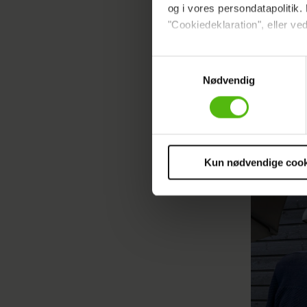
og i vores persondatapolitik. 
"Cookiedeklaration", eller ved
Læs ogs
Dine valg anvendes på hele w
Samtykkevalg
Denne art
Nødvendig
Vi ønsker dit samtykke til at 
HER&NU-b
Vi anvender egne cookies og c
om IP, ID og din browser for a
markedsføring, så vi kan opti
sociale medier.
Kun nødvendige cook
Du kan til enhver tid trække 
cookies, samarbejdspartnere 
vores
privatlivspolitik
og
co