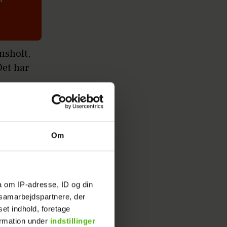
msholt,
Det har
 i
Om
agelserne
a om IP-adresse, ID og din
s samarbejdspartnere, der
estra
set indhold, foretage
ormation under
indstillinger