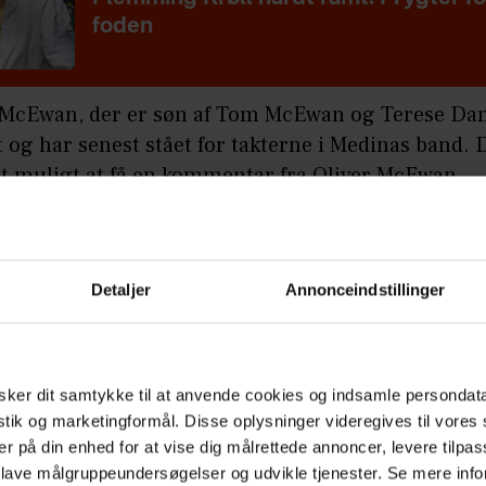
foden
 McEwan, der er søn af Tom McEwan og Terese Da
t og har senest stået for takterne i Medinas band. 
et muligt at få en kommentar fra Oliver McEwan.
å:
Jesper Buch i chok: Ukendt bror dukkede op
en
Detaljer
Annonceindstillinger
ngen sker, efter
DR-dokumentaren 'Sexisme i
anchen'
afslørede en krænkende kultur under opt
ker dit samtykke til at anvende cookies og indsamle persondat
n af poppen'. Så længe den bliver foretaget, må
istik og marketingformål. Disse oplysninger videregives til vore
ageren Claes Antonsen, 61, og The Antonelli Orch
er på din enhed for at vise dig målrettede annoncer, levere tilpas
ræde på TV 2.
 lave målgruppeundersøgelser og udvikle tjenester. Se mere inf