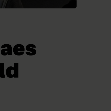
laes
ld