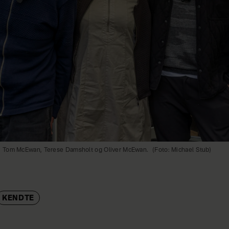
e: Tom McEwan, Terese Damsholt og Oliver McEwan.
(Foto: Michael Stub)
KENDTE