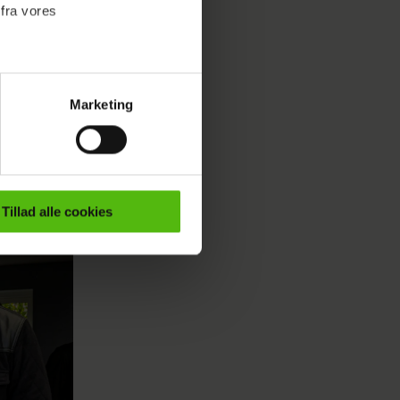
 fra vores
Marketing
ournalistisk indhold til dig.
emmeside. Vi indsamler data
er samt til brug for
ktioner i forbindelse med
Tillad alle cookies
e mere om vores brug af
 både