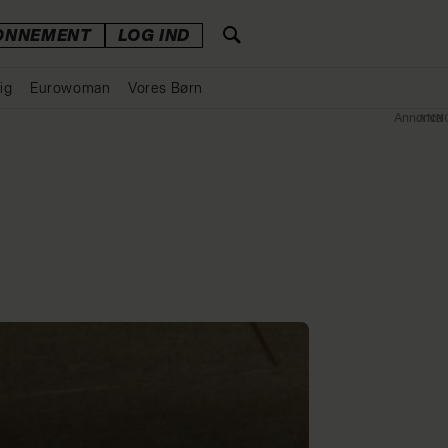
ONNEMENT
LOG IND
ig
Eurowoman
Vores Børn
Annonce