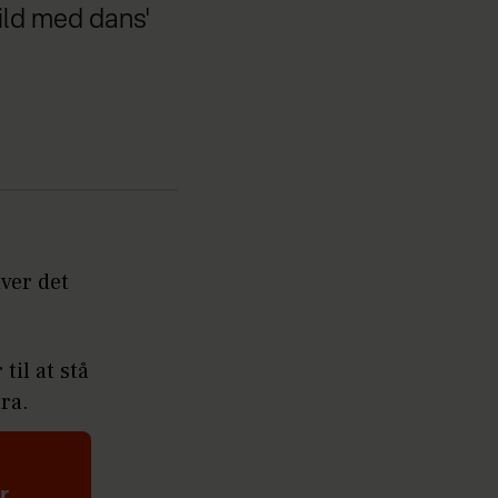
ild med dans'
iver det
il at stå
tra.
r