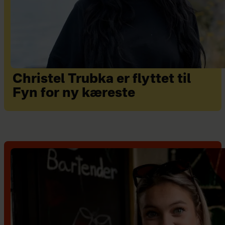
Christel Trubka er flyttet til
Fyn for ny kæreste