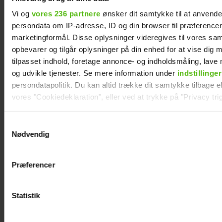
Vi og
vores 236 partnere
ønsker dit samtykke til at anvend
Nikolaj Lie Kaas rørt og taknemmelig: "Det
persondata om IP-adresse, ID og din browser til præferencer, 
betyder noget helt særligt"
marketingformål. Disse oplysninger videregives til vores sa
opbevarer og tilgår oplysninger på din enhed for at vise dig 
tilpasset indhold, foretage annonce- og indholdsmåling, lav
og udvikle tjenester. Se mere information under
indstillinger
persondatapolitik. Du kan altid trække dit samtykke tilbage ell
vores "Cookiedeklaration", eller ved at trykke på "Privacy trig
Dine valg anvendes på hele websitet.
Samtykkevalg
Nødvendig
Vi ønsker dit samtykke til at indsamle og bruge data for at k
relevant journalistisk indhold til dig.
Præferencer
Vi anvender egne cookies og cookies fra tredjeparter til at a
vores hjemmeside. Vi indsamler data om IP, ID og din browser 
Sisse Sejr-Nørgaards krise: I bund økonomisk
generere statistik og huske dine præferencer samt til brug fo
Statistik
optimere vores reklametiltag på sociale medier og til at vise d
med sociale medier.