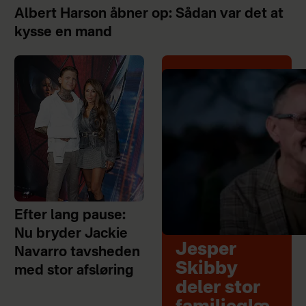
Albert Harson åbner op: Sådan var det at
kysse en mand
Efter lang pause:
Nu bryder Jackie
Jesper
Navarro tavsheden
Skibby
med stor afsløring
deler stor