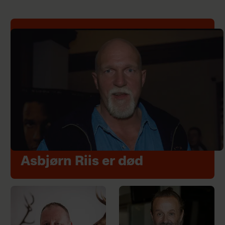
Asbjørn Riis er død