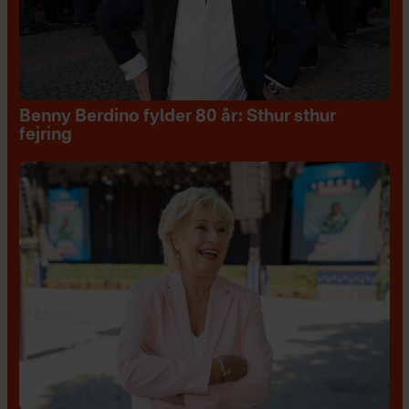
Benny Berdino fylder 80 år: Sthur sthur
fejring