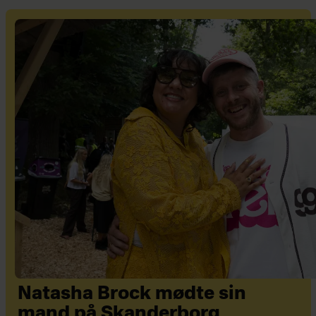
Natasha Brock mødte sin
mand på Skanderborg