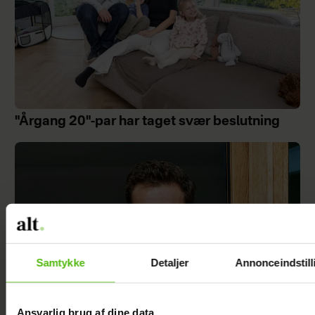
"Årgang 20"-par har taget svær beslutning
Samtykke
Detaljer
Annonceindstill
Ansvarlig brug af dine data