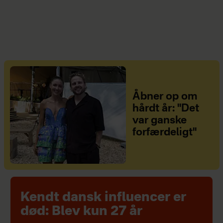
Åbner op om
hårdt år: "Det
var ganske
forfærdeligt"
Kendt dansk influencer er
død: Blev kun 27 år