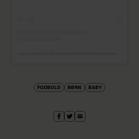
A post shared by Büsra Barut Mæhle (@busrabarutbb)
FODBOLD
BØRN
BABY