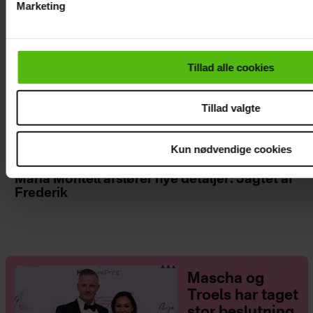
Marketing
Du kan til enhver tid trække dit samtykke tilbage via linket i 
læse mere om vores brug af cookies, samarbejdspartnere og
personoplysninger i forbindelse hermed i både
Tillad alle cookies
vores
privatlivspolitik
og
cookiepolitik
.
Tillad valgte
Kun nødvendige cookies
Maria Montell afslører nye detaljer: Jagtet af
Frederik
Mascha og
Troels har taget
stor beslutning