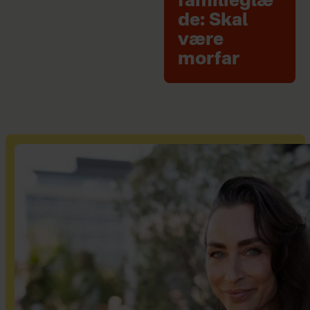
familieglæ
de: Skal
være
morfar