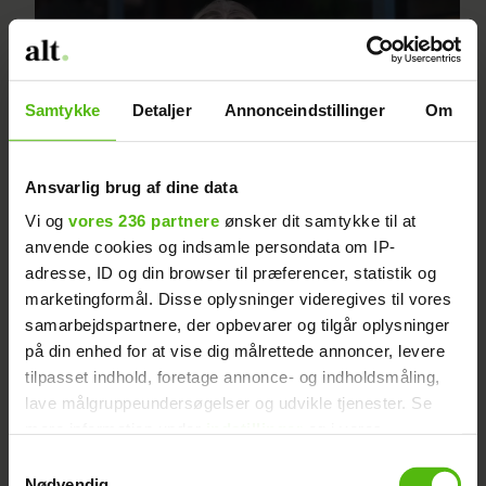
Samtykke
Detaljer
Annonceindstillinger
Om
Ansvarlig brug af dine data
Vi og
vores 236 partnere
ønsker dit samtykke til at
anvende cookies og indsamle persondata om IP-
Hvor sødt! Kendispar tager
adresse, ID og din browser til præferencer, statistik og
marketingformål. Disse oplysninger videregives til vores
næste skridt i forholdet
samarbejdspartnere, der opbevarer og tilgår oplysninger
på din enhed for at vise dig målrettede annoncer, levere
tilpasset indhold, foretage annonce- og indholdsmåling,
lave målgruppeundersøgelser og udvikle tjenester. Se
mere information under
indstillinger
og i vores
persondatapolitik. Du kan altid trække dit samtykke
Samtykkevalg
tilbage eller ændre indstillinger fra vores
Nødvendig