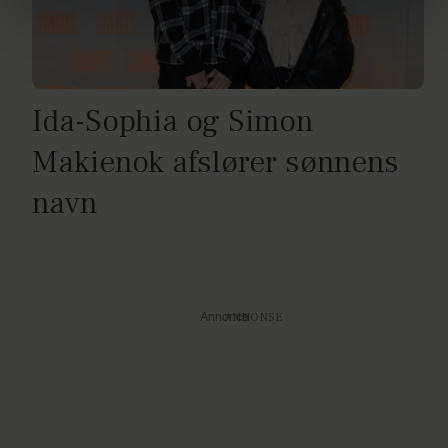
brug af cookies, samarbejdspartnere og behandling af
dine personoplysninger i forbindelse hermed i både
vores
privatlivspolitik
og
cookiepolitik
.
Ida-Sophia og Simon
Makienok afslører sønnens
navn
Annonce