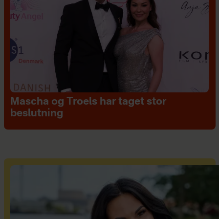
Mascha og Troels har taget stor
beslutning