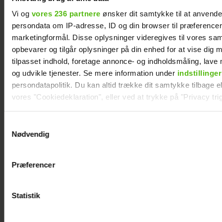
Med i “Robinson”: Er hun
Vi og
vores 236 partnere
ønsker dit samtykke til at anvend
Jeppe Ølgaards kæreste?
persondata om IP-adresse, ID og din browser til præferencer, 
marketingformål. Disse oplysninger videregives til vores sa
opbevarer og tilgår oplysninger på din enhed for at vise dig 
tilpasset indhold, foretage annonce- og indholdsmåling, lav
og udvikle tjenester. Se mere information under
indstillinger
persondatapolitik. Du kan altid trække dit samtykke tilbage ell
vores "Cookiedeklaration", eller ved at trykke på "Privacy trig
Dine valg anvendes på hele websitet.
Samtykkevalg
Nødvendig
Vi ønsker dit samtykke til at indsamle og bruge data for at k
Her er alle de
Ny deltager i
relevant journalistisk indhold til dig.
Præferencer
Vi anvender egne cookies og cookies fra tredjeparter til at a
kendte deltagere i
“Robinson”: Her er
vores hjemmeside. Vi indsamler data om IP, ID og din browser 
årets “Robinson”
hendes kendte
generere statistik og huske dine præferencer samt til brug fo
Statistik
mand
optimere vores reklametiltag på sociale medier og til at vise d
med sociale medier.