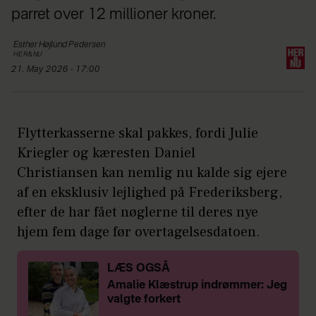
parret over 12 millioner kroner.
Esther Højlund
Pedersen
HER&NU
21. May 2026 - 17:00
Flytterkasserne skal pakkes, fordi Julie
Kriegler og kæresten Daniel
Christiansen kan nemlig nu kalde sig ejere
af en eksklusiv lejlighed på Frederiksberg,
efter de har fået nøglerne til deres nye
hjem fem dage før overtagelsesdatoen.
LÆS OGSÅ
Amalie Klæstrup indrømmer: Jeg
valgte forkert