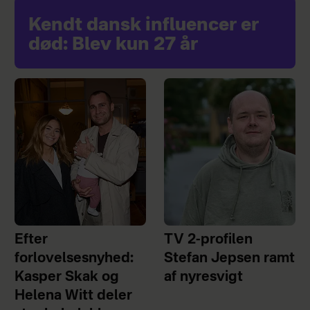
Kendt dansk influencer er
død: Blev kun 27 år
Efter
TV 2-profilen
forlovelsesnyhed:
Stefan Jepsen ramt
Kasper Skak og
af nyresvigt
Helena Witt deler