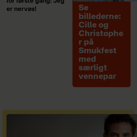
for første gang: Jeg
Se
er nervøs!
billederne:
Cille og
Christophe
r på
Smukfest
med
særligt
vennepar