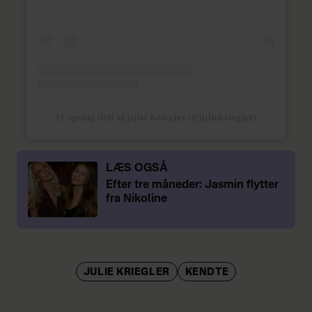
Et opslag delt af Julie Kriegler (@juliekriegler)
LÆS OGSÅ
Efter tre måneder: Jasmin flytter
fra Nikoline
JULIE KRIEGLER
KENDTE