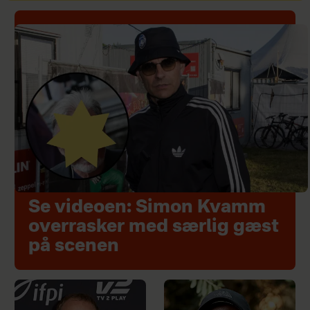
Se videoen: Simon Kvamm
overrasker med særlig gæst
på scenen