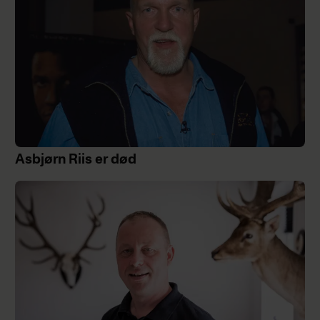
Asbjørn Riis er død