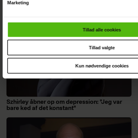
Marketing
Du kan til enhver tid trække dit samtykke tilbage via linket i 
læse mere om vores brug af cookies, samarbejdspartnere og
personoplysninger i forbindelse hermed i både
Tillad alle cookies
vores
privatlivspolitik
og
cookiepolitik
.
Tillad valgte
Kun nødvendige cookies
Szhirley åbner op om depression: "Jeg var
bare ked af det konstant"