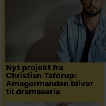
Nyt projekt fra
Christian Tafdrup:
Amagermanden bliver
til dramaserie