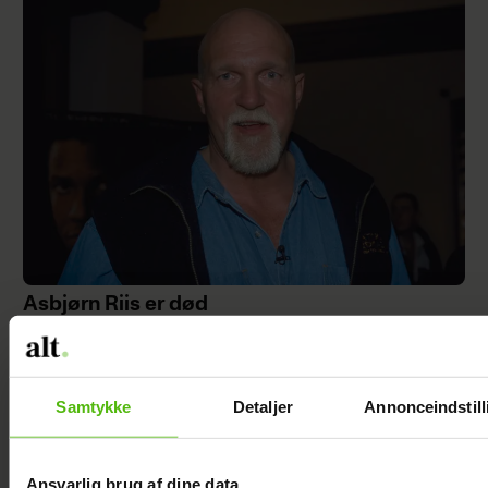
Asbjørn Riis er død
Samtykke
Detaljer
Annonceindstill
Ansvarlig brug af dine data