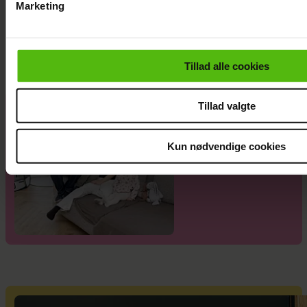
Marketing
Du kan til enhver tid trække dit samtykke tilbage via linket i 
Dennis Knudsen har solgt huset i Thailand
læse mere om vores brug af cookies, samarbejdspartnere og
personoplysninger i forbindelse hermed i både
Tillad alle cookies
vores
privatlivspolitik
og
cookiepolitik
.
Tillad valgte
"Årgang 20"-par
har taget svær
beslutning
Kun nødvendige cookies