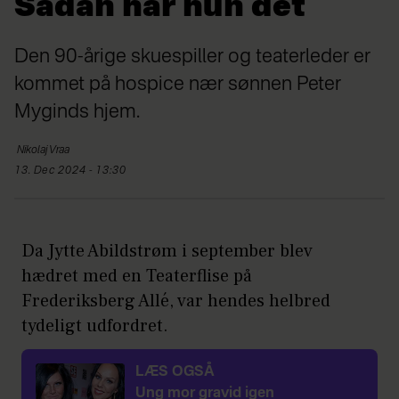
Sådan har hun det
Den 90-årige skuespiller og teaterleder er
kommet på hospice nær sønnen Peter
Myginds hjem.
Nikolaj
Vraa
13. Dec 2024 - 13:30
Da Jytte Abildstrøm i september blev
hædret med en Teaterflise på
Frederiksberg Allé, var hendes helbred
tydeligt udfordret.
LÆS OGSÅ
Ung mor gravid igen