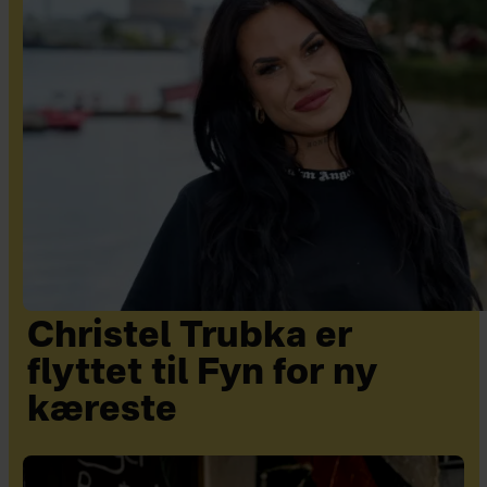
Christel Trubka er
flyttet til Fyn for ny
kæreste