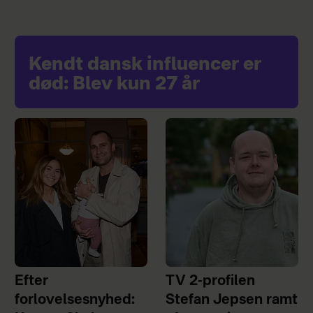
Kendt dansk influencer er
død: Blev kun 27 år
Efter
TV 2-profilen
forlovelsesnyhed:
Stefan Jepsen ramt