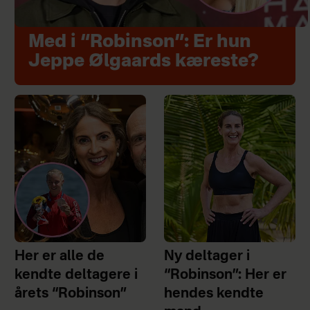
Med i “Robinson”: Er hun
Jeppe Ølgaards kæreste?
Her er alle de
Ny deltager i
kendte deltagere i
“Robinson”: Her er
årets “Robinson”
hendes kendte