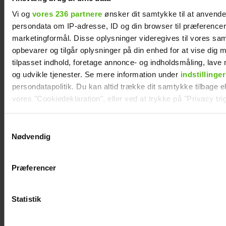
Vi og
vores 236 partnere
ønsker dit samtykke til at anvend
persondata om IP-adresse, ID og din browser til præferencer, 
marketingformål. Disse oplysninger videregives til vores sa
opbevarer og tilgår oplysninger på din enhed for at vise dig 
tilpasset indhold, foretage annonce- og indholdsmåling, lav
og udvikle tjenester. Se mere information under
indstillinger
"Landmand"-Rasmus prøver igen: Klar til
persondatapolitik. Du kan altid trække dit samtykke tilbage ell
kærlighed
vores "Cookiedeklaration", eller ved at trykke på "Privacy trig
Dine valg anvendes på hele websitet.
Samtykkevalg
Nødvendig
Vi ønsker dit samtykke til at indsamle og bruge data for at k
relevant journalistisk indhold til dig.
Præferencer
Vi anvender egne cookies og cookies fra tredjeparter til at a
vores hjemmeside. Vi indsamler data om IP, ID og din browser 
generere statistik og huske dine præferencer samt til brug fo
Statistik
optimere vores reklametiltag på sociale medier og til at vise d
med sociale medier.