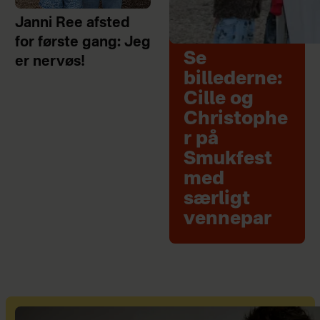
Janni Ree afsted
for første gang: Jeg
Se
er nervøs!
billederne:
Cille og
Christophe
r på
Smukfest
med
særligt
vennepar