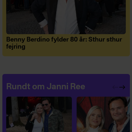
Benny Berdino fylder 80 år: Sthur sthur
fejring
Rundt om Janni Ree