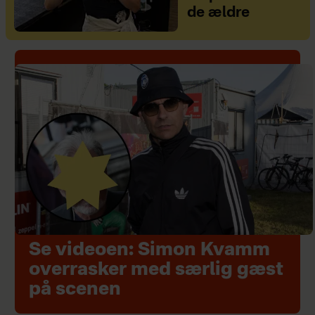
de ældre
Se videoen: Simon Kvamm
overrasker med særlig gæst
på scenen