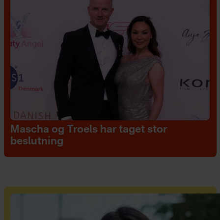
Mascha og Troels har taget stor
beslutning