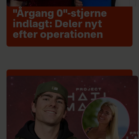
"Årgang 0"-stjerne
indlagt: Deler nyt
efter operationen