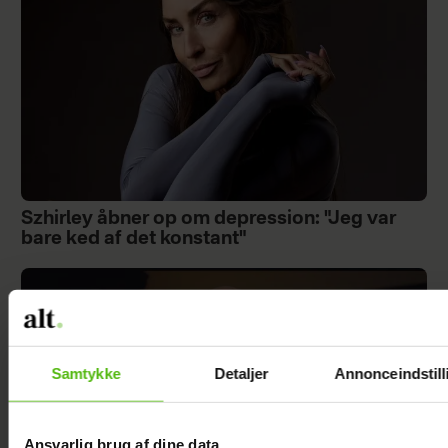
Szhirley åbner op om depression: "Jeg var
bare ked af det konstant"
Samtykke
Detaljer
Annonceindstill
Ansvarlig brug af dine data