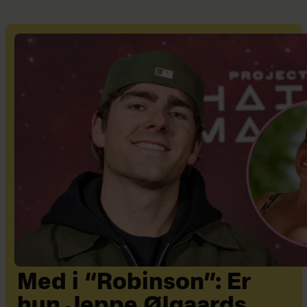
Med i “Robinson”: Er
hun Jeppe Ølgaards