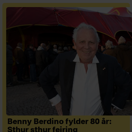
Benny Berdino fylder 80 år:
Sthur sthur fejring