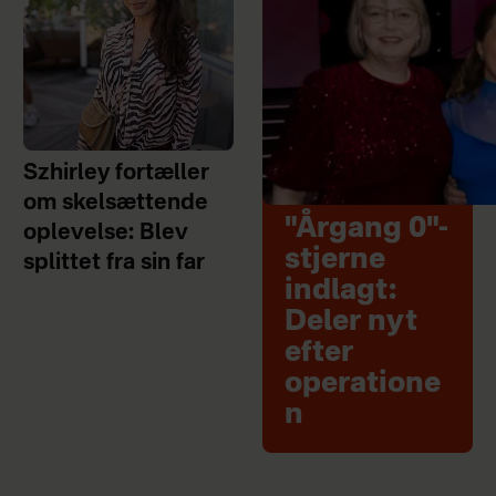
Szhirley fortæller
om skelsættende
"Årgang 0"-
oplevelse: Blev
stjerne
splittet fra sin far
indlagt:
Deler nyt
efter
operatione
n