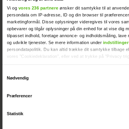
Vi og
vores 236 partnere
ønsker dit samtykke til at anvend
persondata om IP-adresse, ID og din browser til præferencer, 
marketingformål. Disse oplysninger videregives til vores sa
opbevarer og tilgår oplysninger på din enhed for at vise dig 
Asbjørn Riis er død
tilpasset indhold, foretage annonce- og indholdsmåling, lav
og udvikle tjenester. Se mere information under
indstillinger
persondatapolitik. Du kan altid trække dit samtykke tilbage ell
vores "Cookiedeklaration", eller ved at trykke på "Privacy trig
Dine valg anvendes på hele websitet.
Samtykkevalg
Nødvendig
Vi ønsker dit samtykke til at indsamle og bruge data for at k
relevant journalistisk indhold til dig.
Præferencer
Vi anvender egne cookies og cookies fra tredjeparter til at a
vores hjemmeside. Vi indsamler data om IP, ID og din browser 
generere statistik og huske dine præferencer samt til brug fo
Statistik
optimere vores reklametiltag på sociale medier og til at vise d
med sociale medier.