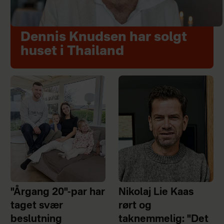
Dennis Knudsen har solgt
huset i Thailand
"Årgang 20"-par har
Nikolaj Lie Kaas
taget svær
rørt og
beslutning
taknemmelig: "Det