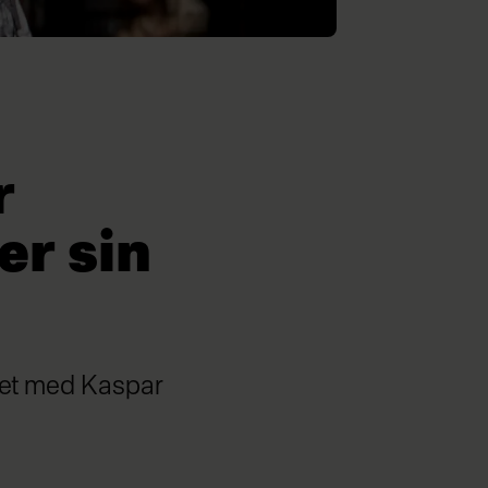
r
er sin
 det med Kaspar