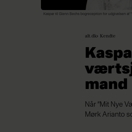
Kaspar til Glenn Bechs bogreception for udgivelsen af "
alt.dk
Kendte
Kaspa
værtsj
mand
Når ”Mit Nye Væ
Mørk Arianto s