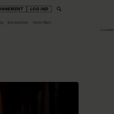
ONNEMENT
LOG IND
ig
Eurowoman
Vores Børn
Annonce