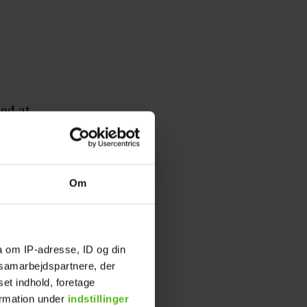
ed at
ærelser.
rugt
Om
a om IP-adresse, ID og din
 Wulff
s samarbejdspartnere, der
set indhold, foretage
ormation under
indstillinger