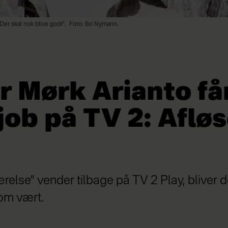
Det skal nok blive godt".
Foto: Bo Nymann.
r Mørk Arianto få
ob på TV 2: Afløs
relse” vender tilbage på TV 2 Play, bliver
om vært.