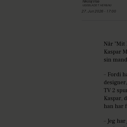
Nikolaj
Vraa
UGEBLADET HER&NU
27. Jun 2026 - 17:00
Når ”Mit 
Kaspar Mø
sin mand
– Fordi h
designer,
TV 2 spur
Kaspar, 
han har 
– Jeg har