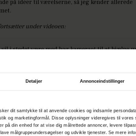
nde på idéer til værelserne, så jeg kender allerede
met.
fortsætter under videoen:
il i stedet være med bag kameraet til at hjælpe m
t.
teråret skal vi land og rige rundt og bygge børnev
lige finde tilbage til værktøjet. Det har jeg jo ikke b
Detaljer
Annonceindstillinger
ommerdrømme”, fortæller Kaspar til HER&NU.
LÆS OGSÅ
ker dit samtykke til at anvende cookies og indsamle persondat
Sød video: Rasmus Botoft og Lisbeth
istik og marketingformål. Disse oplysninger videregives til vore
giver sønnen studenterhue på
er på din enhed for at vise dig målrettede annoncer, levere tilpas
 lave målgruppeundersøgelser og udvikle tjenester. Se mere inf