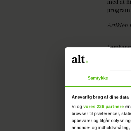
med at fi
program
Artiklen 
Lambang v
bygge lid
– Hele ef
Jeg skal 
Samtykke
siden ”S
Ansvarlig brug af dine data
Vi og
vores 236 partnere
øns
browser til præferencer, stat
opbevarer og tilgår oplysning
annonce- og indholdsmåling,