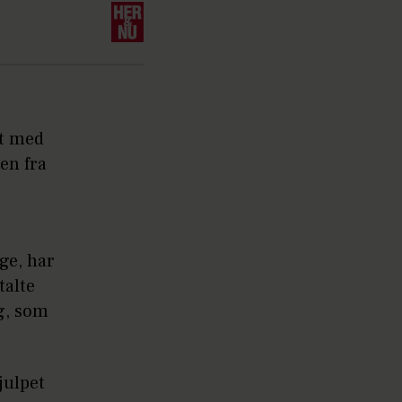
et med
en fra
ge, har
talte
g, som
julpet