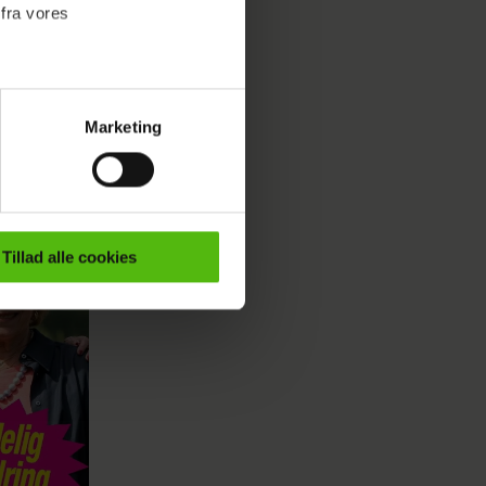
 fra vores
Du kan
Marketing
ournalistisk indhold til dig.
emmeside. Vi indsamler data
er samt til brug for
ktioner i forbindelse med
Tillad alle cookies
e mere om vores brug af
 både