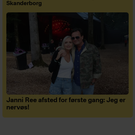
Skanderborg
Janni Ree afsted for første gang: Jeg er
nervøs!