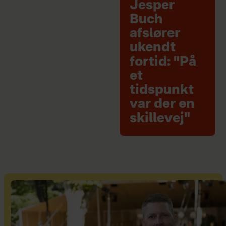
Jesper
Buch
afslører
ukendt
fortid: "På
et
tidspunkt
var der en
skillevej"