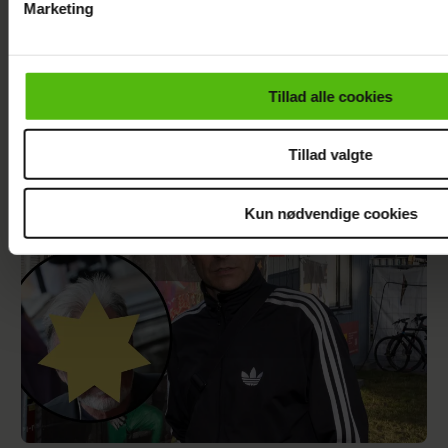
Marketing
Du kan til enhver tid trække dit samtykke tilbage via linket i 
læse mere om vores brug af cookies, samarbejdspartnere og
personoplysninger i forbindelse hermed i både
Tillad alle cookies
vores
privatlivspolitik
og
cookiepolitik
.
Sarah Grünewald om nyt TV 2-program: Vi
mangler respekten for de ældre
Tillad valgte
Kun nødvendige cookies