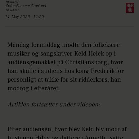
HER&NU
Sofus
Sommer Grønlund
HER&NU
11. May 2026 - 11:20
Mandag formiddag mødte den folkekære
musiker og sangskriver Keld Heick op i
audiensgemakket på Christiansborg, hvor
han skulle i audiens hos kong Frederik for
personligt at takke for sit ridderkors, han
modtog i efteråret.
Artiklen fortsætter under videoen:
Efter audiensen, hvor blev Keld blv mødt af
hustruen Hilda og datteren Annette, satte