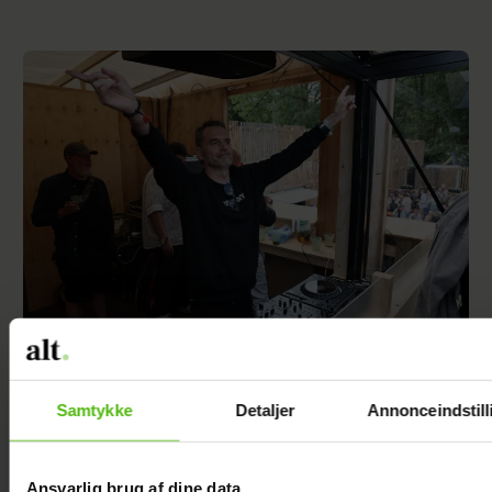
Se videoen: Jesper Buch som DJ på
Smukfest
Samtykke
Detaljer
Annonceindstill
Ansvarlig brug af dine data