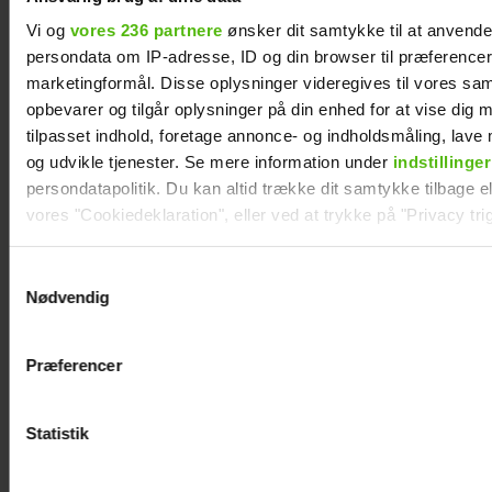
Vi og
vores 236 partnere
ønsker dit samtykke til at anvend
persondata om IP-adresse, ID og din browser til præferencer, 
marketingformål. Disse oplysninger videregives til vores sa
opbevarer og tilgår oplysninger på din enhed for at vise dig 
tilpasset indhold, foretage annonce- og indholdsmåling, lav
og udvikle tjenester. Se mere information under
indstillinger
persondatapolitik. Du kan altid trække dit samtykke tilbage ell
vores "Cookiedeklaration", eller ved at trykke på "Privacy trig
Alexanndra Christensen afslører
Dine valg anvendes på hele websitet.
familieforøgelse
Samtykkevalg
Nødvendig
Vi ønsker dit samtykke til at indsamle og bruge data for at k
relevant journalistisk indhold til dig.
Præferencer
Vi anvender egne cookies og cookies fra tredjeparter til at a
vores hjemmeside. Vi indsamler data om IP, ID og din browser 
generere statistik og huske dine præferencer samt til brug fo
Statistik
optimere vores reklametiltag på sociale medier og til at vise d
med sociale medier.