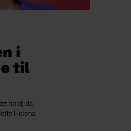
n i
 til
æt hold, da
Mette Helena