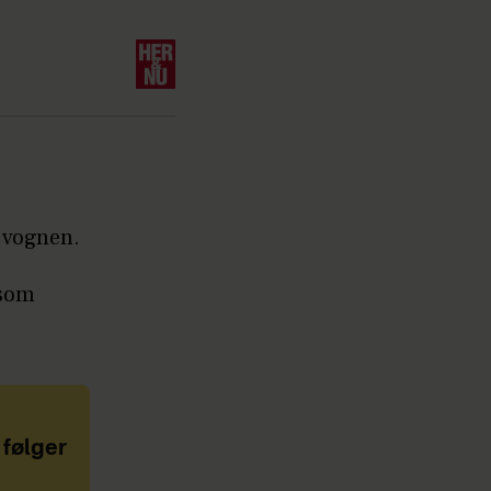
å vognen.
 som
 følger