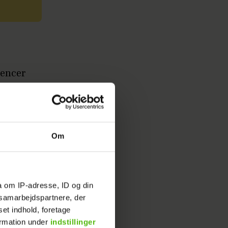
uencer
n
e måtte
Om
sammen,
ar rystet
a om IP-adresse, ID og din
fferet,
s samarbejdspartnere, der
den for
set indhold, foretage
ormation under
indstillinger