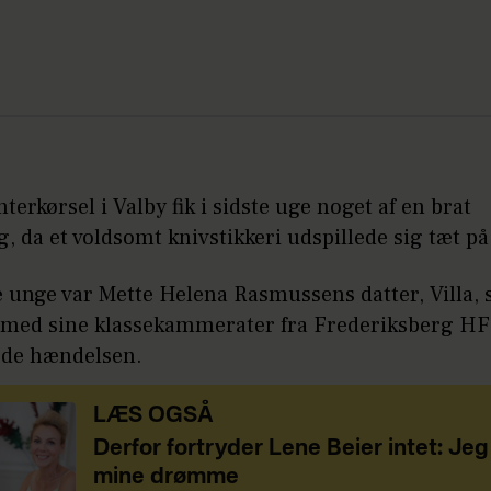
terkørsel i Valby fik i sidste uge noget af en brat
g, da et voldsomt knivstikkeri udspillede sig tæt p
e unge var Mette Helena Rasmussens datter, Villa,
ed sine klassekammerater fra Frederiksberg HF
de hændelsen.
LÆS OGSÅ
Derfor fortryder Lene Beier intet: Jeg
mine drømme