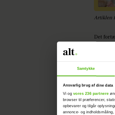
Artiklen 
Det fort
Mette He
– Det, de
katastro
Samtykke
afbryde d
deler hun
Ansvarlig brug af dine data
Videre fo
Vi og
vores 236 partnere
øns
og påvirk
browser til præferencer, stat
der var 
opbevarer og tilgår oplysning
annonce- og indholdsmåling,
livsfare 