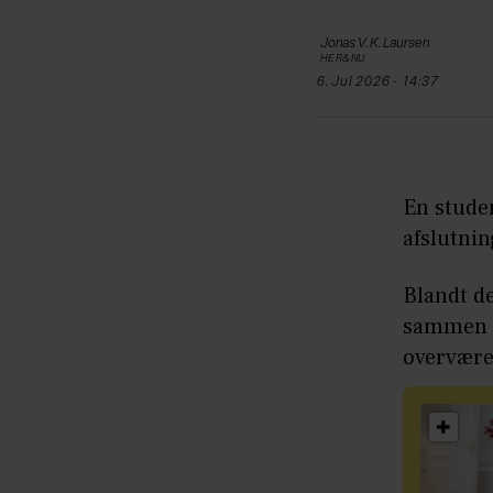
Jonas
V. K. Laursen
HER&NU
6. Jul 2026 - 14:37
En studen
afslutnin
Blandt d
sammen m
overvære