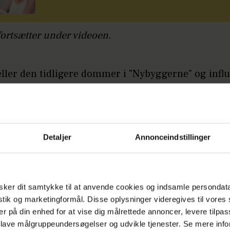
fortsætter under videoen.
æller den tidligere dommer i "Nybyggerne" og infl
lena Rasmussen på Instagram.
r skulle have været klassens sjoveste dag, endte i e
fe. Den chokerende hændelse betød, at studentern
Detaljer
Annonceindstillinger
eres planlagte rute. Og vi pakkede vores fejring 
 i sit opslag.
rtæller Mette Helena, at Villas klasse naturligvis v
ker dit samtykke til at anvende cookies og indsamle persondat
et af situationen; at deres tanker ligeledes gik til o
istik og marketingformål. Disse oplysninger videregives til vore
svært tilskadekommet, men som heldigvis meldes u
er på din enhed for at vise dig målrettede annoncer, levere tilpas
 lave målgruppeundersøgelser og udvikle tjenester. Se mere inf
nu.