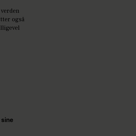
e verden
tter også
lligevel
 sine