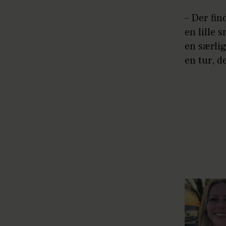
– Der fin
en lille
en særlig
en tur, d