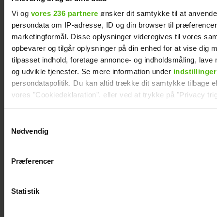
Vi og
vores 236 partnere
ønsker dit samtykke til at anvend
persondata om IP-adresse, ID og din browser til præferencer, 
marketingformål. Disse oplysninger videregives til vores sa
opbevarer og tilgår oplysninger på din enhed for at vise dig 
tilpasset indhold, foretage annonce- og indholdsmåling, lav
Jesper Skibby deler stor familieglæde: Skal
og udvikle tjenester. Se mere information under
indstillinger
være morfar
persondatapolitik. Du kan altid trække dit samtykke tilbage ell
vores "Cookiedeklaration", eller ved at trykke på "Privacy trig
Dine valg anvendes på hele websitet.
Samtykkevalg
Nødvendig
Vi ønsker dit samtykke til at indsamle og bruge data for at k
relevant journalistisk indhold til dig.
Præferencer
Vi anvender egne cookies og cookies fra tredjeparter til at a
vores hjemmeside. Vi indsamler data om IP, ID og din browser 
generere statistik og huske dine præferencer samt til brug fo
Statistik
optimere vores reklametiltag på sociale medier og til at vise d
med sociale medier.