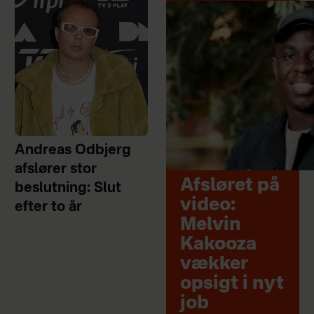
Andreas Odbjerg
afslører stor
Afsløret på
beslutning: Slut
video:
efter to år
Melvin
Kakooza
vækker
opsigt i nyt
job