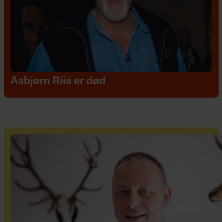
Asbjørn Riis er død