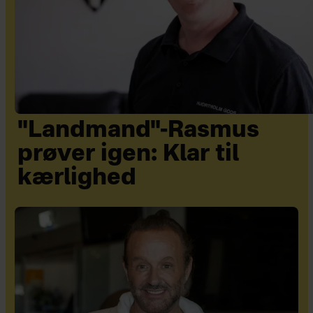
"Landmand"-Rasmus
prøver igen: Klar til
kærlighed