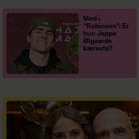
Med i
“Robinson”: Er
hun Jeppe
Ølgaards
kæreste?