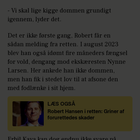
- Vi skal lige kigge dommen grundigt
igennem, lyder det.
Det er ikke første gang, Robert får en
sådan melding fra retten. I august 2023
blev han også idømt fire måneders fængsel
for vold, dengang mod ekskæresten Nynne
Larsen. Her ankede han ikke dommen,
men han fik i stedet lov til at afsone den
med fodlænke i sit hjem.
LÆS OGSÅ
Robert Hansen i retten: Griner af
forurettedes skader
Erbil Kaya kan dog endnu ikke svare på,