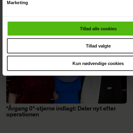
Marketing
Szhirley fortæller om skelsættende
Du kan til enhver tid trække dit samtykke tilbage via linket i 
oplevelse: Blev splittet fra sin far
læse mere om vores brug af cookies, samarbejdspartnere og
personoplysninger i forbindelse hermed i både
Tillad alle cookies
vores
privatlivspolitik
og
cookiepolitik
.
Tillad valgte
Kun nødvendige cookies
"Årgang 0"-stjerne indlagt: Deler nyt efter
operationen