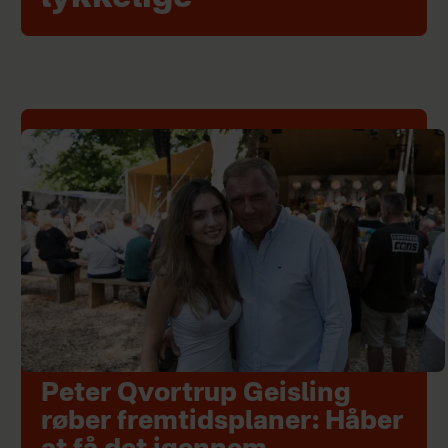
Peter Qvortrup Geisling
røber fremtidsplaner: Håber