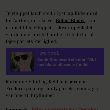
Brylluppet fandt sted i Lystrup Kirke nord
for Aarhus, det skriver
Billed-Bladet
, som
er med til brylluppet. Udover ugebladet
var den nærmeste familie til stede for at
fejre parrets kærlighed.
LÆS OGSÅ
Sarah Grünewald afslører: 'Vild
med dans'-afløser er fundet
Marianne Eihilt og Keld har børnene
Frederic på ni og Emily på seks, som også
var med til brylluppet.
Efter underretning: Det sker
Læs også: