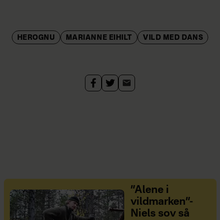
HEROGNU
MARIANNE EIHILT
VILD MED DANS
”Alene i
vildmarken”-
Niels sov så