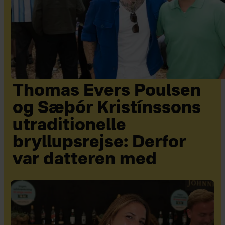
Thomas Evers Poulsen
og Sæþór Kristínssons
utraditionelle
bryllupsrejse: Derfor
var datteren med