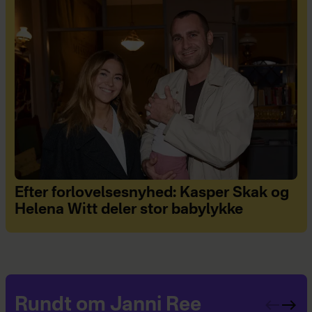
Efter forlovelsesnyhed: Kasper Skak og
Helena Witt deler stor babylykke
Rundt om Janni Ree