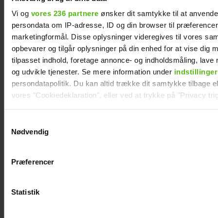
Vi og
vores 236 partnere
ønsker dit samtykke til at anvend
persondata om IP-adresse, ID og din browser til præferencer, 
Mie og Anders nyder hinanden på Smukfest:
marketingformål. Disse oplysninger videregives til vores sa
Forløseligt og skønt
opbevarer og tilgår oplysninger på din enhed for at vise dig 
tilpasset indhold, foretage annonce- og indholdsmåling, lav
og udvikle tjenester. Se mere information under
indstillinger
persondatapolitik. Du kan altid trække dit samtykke tilbage ell
vores "Cookiedeklaration", eller ved at trykke på "Privacy trig
Dine valg anvendes på hele websitet.
Samtykkevalg
Nødvendig
Vi ønsker dit samtykke til at indsamle og bruge data for at k
relevant journalistisk indhold til dig.
Præferencer
Vi anvender egne cookies og cookies fra tredjeparter til at a
vores hjemmeside. Vi indsamler data om IP, ID og din browser 
generere statistik og huske dine præferencer samt til brug fo
Statistik
Se videoen: Jesper Buch som DJ på
optimere vores reklametiltag på sociale medier og til at vise d
Smukfest
med sociale medier.