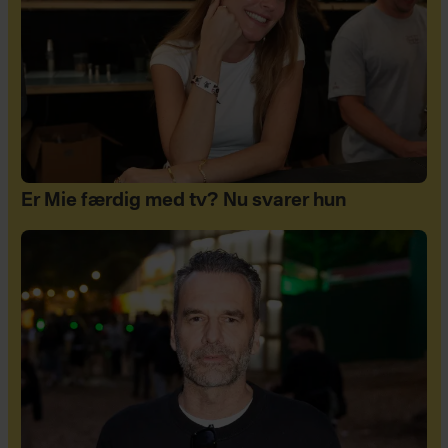
Er Mie færdig med tv? Nu svarer hun