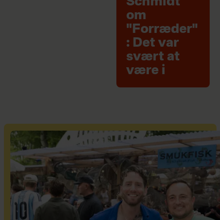
Schmidt
om
"Forræder"
: Det var
svært at
være i