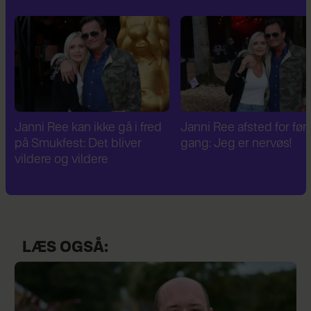
Janni Ree afsted for første
Janni Ree er fascineret a
gang: Jeg er nervøs!
verdenskrig: Har besøg
Hitlers sommerhus
LÆS OGSÅ: