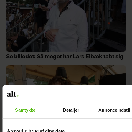
Se billedet: Så meget har Lars Elbæk tabt sig
Samtykke
Detaljer
Annonceindstill
Ansvarlig brug af dine data