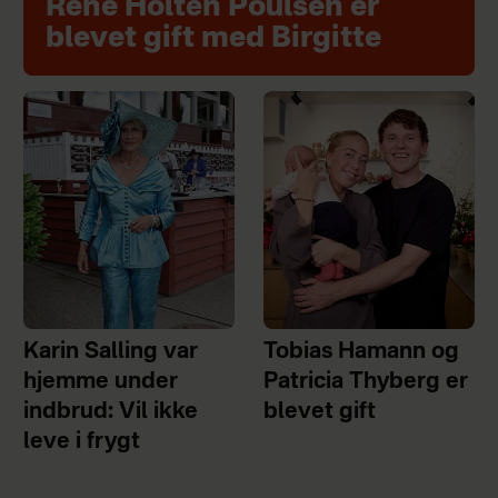
René Holten Poulsen er
blevet gift med Birgitte
Karin Salling var
Tobias Hamann og
hjemme under
Patricia Thyberg er
indbrud: Vil ikke
blevet gift
leve i frygt