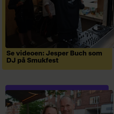
Se videoen: Jesper Buch som
DJ på Smukfest