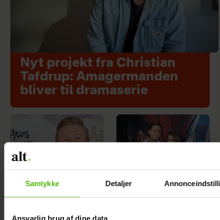
Nyt projekt fra Christian
Tafdrup: Amagermanden
bliver til dramaserie
Samtykke
Detaljer
Annonceindstill
Ansvarlig brug af dine data