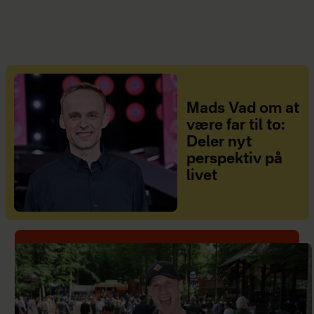
Mads Vad om at
være far til to:
Deler nyt
perspektiv på
livet