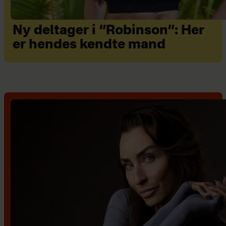
Ny deltager i “Robinson”: Her
er hendes kendte mand