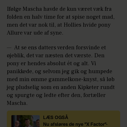
Ifølge Mascha havde de kun været væk fra
folden en halv time for at spise noget mad,
men det var nok til, at Hollies hvide pony
Allure var ude af syne.
— At se ens datters verden forsvinde et
øjeblik, det var næsten det værste. Den
pony er hendes absolut ét og alt. Vi
panikkede, og selvom jeg gik og humpede
med min ømme gammelkone-knyst, så løb
jeg pludselig som en anden Kipketer rundt
og spurgte og ledte efter den, fortæller
Mascha.
LÆS OGSÅ
Nu afsløres de nye "X Factor"-