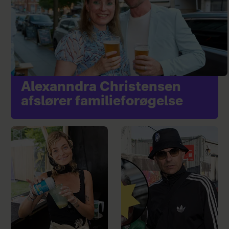
Alexanndra Christensen
afslører familieforøgelse