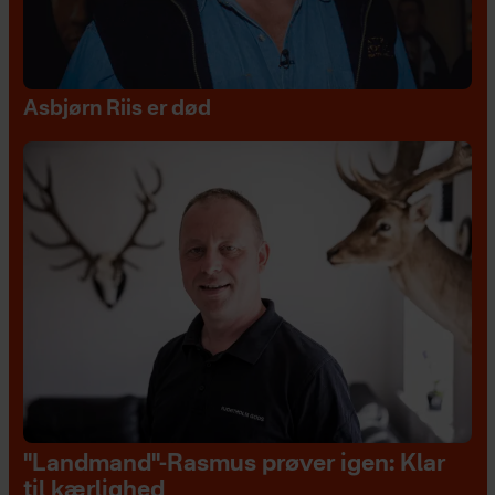
Asbjørn Riis er død
"Landmand"-Rasmus prøver igen: Klar
til kærlighed