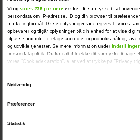
Albert Harson
Efter lang pause:
Vi og
vores 236 partnere
ønsker dit samtykke til at anvend
åbner op: Sådan
Nu bryder Jackie
persondata om IP-adresse, ID og din browser til præferencer, 
var det at kysse en
Navarro tavsheden
marketingformål. Disse oplysninger videregives til vores sa
mand
med stor afsløring
opbevarer og tilgår oplysninger på din enhed for at vise dig 
tilpasset indhold, foretage annonce- og indholdsmåling, lav
og udvikle tjenester. Se mere information under
indstillinger
persondatapolitik. Du kan altid trække dit samtykke tilbage ell
vores "Cookiedeklaration", eller ved at trykke på "Privacy trig
Dine valg anvendes på hele websitet.
Samtykkevalg
Nødvendig
Vi ønsker dit samtykke til at indsamle og bruge data for at k
relevant journalistisk indhold til dig.
Præferencer
Vi anvender egne cookies og cookies fra tredjeparter til at a
vores hjemmeside. Vi indsamler data om IP, ID og din browser 
generere statistik og huske dine præferencer samt til brug fo
Statistik
optimere vores reklametiltag på sociale medier og til at vise d
med sociale medier.