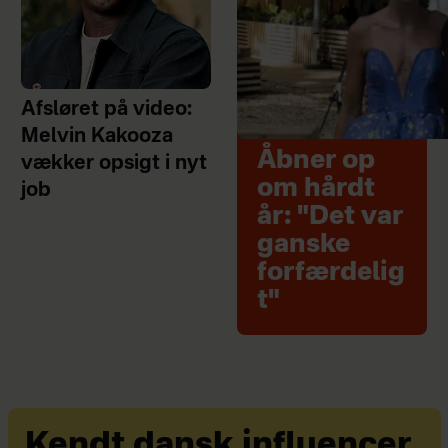
Afsløret på video:
Melvin Kakooza
Åbner op
vækker opsigt i nyt
om hårdt
job
år: "Det var
ganske
forfærdelig
t"
Kendt dansk influencer