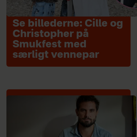
Se billederne: Cille og
Christopher på
Smukfest med
særligt vennepar