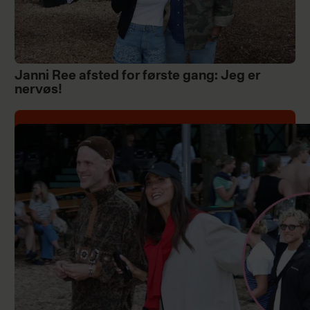
Janni Ree afsted for første gang: Jeg er
nervøs!