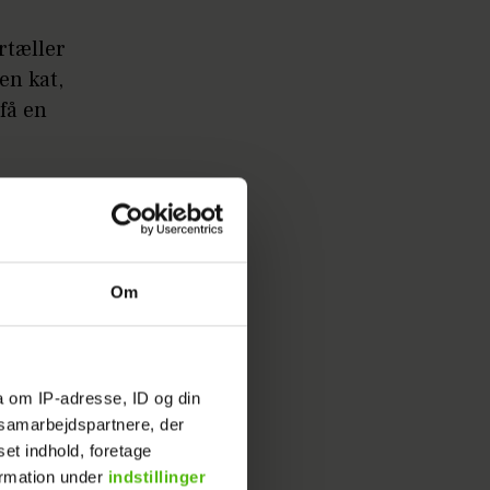
ortæller
en kat,
 få en
Om
a om IP-adresse, ID og din
s samarbejdspartnere, der
set indhold, foretage
ormation under
indstillinger