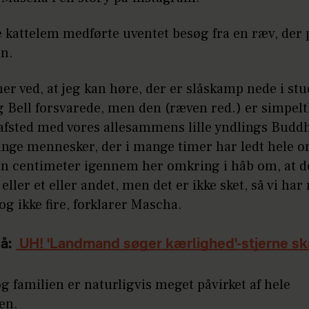
 kattelem medførte uventet besøg fra en ræv, der 
en.
ner ved, at jeg kan høre, der er slåskamp nede i stu
g Bell forsvarede, men den (ræven red.) er simpel
fsted med vores allesammens lille yndlings Buddh
nge mennesker, der i mange timer har ledt hele 
en centimeter igennem her omkring i håb om, at 
eller et eller andet, men det er ikke sket, så vi har
 og ikke fire, forklarer Mascha.
å:
UH! 'Landmand søger kærlighed'-stjerne ska
 familien er naturligvis meget påvirket af hele
en.