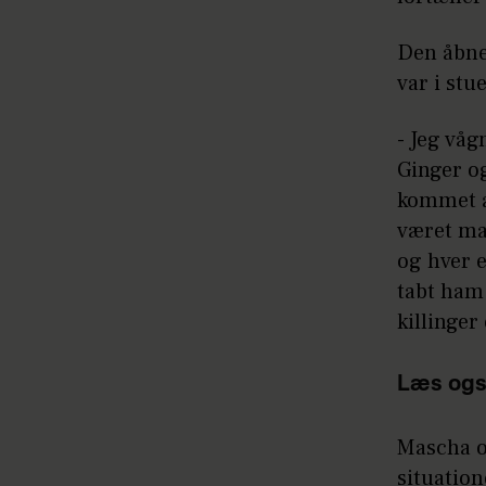
Den åbne
var i stu
- Jeg våg
Ginger o
kommet a
været ma
og hver 
tabt ham 
killinger
Læs ogs
Mascha og
situation