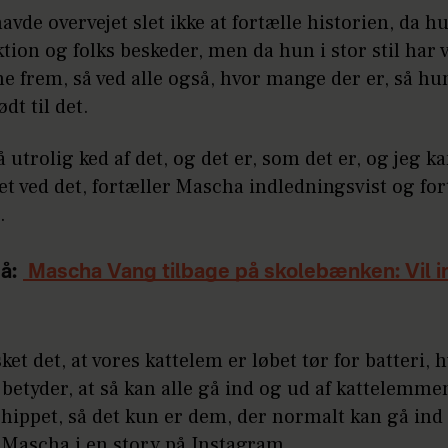
vde overvejet slet ikke at fortælle historien, da h
ktion og folks beskeder, men da hun i stor stil har v
ne frem, så ved alle også, hvor mange der er, så hu
ødt til det.
så utrolig ked af det, og det er, som det er, og jeg k
t ved det, fortæller Mascha indledningsvist og for
.
å:
Mascha Vang tilbage på skolebænken: Vil i
sket det, at vores kattelem er løbet tør for batteri, h
betyder, at så kan alle gå ind og ud af kattelemme
chippet, så det kun er dem, der normalt kan gå ind
 Mascha i en story på Instagram.