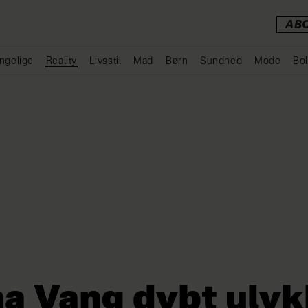
AB
ngelige
Reality
Livsstil
Mad
Børn
Sundhed
Mode
Bol
Annonce
a Vang dybt ulyk