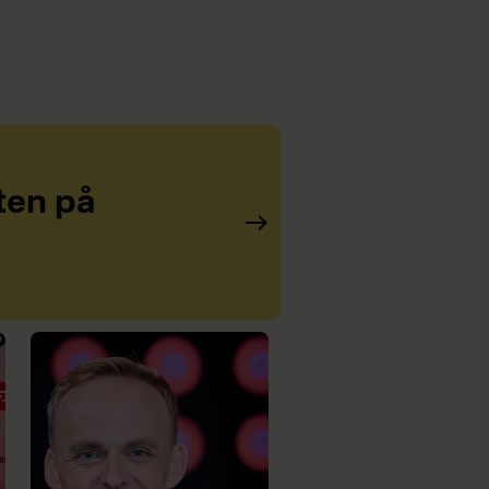
ten på