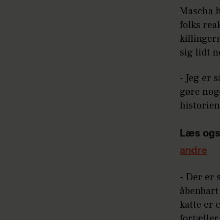
Mascha ha
folks rea
killinger
sig lidt n
- Jeg er 
gøre noge
historien
Læs ogs
andre
- Der er 
åbenbart 
katte er 
fortæller