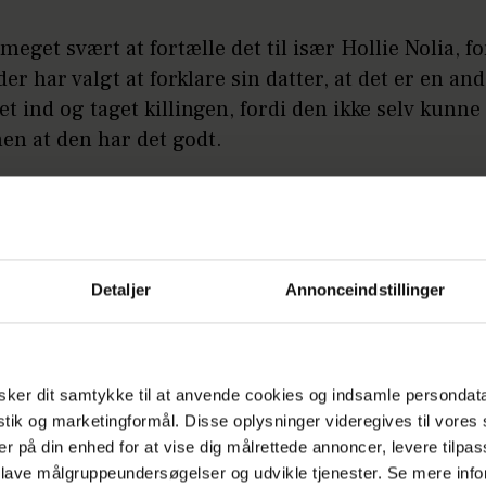
 meget svært at fortælle det til især Hollie Nolia, f
er har valgt at forklare sin datter, at det er en and
et ind og taget killingen, fordi den ikke selv kunne
men at den har det godt.
Annonce
Detaljer
Annonceindstillinger
ker dit samtykke til at anvende cookies og indsamle persondat
istik og marketingformål. Disse oplysninger videregives til vore
er på din enhed for at vise dig målrettede annoncer, levere tilpas
 lave målgruppeundersøgelser og udvikle tjenester. Se mere inf