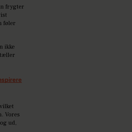
un frygter
ist
n føler
an ikke
tæller
nspirere
vilket
n. Vores
 og ud,