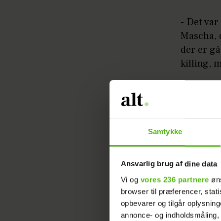
- Det var
Mascha, d
der er gå
killing, 
Samtykke
Ansvarlig brug af dine data
Vi og
vores 236 partnere
øns
browser til præferencer, stat
opbevarer og tilgår oplysning
annonce- og indholdsmåling,