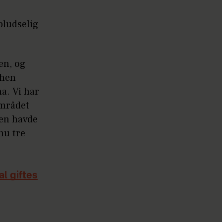
pludselig
en, og
then
a. Vi har
området
den havde
 nu tre
l giftes