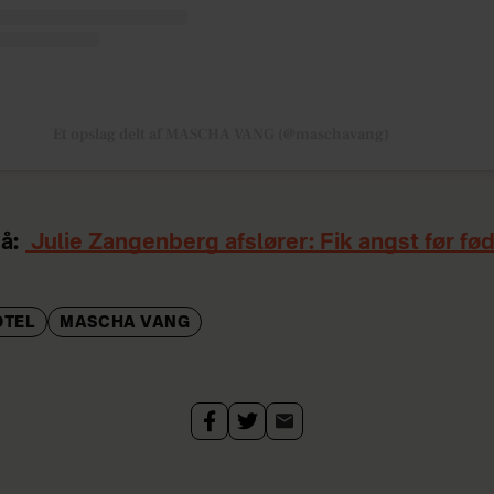
Et opslag delt af MASCHA VANG (@maschavang)
å:
Julie Zangenberg afslører: Fik angst før fø
OTEL
MASCHA VANG