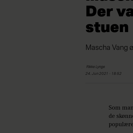
Der v
stuen
Mascha Vang øns
Rikke
Lynge
24. Jun 2021 - 18:52
Som mang
de skønne
populære 