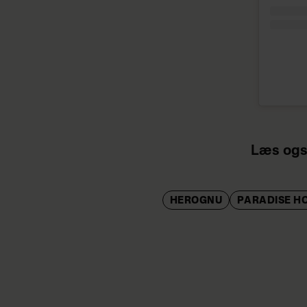
Læs ogs
HEROGNU
PARADISE H