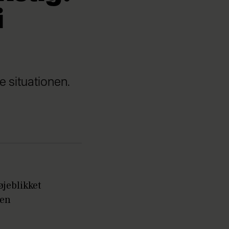
i
e situationen.
jeblikket
den