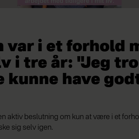
 var i et forhold
v i tre år: "Jeg tro
 kunne have godt
 en aktiv beslutning om kun at være i et forh
lske sig selv igen.