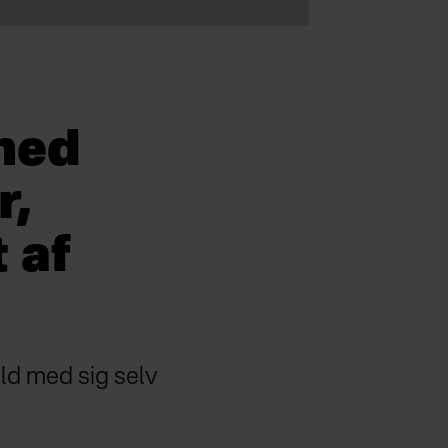
 med
r,
 af
old med sig selv