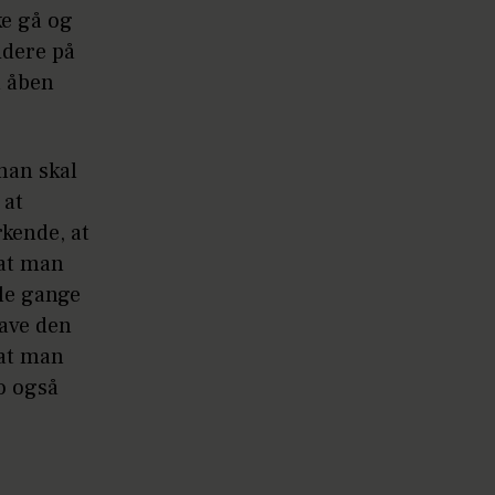
ke gå og
idere på
n åben
man skal
 at
rkende, at
 at man
gle gange
have den
 at man
jo også