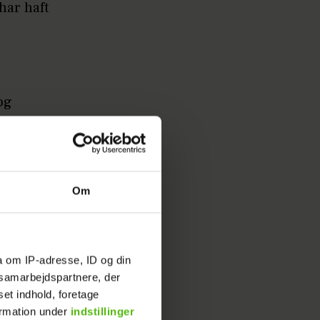
har haft
og
jde med.
at joke
egyndte
Om
 valg om,
ligt i mig
v igen i
a om IP-adresse, ID og din
, og det
s samarbejdspartnere, der
set indhold, foretage
rt ud.
ormation under
indstillinger