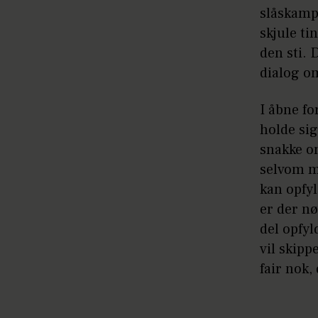
slåskampe
skjule ti
den sti. 
dialog o
I åbne fo
holde sig
snakke om
selvom m
kan opfyl
er der nø
del opfyl
vil skipp
fair nok,