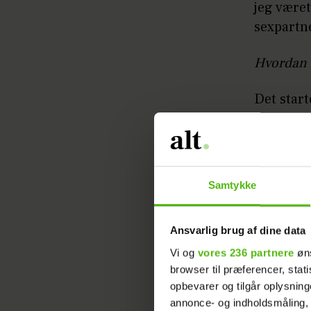
jeg været
sexpartn
Hvordan k
Det start
beslutted
Derefter 
med, at j
jeg at op
Samtykke
Jeg dedik
at jeg ik
Ansvarlig brug af dine data
selv. Jeg
Vi og
vores 236 partnere
øns
en masse 
browser til præferencer, stat
opbevarer og tilgår oplysning
skal det 
annonce- og indholdsmåling,