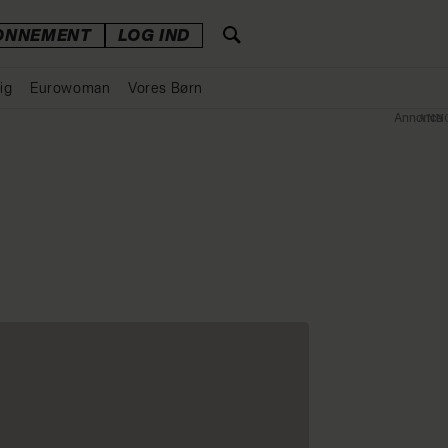
ONNEMENT
LOG IND
ig
Eurowoman
Vores Børn
Annonce