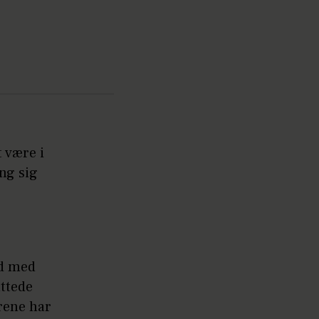
t være i
ng sig
ld med
uttede
årene har