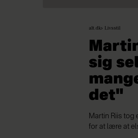
alt.dk
Livsstil
Martin
sig sel
mange
det"
Martin Riis tog
for at lære at e