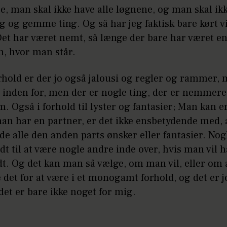
, man skal ikke have alle løgnene, og man skal ik
ng og gemme ting. Og så har jeg faktisk bare kørt v
Det har været nemt, så længe der bare har været e
m, hvor man står.
rhold er der jo også jalousi og regler og rammer, 
 inden for, men der er nogle ting, der er nemmere
. Også i forhold til lyster og fantasier; Man kan e
an har en partner, er det ikke ensbetydende med,
de alle den anden parts ønsker eller fantasier. No
dt til at være nogle andre inde over, hvis man vil 
dt. Og det kan man så vælge, om man vil, eller om
e det for at være i et monogamt forhold, og det er 
 det er bare ikke noget for mig.