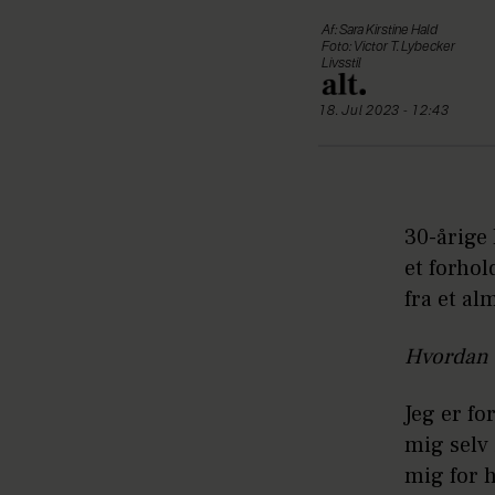
Af: Sara Kirstine Hald
Foto: Victor T. Lybecker
Livsstil
18. Jul 2023 - 12:43
30-årige 
et forhol
fra et al
Hvordan 
Jeg er fo
mig selv 
mig for h