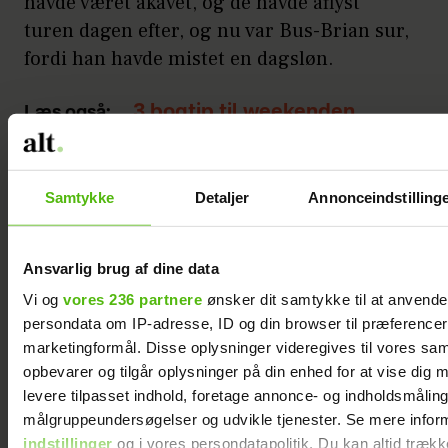
havde været akavet, og de havde aflyst
turen dagen efter, og nu var Bus-Brian sur,
fordi han havde mistet en dagsløn.
3 bogtip til weekenden
Læs også:
Det ringede på dørtelefonen. Så måtte
Henrik være der. Hun trykkede.
Samtykke
Detaljer
Annonceindstilling
”Det er Georgio,” skrattede det.
Ansvarlig brug af dine data
”Georgio,” tænkte Solvej. ”Hvem er han
Vi og
vores 236 partnere
ønsker dit samtykke til at anvend
persondata om IP-adresse, ID og din browser til præferencer, 
egentlig? Hvorfor vil han have mig?” Det
marketingformål. Disse oplysninger videregives til vores sa
havde altid været svært for hende at tro på,
opbevarer og tilgår oplysninger på din enhed for at vise dig 
at nogen ville have hende, når nu hendes
levere tilpasset indhold, foretage annonce- og indholdsmåling
egen mor havde givet hende fra sig direkte
målgruppeundersøgelser og udvikle tjenester. Se mere infor
efter fødslen. Det eneste, hun havde fået
indstillinger
og i vores persondatapolitik. Du kan altid trækk