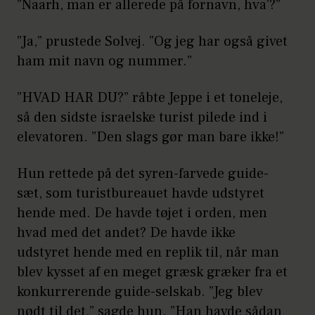
”Naarh, man er allerede på fornavn, hva’?”
”Ja,” prustede Solvej. ”Og jeg har også givet
ham mit navn og nummer.”
”HVAD HAR DU?” råbte Jeppe i et toneleje,
så den sidste israelske turist pilede ind i
elevatoren. ”Den slags gør man bare ikke!”
Hun rettede på det syren-farvede guide-
sæt, som turistbureauet havde udstyret
hende med. De havde tøjet i orden, men
hvad med det andet? De havde ikke
udstyret hende med en replik til, når man
blev kysset af en meget græsk græker fra et
konkurrerende guide-selskab. ”Jeg blev
nødt til det,” sagde hun. ”Han havde sådan