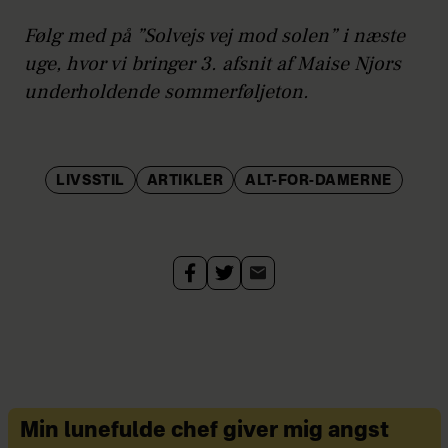
Følg med på ”Solvejs vej mod solen” i næste
uge, hvor vi bringer 3. afsnit af Maise Njors
underholdende sommerføljeton.
LIVSSTIL
ARTIKLER
ALT-FOR-DAMERNE
Min lunefulde chef giver mig angst