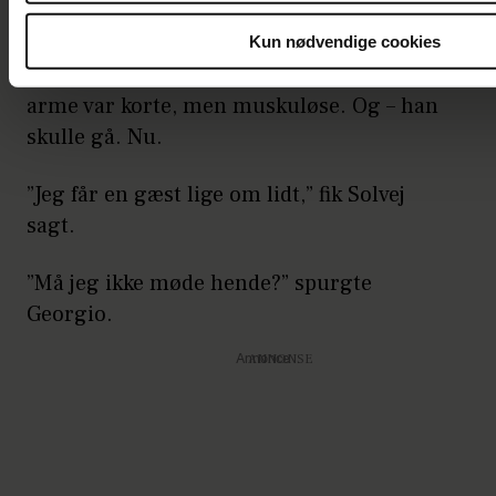
ikke tænkt på andet siden i formiddags.”
Kun nødvendige cookies
Han havde en dejlig duft af appelsin. Hans
arme var korte, men muskuløse. Og – han
skulle gå. Nu.
”Jeg får en gæst lige om lidt,” fik Solvej
sagt.
”Må jeg ikke møde hende?” spurgte
Georgio.
Annonce