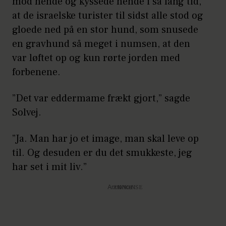
mod hende og kyssede hende i så lang tid,
at de israelske turister til sidst alle stod og
gloede ned på en stor hund, som snusede
en gravhund så meget i numsen, at den
var løftet op og kun rørte jorden med
forbenene.
”Det var eddermame frækt gjort,” sagde
Solvej.
”Ja. Man har jo et image, man skal leve op
til. Og desuden er du det smukkeste, jeg
har set i mit liv.”
Annonce