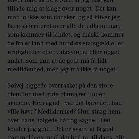
bliver bare så SUR over, at jeg ikke kan
tillade mig at klage over noget. Det kan
man jo ikke som dansker, og så bliver jeg
bare så irriteret over alle de udlændinge,
som kommer til landet, og måske kommer
de fra et land med bundløs statsgæld eller
uroligheder eller valgsvindel eller noget
andet, som gør, at de godt må få lidt
medlidenhed, men jeg må ikke få noget.”
Solvej kiggede overrasket på den store
chauffør med gule plamager under
armene. Herregud – var det bare det, han
ville have? Medlidenhed? Hun strøg ham
over hans bølgede hår og sagde: ”Det
kender jeg godt. Det er svært at få god
gammeldags medlidenhed nu til dags. Alle