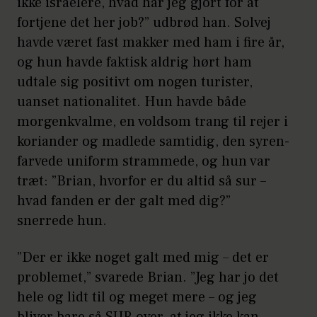
ikke israelere, hvad har jeg gjort for at
fortjene det her job?” udbrød han. Solvej
havde været fast makker med ham i fire år,
og hun havde faktisk aldrig hørt ham
udtale sig positivt om nogen turister,
uanset nationalitet. Hun havde både
morgenkvalme, en voldsom trang til rejer i
koriander og madlede samtidig, den syren-
farvede uniform strammede, og hun var
træt: ”Brian, hvorfor er du altid så sur –
hvad fanden er der galt med dig?”
snerrede hun.
”Der er ikke noget galt med mig – det er
problemet,” svarede Brian. ”Jeg har jo det
hele og lidt til og meget mere – og jeg