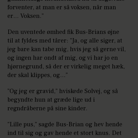
forventer, at man er så voksen, når man
er… Voksen.”
Den uventede ømhed fik Bus-Brians øjne
til at fyldes med tårer: ”Ja, og alle siger, at
jeg bare kan tabe mig, hvis jeg så gerne vil,
og ingen har ondt af mig, og vi har jo en
hjørnegrund, så der er virkelig meget hæk,
der skal klippes, og…”
”Og jeg er gravid,” hviskede Solvej, og så
begyndte hun at græde lige ud i
regndråberne på sine kinder.
”Lille pus,” sagde Bus-Brian og hev hende
ind til sig og gav hende et stort knus. Det