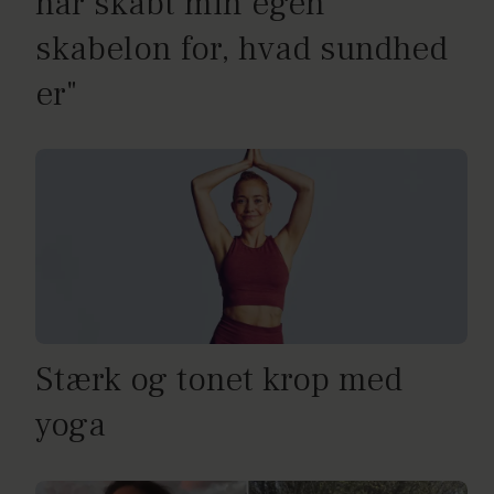
har skabt min egen
skabelon for, hvad sundhed
er"
Stærk og tonet krop med
yoga