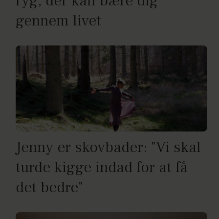
ryg, der kan bære dig
gennem livet
Jenny er skovbader: "Vi skal
turde kigge indad for at få
det bedre"