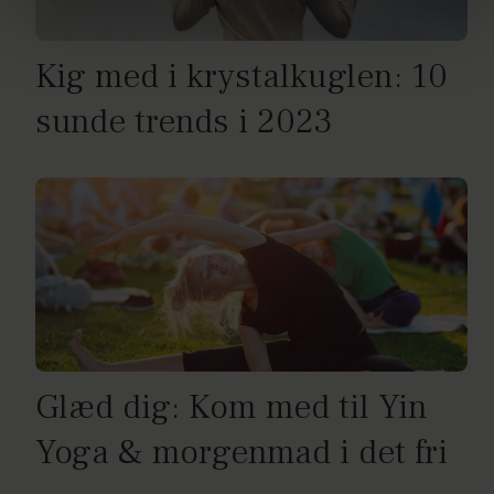
brug af cookies, samarbejdspartnere og behandling af
dine personoplysninger i forbindelse hermed i både
vores
privatlivspolitik
og
cookiepolitik
.
Kig med i krystalkuglen: 10
sunde trends i 2023
Glæd dig: Kom med til Yin
Yoga & morgenmad i det fri