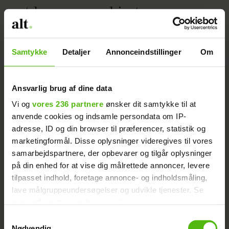
at komme ned i et par
stramme jeans”
Samtykke
Detaljer
Annonceindstillinger
Om
Ansvarlig brug af dine data
Vi og
vores 236 partnere
ønsker dit samtykke til at
anvende cookies og indsamle persondata om IP-
adresse, ID og din browser til præferencer, statistik og
marketingformål. Disse oplysninger videregives til vores
samarbejdspartnere, der opbevarer og tilgår oplysninger
Tv-vært Helle Smidstrup:
på din enhed for at vise dig målrettede annoncer, levere
tilpasset indhold, foretage annonce- og indholdsmåling,
”Jeg havde pludselig lidt
lave målgruppeundersøgelser og udvikle tjenester. Se
svært ved at trække vejret”
mere information under
indstillinger
og i vores
persondatapolitik. Du kan altid trække dit samtykke
Samtykkevalg
tilbage eller ændre indstillinger fra vores
Nødvendig