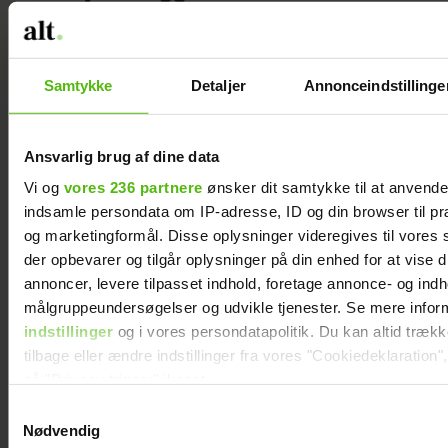
Træner: Begge sider af kroppen.
Annonce
Samtykke
Detaljer
Annonceindstillinge
Ansvarlig brug af dine data
Vi og
vores 236 partnere
ønsker dit samtykke til at anvend
indsamle persondata om IP-adresse, ID og din browser til præ
og marketingformål. Disse oplysninger videregives til vores
der opbevarer og tilgår oplysninger på din enhed for at vise d
Gentagelse: 3-5 minutter til hver side.
annoncer, levere tilpasset indhold, foretage annonce- og ind
målgruppeundersøgelser og udvikle tjenester. Se mere infor
indstillinger
og i vores persondatapolitik. Du kan altid træk
Sådan gør du: Lig på ryggen, og fold
tilbage eller ændre indstillinger fra vores "Cookiedeklaration",
hænderne bag hovedet. Flyt overkroppen
på "Privacy trigger" ikonet.
lidt ud til venstre side. Før så først det
Samtykkevalg
venstre ben ud til samme side og så højre.
Dine valg anvendes på hele websitet.
Nødvendig