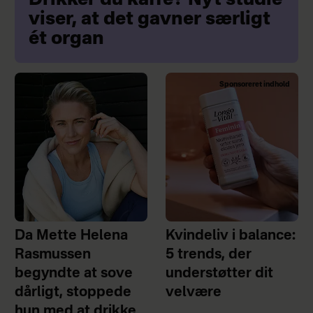
Drikker du kaffe? Nyt studie
viser, at det gavner særligt
ét organ
Sponsoreret indhold
Da Mette Helena
Kvindeliv i balance:
Rasmussen
5 trends, der
begyndte at sove
understøtter dit
dårligt, stoppede
velvære
hun med at drikke