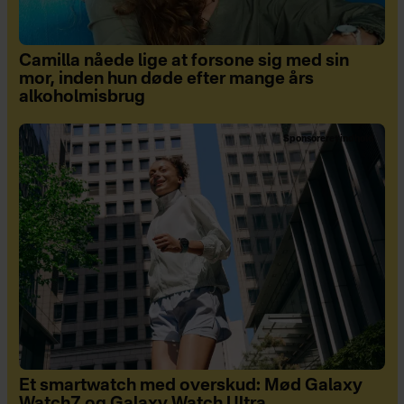
Camilla nåede lige at forsone sig med sin
mor, inden hun døde efter mange års
alkoholmisbrug
Sponsoreret indhold
Et smartwatch med overskud: Mød Galaxy
Watch7 og Galaxy Watch Ultra