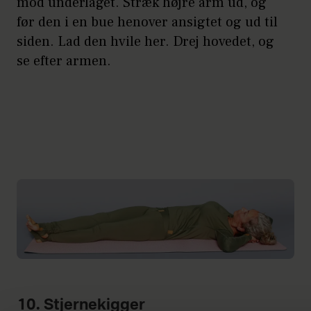
mod underlaget. Stræk højre arm ud, og
før den i en bue henover ansigtet og ud til
siden. Lad den hvile her. Drej hovedet, og
se efter armen.
10. Stjernekigger