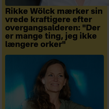
Rikke Wölck mærker sin
vrede kraftigere efter
overgangsalderen: "Der
er mange ting, jeg ikke
længere orker"