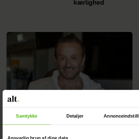
kærlighed
Samtykke
Detaljer
Annonceindstill
Dennis Knudsen har solgt huset i Thailand
Ansvarlig brug af dine data