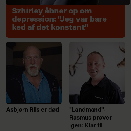
Szhirley åbner op om
depression: "Jeg var bare
ked af det konstant"
Asbjørn Riis er død
"Landmand"-
Rasmus prøver
igen: Klar til