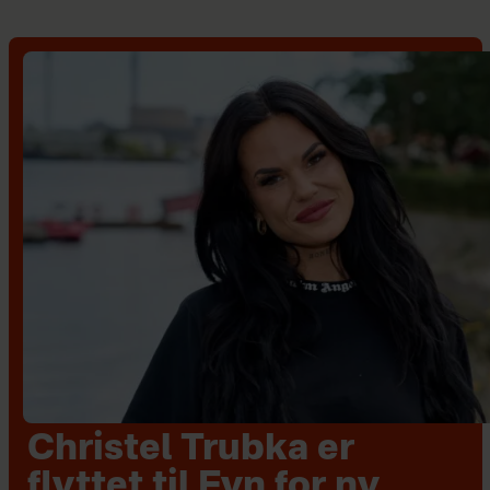
Christel Trubka er
flyttet til Fyn for ny