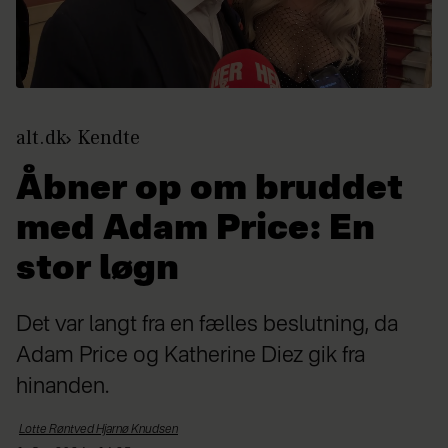
alt.dk
Kendte
Åbner op om bruddet
med Adam Price: En
stor løgn
Det var langt fra en fælles beslutning, da
Adam Price og Katherine Diez gik fra
hinanden.
Lotte Røntved Hjarnø
Knudsen