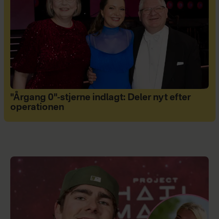
"Årgang 0"-stjerne indlagt: Deler nyt efter
operationen