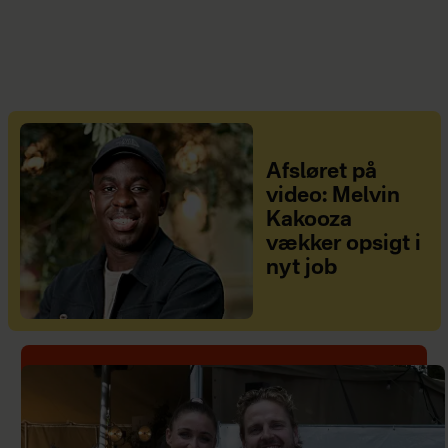
Afsløret på
video: Melvin
Kakooza
vækker opsigt i
nyt job