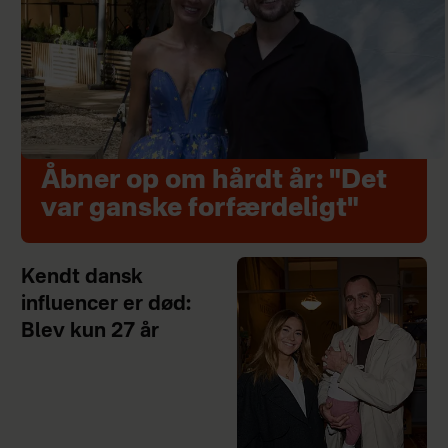
Åbner op om hårdt år: "Det
var ganske forfærdeligt"
Kendt dansk
influencer er død:
Blev kun 27 år