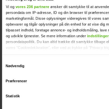
Vi og
vores 236 partnere
ønsker dit samtykke til at anvend
persondata om IP-adresse, ID og din browser til præferencer, 
marketingformål. Disse oplysninger videregives til vores sa
opbevarer og tilgår oplysninger på din enhed for at vise dig 
tilpasset indhold, foretage annonce- og indholdsmåling, lav
og udvikle tjenester. Se mere information under
indstillinger
persondatapolitik. Du kan altid trække dit samtykke tilbage ell
vores "Cookiedeklaration", eller ved at trykke på "Privacy trig
Dine valg anvendes på hele websitet.
Samtykkevalg
"Årgang 20"-par har taget svær beslutning
Nødvendig
Vi ønsker dit samtykke til at indsamle og bruge data for at k
relevant journalistisk indhold til dig.
Præferencer
Vi anvender egne cookies og cookies fra tredjeparter til at a
vores hjemmeside. Vi indsamler data om IP, ID og din browser 
generere statistik og huske dine præferencer samt til brug fo
Statistik
optimere vores reklametiltag på sociale medier og til at vise d
med sociale medier.