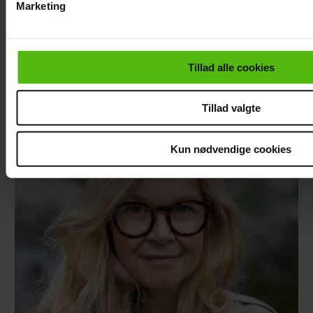
Marketing
Du kan til enhver tid trække dit samtykke tilbage via linket i 
læse mere om vores brug af cookies, samarbejdspartnere og
personoplysninger i forbindelse hermed i både
Tillad alle cookies
vores
privatlivspolitik
og
cookiepolitik
.
Nikolaj Lie Kaas rørt og taknemmelig: "Det
Tillad valgte
betyder noget helt særligt"
Kun nødvendige cookies