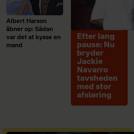
Albert Harson
åbner op: Sådan
Efter lang
var det at kysse en
pause: Nu
mand
bryder
Jackie
Navarro
tavsheden
med stor
afsløring