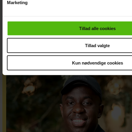
Marketing
afslører stor
beslutning: Slut
Du kan til enhver tid trække dit samtykke tilbage via linket i 
efter to år
læse mere om vores brug af cookies, samarbejdspartnere og
personoplysninger i forbindelse hermed i både
Tillad alle cookies
vores
privatlivspolitik
og
cookiepolitik
.
Tillad valgte
Kun nødvendige cookies