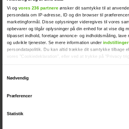
Vi og
vores 236 partnere
ønsker dit samtykke til at anvend
persondata om IP-adresse, ID og din browser til præferencer, 
marketingformål. Disse oplysninger videregives til vores sa
opbevarer og tilgår oplysninger på din enhed for at vise dig 
tilpasset indhold, foretage annonce- og indholdsmåling, lav
og udvikle tjenester. Se mere information under
indstillinger
persondatapolitik. Du kan altid trække dit samtykke tilbage ell
vores "Cookiedeklaration", eller ved at trykke på "Privacy trig
Dine valg anvendes på hele websitet.
Samtykkevalg
Se videoen: Simon Kvamm overrasker med
Nødvendig
særlig gæst på scenen
Vi ønsker dit samtykke til at indsamle og bruge data for at k
relevant journalistisk indhold til dig.
Præferencer
Vi anvender egne cookies og cookies fra tredjeparter til at a
vores hjemmeside. Vi indsamler data om IP, ID og din browser 
generere statistik og huske dine præferencer samt til brug fo
Statistik
Andreas
optimere vores reklametiltag på sociale medier og til at vise d
Odbjerg
med sociale medier.