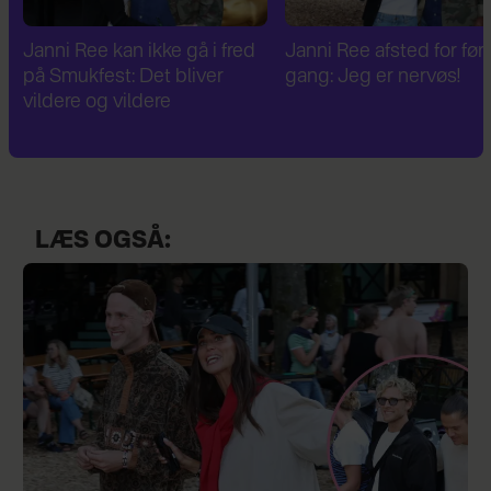
Janni Ree afsted for første
Janni Ree er fascineret a
gang: Jeg er nervøs!
verdenskrig: Har besøg
Hitlers sommerhus
LÆS OGSÅ: