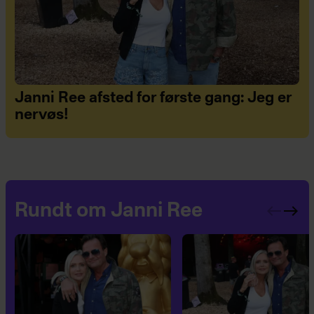
Janni Ree afsted for første gang: Jeg er
nervøs!
Rundt om Janni Ree