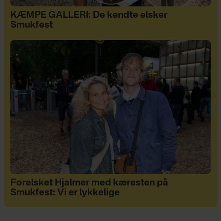
KÆMPE GALLERI: De kendte elsker
Smukfest
Forelsket Hjalmer med kæresten på
Smukfest: Vi er lykkelige