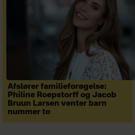
Afslører familieforøgelse:
Philine Roepstorff og Jacob
Bruun Larsen venter barn
nummer to