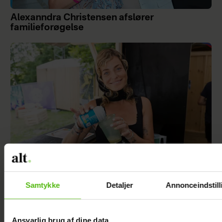
Alexanndra Christensen afslører
familieforøgelse
Samtykke
Detaljer
Annonceindstill
Sarah Grünewald om nyt TV 2-program: Vi
mangler respekten for de ældre
Ansvarlig brug af dine data