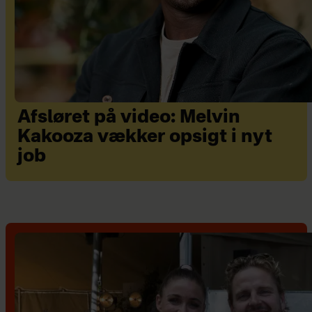
Afsløret på video: Melvin
Kakooza vækker opsigt i nyt
job