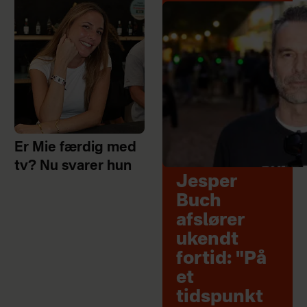
Er Mie færdig med
tv? Nu svarer hun
Jesper
Buch
afslører
ukendt
fortid: "På
et
tidspunkt