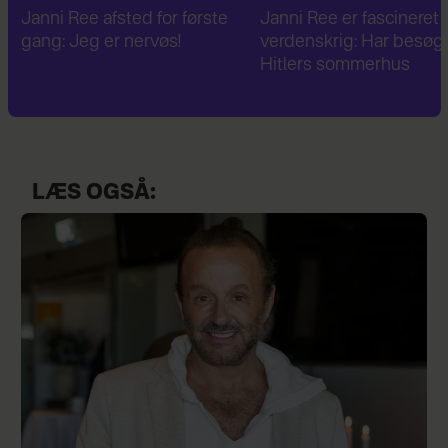
Janni Ree er fascineret af 2.
Janni Ree bryder
verdenskrig: Har besøgt
tavsheden: "Det er
Hitlers sommerhus
fuldstændig absurd"
LÆS OGSÅ: