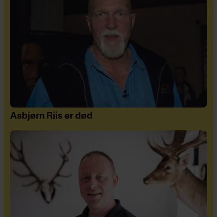
Asbjørn Riis er død