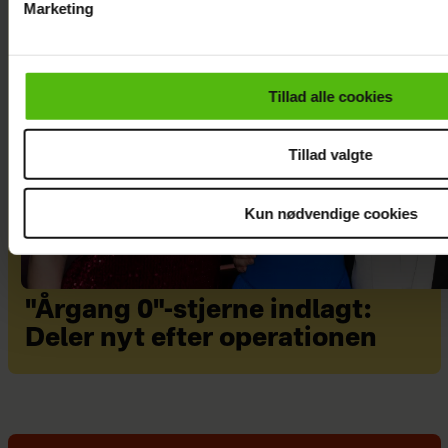
Marketing
Du kan til enhver tid trække dit samtykke tilbage via linket i 
læse mere om vores brug af cookies, samarbejdspartnere og
personoplysninger i forbindelse hermed i både
Tillad alle cookies
vores
privatlivspolitik
og
cookiepolitik
.
Tillad valgte
Kun nødvendige cookies
"Årgang 0"-stjerne indlagt:
Deler nyt efter operationen