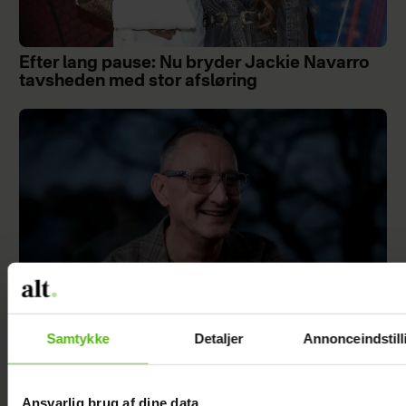
Efter lang pause: Nu bryder Jackie Navarro
tavsheden med stor afsløring
Samtykke
Detaljer
Annonceindstill
Jesper Skibby deler stor familieglæde: Skal
være morfar
Ansvarlig brug af dine data