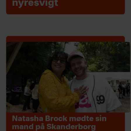
nyresvigt
Natasha Brock mødte sin
mand på Skanderborg