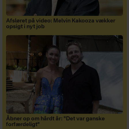
Afsløret på video: Melvin Kakooza vækker
opsigt i nyt job
Åbner op om hårdt år: "Det var ganske
forfærdeligt"