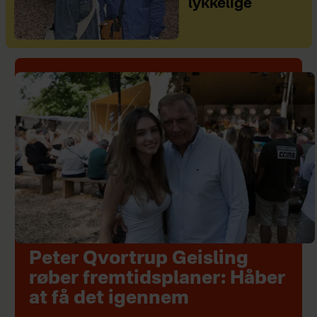
lykkelige
Peter Qvortrup Geisling
røber fremtidsplaner: Håber
at få det igennem