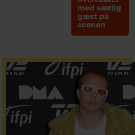
med særlig
gæst på
scenen