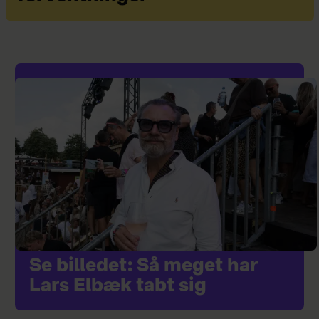
Se billedet: Så meget har
Lars Elbæk tabt sig