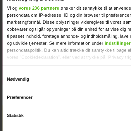
Vi og
vores 236 partnere
ønsker dit samtykke til at anvend
persondata om IP-adresse, ID og din browser til præferencer, 
marketingformål. Disse oplysninger videregives til vores sa
opbevarer og tilgår oplysninger på din enhed for at vise dig 
Szhirley
tilpasset indhold, foretage annonce- og indholdsmåling, lav
fortæller om
og udvikle tjenester. Se mere information under
indstillinger
skelsættende
persondatapolitik. Du kan altid trække dit samtykke tilbage ell
oplevelse: Blev
vores "Cookiedeklaration", eller ved at trykke på "Privacy trig
splittet fra sin
far
Dine valg anvendes på hele websitet.
Samtykkevalg
Nødvendig
Vi ønsker dit samtykke til at indsamle og bruge data for at k
relevant journalistisk indhold til dig.
Præferencer
Vi anvender egne cookies og cookies fra tredjeparter til at a
vores hjemmeside. Vi indsamler data om IP, ID og din browser 
generere statistik og huske dine præferencer samt til brug fo
Statistik
optimere vores reklametiltag på sociale medier og til at vise d
med sociale medier.