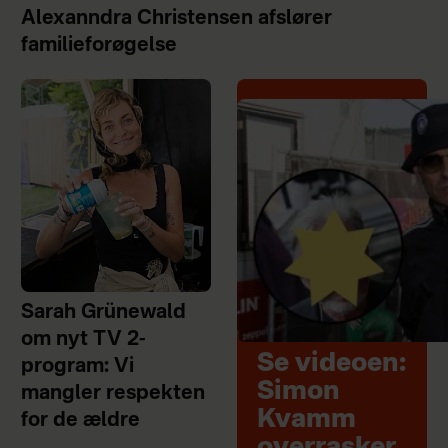
Alexanndra Christensen afslører
familieforøgelse
Sarah Grünewald
om nyt TV 2-
Se videoen:
program: Vi
Simon
mangler respekten
Kvamm
for de ældre
overrasker