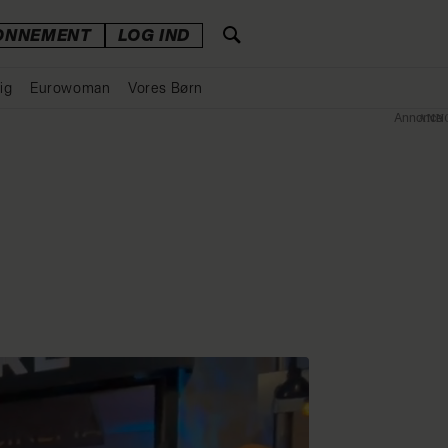
ONNEMENT
LOG IND
ig
Eurowoman
Vores Børn
Annonce