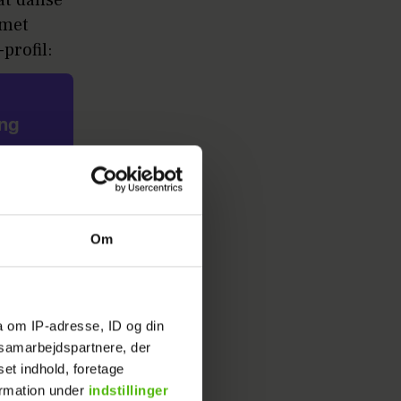
mmet
-profil:
ing
et for
Om
t frigive
 og
a om IP-adresse, ID og din
s samarbejdspartnere, der
det
set indhold, foretage
ormation under
indstillinger