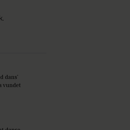
k.
ed dans'
a vundet
.
at danse