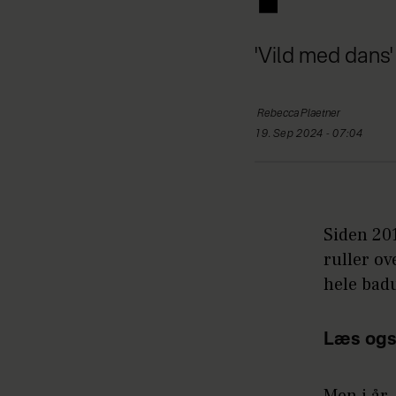
'Vild med dans' 
Rebecca
Plaetner
19. Sep 2024 - 07:04
Siden 201
ruller o
hele bad
Læs ogs
Men i år,