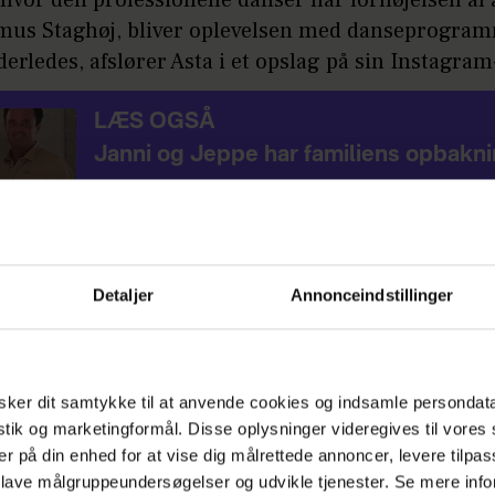
us Staghøj, bliver oplevelsen med danseprogra
erledes, afslører Asta i et opslag på sin Instagram
LÆS OGSÅ
Janni og Jeppe har familiens opbakn
 for første gang, siden jeg startede på medicinstudi
Detaljer
Annonceindstillinger
e år siden, valgt at udsætte nogle af mine fag for a
ra tid til årets sæson af 'Vild med dans', skriver hun
ker dit samtykke til at anvende cookies og indsamle persondat
istik og marketingformål. Disse oplysninger videregives til vore
å:
Ulykkelige Philine: Jeg er skuffet og ked af 
er på din enhed for at vise dig målrettede annoncer, levere tilpas
 lave målgruppeundersøgelser og udvikle tjenester. Se mere inf