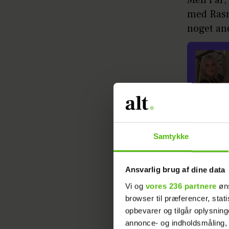
med Rasm
noget and
- Jeg har
Samtykke
næsten tr
lidt ekst
tilføjer:
Ansvarlig brug af dine data
Vi og
vores 236 partnere
øns
browser til præferencer, stat
Læs ogs
opbevarer og tilgår oplysning
annonce- og indholdsmåling,