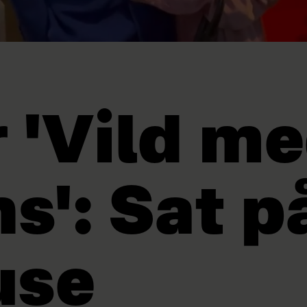
 'Vild m
s': Sat p
use