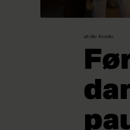
alt.dk
Kendte
Før
dan
pa