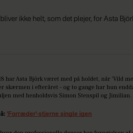
bliver ikke helt, som det plejer, for Asta Björ
8 har Asta Björk været med på holdet, når 'Vild m
ver skærmen i efteråret - og to gange har hun endd
uljen med henholdsvis Simon Stenspil og Jimilian
å:
'Forræder'-stjerne single igen
 hvor den professionelle danser har fornøjelsen af 