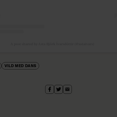
A post shared by Asta Björk Ívarsdóttir (@astaivars)
VILD MED DANS