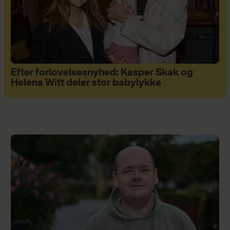
Efter forlovelsesnyhed: Kasper Skak og
Helena Witt deler stor babylykke