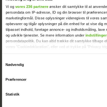
Vi og
vores 236 partnere
ønsker dit samtykke til at anvend
Se videoen: Simon Kvamm overrasker
persondata om IP-adresse, ID og din browser til præferencer, 
med særlig gæst på scenen
marketingformål. Disse oplysninger videregives til vores sa
opbevarer og tilgår oplysninger på din enhed for at vise dig 
tilpasset indhold, foretage annonce- og indholdsmåling, lav
og udvikle tjenester. Se mere information under
indstillinger
persondatapolitik. Du kan altid trække dit samtykke tilbage ell
vores "Cookiedeklaration", eller ved at trykke på "Privacy trig
Dine valg anvendes på hele websitet.
Samtykkevalg
Nødvendig
Vi ønsker dit samtykke til at indsamle og bruge data for at k
relevant journalistisk indhold til dig.
Præferencer
Andreas Odbjerg
Vi anvender egne cookies og cookies fra tredjeparter til at a
afslører stor
vores hjemmeside. Vi indsamler data om IP, ID og din browser 
Afsløret på
generere statistik og huske dine præferencer samt til brug fo
beslutning: Slut
Statistik
video:
optimere vores reklametiltag på sociale medier og til at vise d
efter to år
med sociale medier.
Melvin