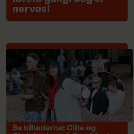
nervøs!
Se billederne: Cille og