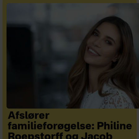
Afslører
familieforøgelse: Philine
Roepstorff og Jacob