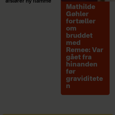
afslører ny flamme
Mathilde
Gøhler
fortæller
om
bruddet
med
Remee: Var
gået fra
hinanden
før
graviditete
n