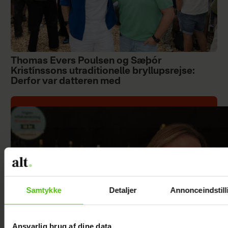
Thomas Evers Poulsen og Sæþór
Kristínssons utraditionelle bryllupsrejse:
Derfor var datteren med
Samtykke
Detaljer
Annonceindstill
Ansvarlig brug af dine data