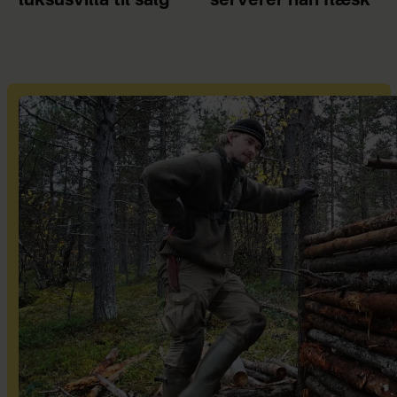
luksusvilla til salg
serverer han flæsk