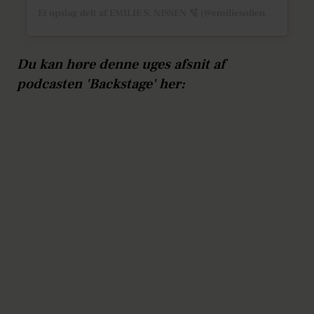
Et opslag delt af EMILIE S. NISSEN 🫧 (@emiliesofienissen)
Du kan høre denne uges afsnit af
podcasten 'Backstage' her: