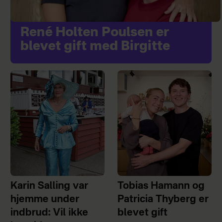
René Holten Poulsen er
blevet gift med Birgitte
Karin Salling var
Tobias Hamann og
hjemme under
Patricia Thyberg er
indbrud: Vil ikke
blevet gift