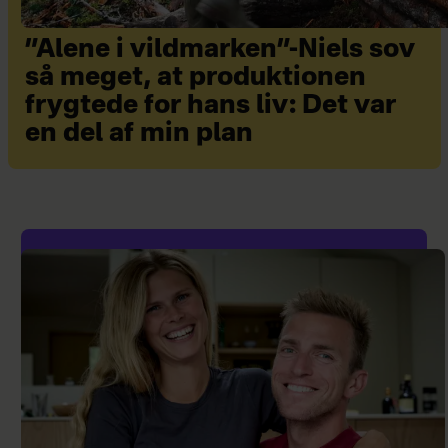
”Alene i vildmarken”-Niels sov
så meget, at produktionen
frygtede for hans liv: Det var
en del af min plan