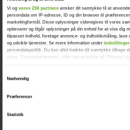
Vi og
vores 236 partnere
ønsker dit samtykke til at anvend
persondata om IP-adresse, ID og din browser til præferencer, 
marketingformål. Disse oplysninger videregives til vores sa
opbevarer og tilgår oplysninger på din enhed for at vise dig 
Er Mie færdig med
tilpasset indhold, foretage annonce- og indholdsmåling, lav
tv? Nu svarer hun
og udvikle tjenester. Se mere information under
indstillinger
persondatapolitik. Du kan altid trække dit samtykke tilbage ell
vores "Cookiedeklaration", eller ved at trykke på "Privacy trig
Dine valg anvendes på hele websitet.
Samtykkevalg
Nødvendig
Vi ønsker dit samtykke til at indsamle og bruge data for at k
relevant journalistisk indhold til dig.
Præferencer
Vi anvender egne cookies og cookies fra tredjeparter til at a
vores hjemmeside. Vi indsamler data om IP, ID og din browser 
generere statistik og huske dine præferencer samt til brug fo
Statistik
optimere vores reklametiltag på sociale medier og til at vise d
med sociale medier.