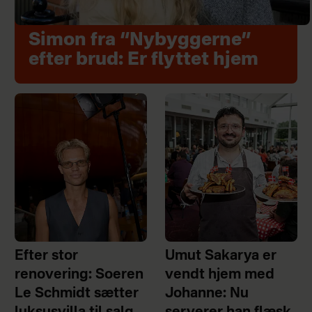
Simon fra “Nybyggerne”
efter brud: Er flyttet hjem
Efter stor
Umut Sakarya er
renovering: Soeren
vendt hjem med
Le Schmidt sætter
Johanne: Nu