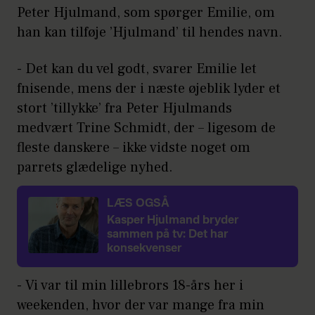
Peter Hjulmand, som spørger Emilie, om
han kan tilføje ’Hjulmand’ til hendes navn.
- Det kan du vel godt, svarer Emilie let
fnisende, mens der i næste øjeblik lyder et
stort ’tillykke’ fra Peter Hjulmands
medvært Trine Schmidt, der – ligesom de
fleste danskere – ikke vidste noget om
parrets glædelige nyhed.
LÆS OGSÅ
Kasper Hjulmand bryder
sammen på tv: Det har
konsekvenser
- Vi var til min lillebrors 18-års her i
weekenden, hvor der var mange fra min