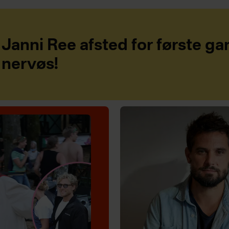
Janni Ree afsted for første ga
nervøs!