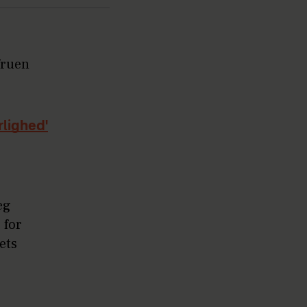
fruen
lighed'
eg
 for
ets