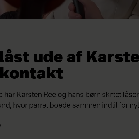
låst ude af Karst
 kontakt
e har Karsten Ree og hans børn skiftet låsen
und, hvor parret boede sammen indtil for nyl
n