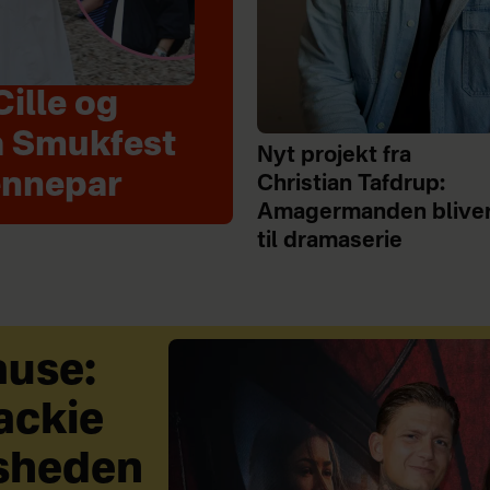
Cille og
å Smukfest
Nyt projekt fra
ennepar
Christian Tafdrup:
Amagermanden blive
til dramaserie
ause:
ackie
sheden