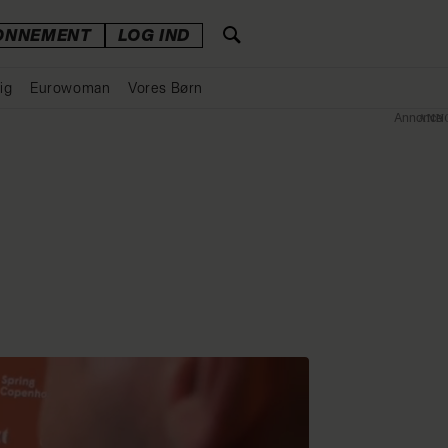
ONNEMENT
LOG IND
ig
Eurowoman
Vores Børn
Annonce