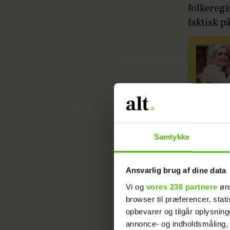
folkeregi
faktisk 
Ifølge Ja
ide.
Samtykke
- Jeg er 
Ansvarlig brug af dine data
forklarer
Vi og
vores 236 partnere
øns
børnene 
browser til præferencer, stat
opbevarer og tilgår oplysning
Læs ogs
annonce- og indholdsmåling,