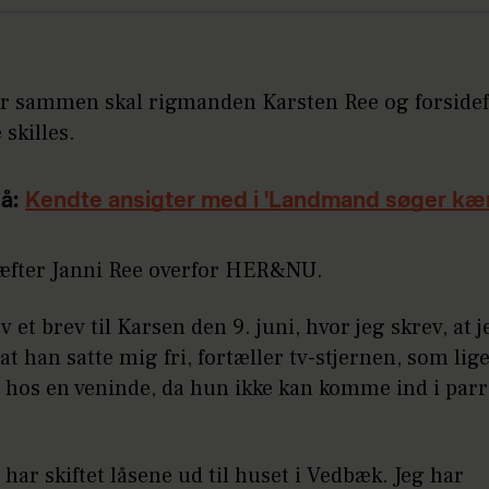
 år sammen skal rigmanden Karsten Ree og forside
 skilles.
å:
Kendte ansigter med i 'Landmand søger kær
æfter Janni Ree overfor HER&NU.
ev et brev til Karsen den 9. juni, hvor jeg skrev, at j
at han satte mig fri, fortæller tv-stjernen, som lige
 hos en veninde, da hun ikke kan komme ind i parr
 har skiftet låsene ud til huset i Vedbæk. Jeg har