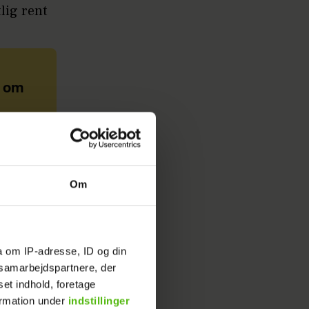
lig rent
n om
s egen
Om
det,
at
a om IP-adresse, ID og din
s samarbejdspartnere, der
set indhold, foretage
ormation under
indstillinger