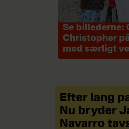
Se billederne: 
Christopher p
med særligt v
Efter lang p
Nu bryder J
Navarro tav