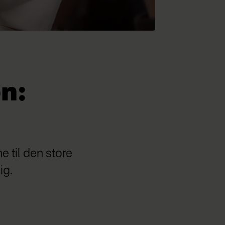
en:
e til den store
ig.