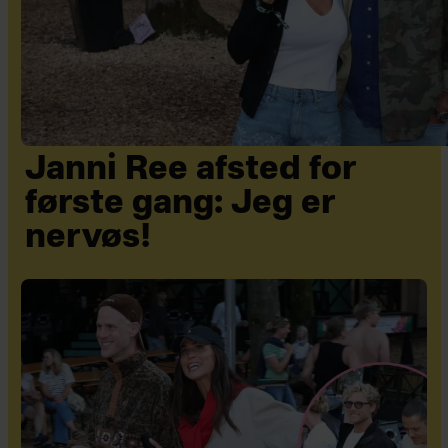
Janni Ree afsted for
første gang: Jeg er
nervøs!