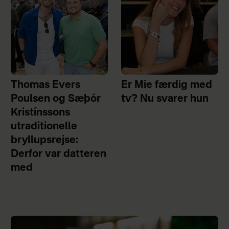
Thomas Evers
Er Mie færdig med
Poulsen og Sæþór
tv? Nu svarer hun
Kristínssons
utraditionelle
bryllupsrejse:
Derfor var datteren
med