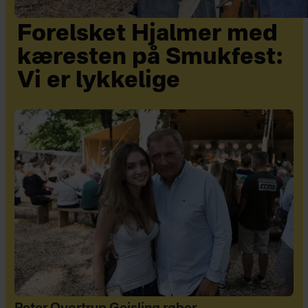
Forelsket Hjalmer med
kæresten på Smukfest:
Vi er lykkelige