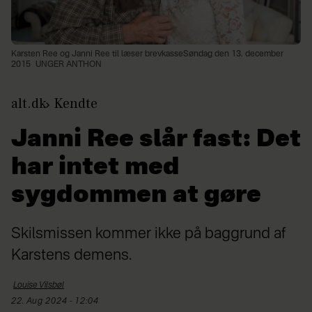
Karsten Ree og Janni Ree til læser brevkasseSøndag den 13. december
2015
UNGER ANTHON
alt.dk
Kendte
Janni Ree slår fast: Det
har intet med
sygdommen at gøre
Skilsmissen kommer ikke på baggrund af
Karstens demens.
Louise
Vilsbøl
22. Aug 2024 - 12:04