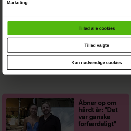
Marketing
Du kan til enhver tid trække dit samtykke tilbage via linket i 
læse mere om vores brug af cookies, samarbejdspartnere og
personoplysninger i forbindelse hermed i både
Tillad alle cookies
vores
privatlivspolitik
og
cookiepolitik
.
Tillad valgte
Afsløret på video: Melvin Kakooza vækker
Kun nødvendige cookies
opsigt i nyt job
Åbner op om
hårdt år: "Det
var ganske
forfærdeligt"