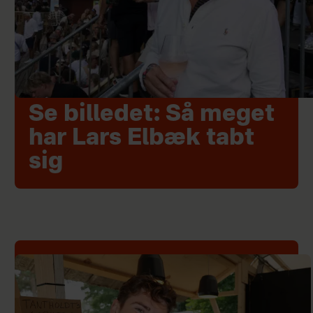
Se billedet: Så meget
har Lars Elbæk tabt
sig