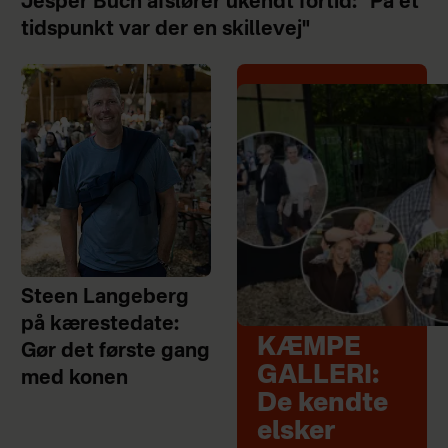
Jesper Buch afslører ukendt fortid: "På et
tidspunkt var der en skillevej"
Steen Langeberg
på kærestedate:
KÆMPE
Gør det første gang
GALLERI:
med konen
De kendte
elsker