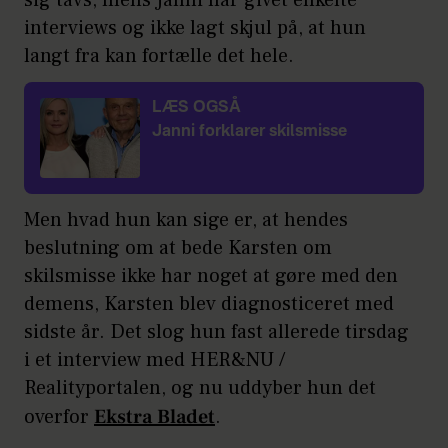
sig tavs, mens Janni har givet enkelte
interviews og ikke lagt skjul på, at hun
langt fra kan fortælle det hele.
LÆS OGSÅ
Janni forklarer skilsmisse
Men hvad hun kan sige er, at hendes
beslutning om at bede Karsten om
skilsmisse ikke har noget at gøre med den
demens, Karsten blev diagnosticeret med
sidste år. Det slog hun fast allerede tirsdag
i et interview med HER&NU /
Realityportalen, og nu uddyber hun det
overfor
Ekstra Bladet
.