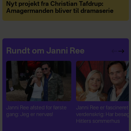
Nyt projekt fra Christian Tafdrup:
Amagermanden bliver til dramaserie
Rundt om Janni Ree
Janni Ree er fascineret af 2.
Janni Ree bryder
verdenskrig: Har besøgt
tavsheden: "Det er
Hitlers sommerhus
fuldstændig absurd"