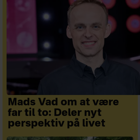
Mads Vad om at være
far til to: Deler nyt
perspektiv på livet