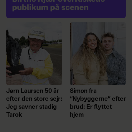
publikum på scenen
Jørn Laursen 50 år
Simon fra
efter den store sejr:
“Nybyggerne” efter
Jeg savner stadig
brud: Er flyttet
Tarok
hjem