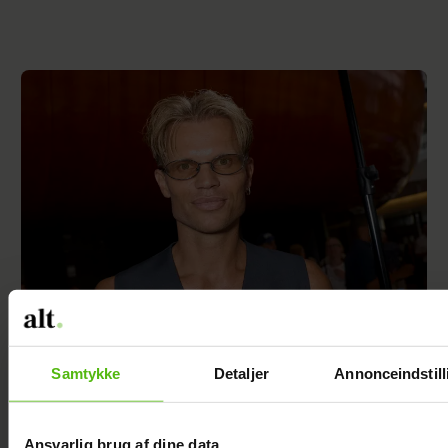
Soeren le Schmidt om "Forræder": Det var
Samtykke
Detaljer
Annonceindstill
svært at være i
Ansvarlig brug af dine data