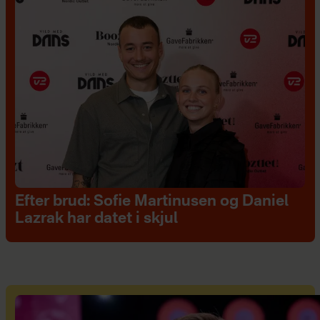
Efter brud: Sofie Martinusen og Daniel
Lazrak har datet i skjul