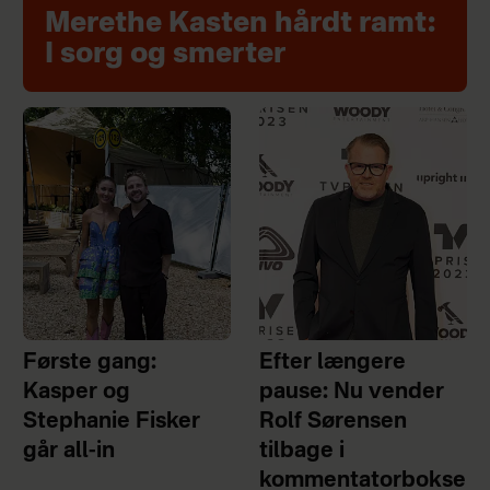
Merethe Kasten hårdt ramt:
I sorg og smerter
Første gang:
Efter længere
Kasper og
pause: Nu vender
Stephanie Fisker
Rolf Sørensen
går all-in
tilbage i
kommentatorbokse