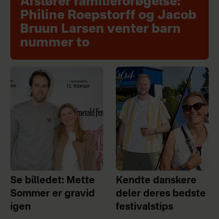
Afslører familieforøgelse:
Philine Roepstorff og Jacob
Bruun Larsen venter barn
nummer to
Se billedet: Mette
Kendte danskere
Sommer er gravid
deler deres bedste
igen
festivalstips