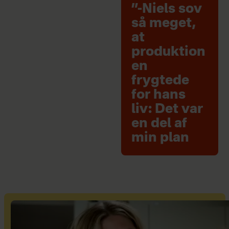
”-Niels sov
så meget,
at
produktion
en
frygtede
for hans
liv: Det var
en del af
min plan