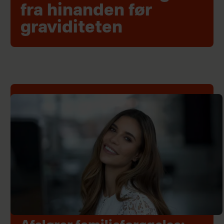
fra hinanden før
graviditeten