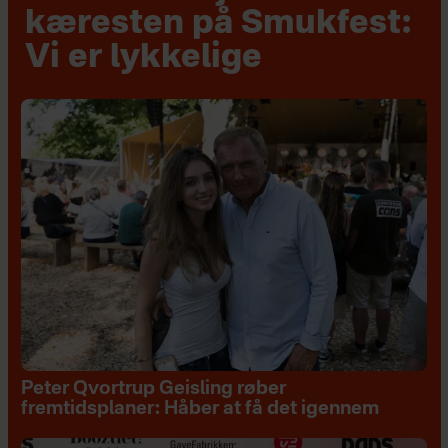
kæresten på Smukfest:
Vi er lykkelige
Peter Qvortrup Geisling røber
fremtidsplaner: Håber at få det igennem