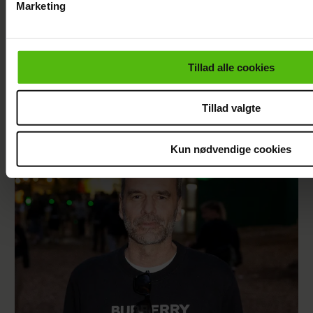
Marketing
Du kan til enhver tid trække dit samtykke tilbage via linket i 
læse mere om vores brug af cookies, samarbejdspartnere og
personoplysninger i forbindelse hermed i både
Tillad alle cookies
vores
privatlivspolitik
og
cookiepolitik
.
Tillad valgte
Er Mie færdig med tv? Nu svarer hun
Kun nødvendige cookies