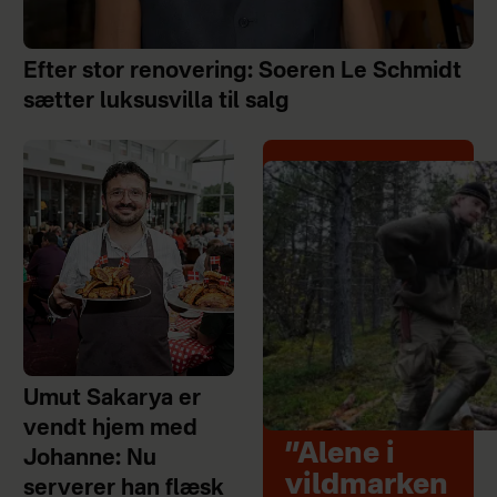
Efter stor renovering: Soeren Le Schmidt
sætter luksusvilla til salg
Umut Sakarya er
vendt hjem med
”Alene i
Johanne: Nu
vildmarken
serverer han flæsk