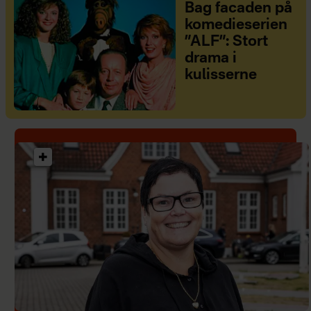
Bag facaden på
komedieserien
”ALF”: Stort
drama i
kulisserne