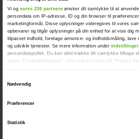
Vi og
vores 236 partnere
ønsker dit samtykke til at anvend
persondata om IP-adresse, ID og din browser til præferencer, 
marketingformål. Disse oplysninger videregives til vores sa
opbevarer og tilgår oplysninger på din enhed for at vise dig 
tilpasset indhold, foretage annonce- og indholdsmåling, lav
og udvikle tjenester. Se mere information under
indstillinger
persondatapolitik. Du kan altid trække dit samtykke tilbage ell
vores "Cookiedeklaration", eller ved at trykke på "Privacy trig
Dine valg anvendes på hele websitet.
Samtykkevalg
Thomas Evers Poulsen og Sæþór
Nødvendig
Kristínssons utraditionelle bryllupsrejse:
Vi ønsker dit samtykke til at indsamle og bruge data for at k
Derfor var datteren med
relevant journalistisk indhold til dig.
Præferencer
Vi anvender egne cookies og cookies fra tredjeparter til at a
vores hjemmeside. Vi indsamler data om IP, ID og din browser 
generere statistik og huske dine præferencer samt til brug fo
Statistik
optimere vores reklametiltag på sociale medier og til at vise d
med sociale medier.