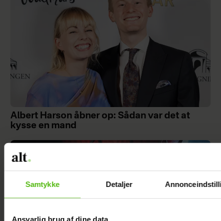
Albert Harson åbner op: Sådan var det at
kysse en mand
Samtykke
Detaljer
Annonceindstill
Ansvarlig brug af dine data