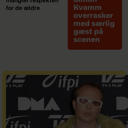
mangler respekten
Kvamm
for de ældre
overrasker
med særlig
gæst på
scenen