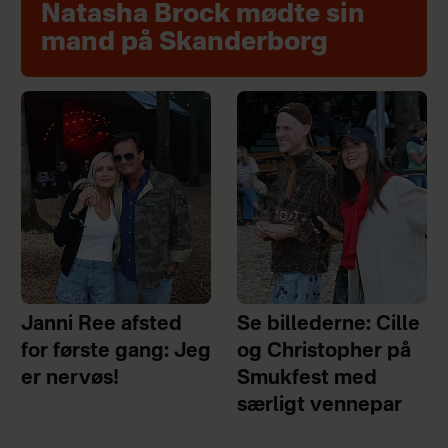
Natasha Brock mødte sin
mand på Skanderborg
Janni Ree afsted
Se billederne: Cille
for første gang: Jeg
og Christopher på
er nervøs!
Smukfest med
særligt vennepar