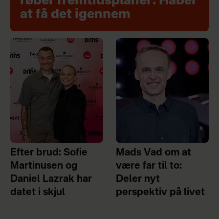
røber fremtidsplaner: Håber
at få det igennem
Efter brud: Sofie
Mads Vad om at
Martinusen og
være far til to:
Daniel Lazrak har
Deler nyt
datet i skjul
perspektiv på livet