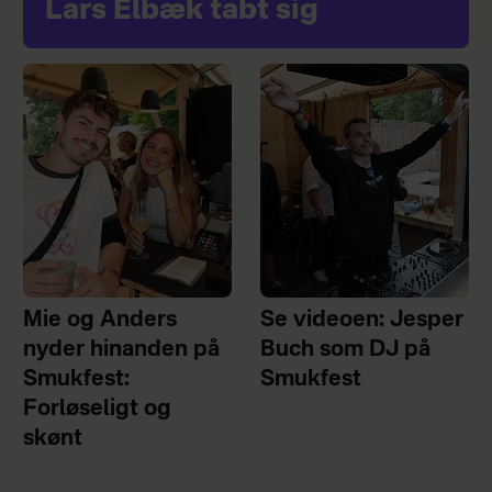
Lars Elbæk tabt sig
Mie og Anders
Se videoen: Jesper
nyder hinanden på
Buch som DJ på
Smukfest:
Smukfest
Forløseligt og
skønt