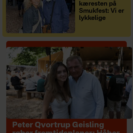
kæresten på
Smukfest: Vi er
lykkelige
Peter Qvortrup Geisling