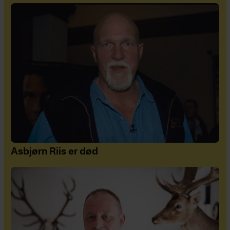
Asbjørn Riis er død