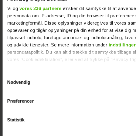
Vi og
vores 236 partnere
ønsker dit samtykke til at anvend
persondata om IP-adresse, ID og din browser til præferencer, 
marketingformål. Disse oplysninger videregives til vores sa
opbevarer og tilgår oplysninger på din enhed for at vise dig 
tilpasset indhold, foretage annonce- og indholdsmåling, lav
Efter lang pause: Nu bryder Jackie Navarro
tavsheden med stor afsløring
og udvikle tjenester. Se mere information under
indstillinger
persondatapolitik. Du kan altid trække dit samtykke tilbage ell
vores "Cookiedeklaration", eller ved at trykke på "Privacy trig
Dine valg anvendes på hele websitet.
Samtykkevalg
Nødvendig
Vi ønsker dit samtykke til at indsamle og bruge data for at k
relevant journalistisk indhold til dig.
Præferencer
Vi anvender egne cookies og cookies fra tredjeparter til at a
vores hjemmeside. Vi indsamler data om IP, ID og din browser 
generere statistik og huske dine præferencer samt til brug fo
Statistik
optimere vores reklametiltag på sociale medier og til at vise d
med sociale medier.