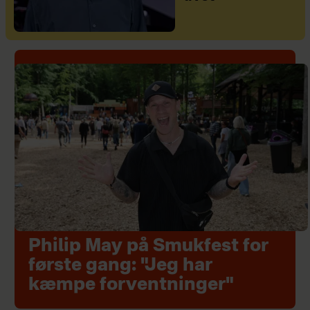
Philip May på Smukfest for
første gang: "Jeg har
kæmpe forventninger"