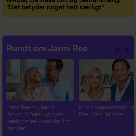
Nikolaj Lie Kaas rørt og taknemmelig:
"Det betyder noget helt særligt"
Rundt om Janni Ree
Janni Ree og Jeppe
Midt i bogsuccesen: Ja
Stokholm fejrer og nyder
Ree udsat for tyveri
kærligheden – men én ting
mangler