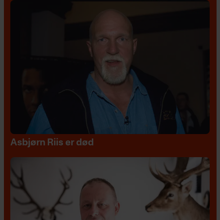
Asbjørn Riis er død