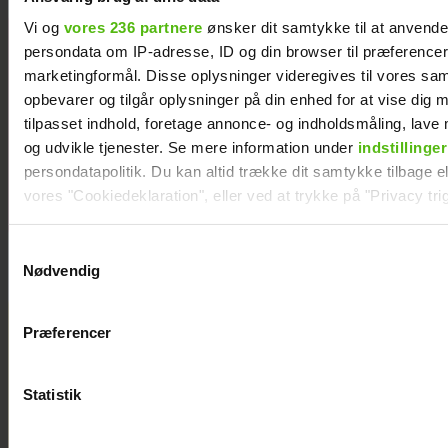
Vi og
vores 236 partnere
ønsker dit samtykke til at anvend
Her er alle de
persondata om IP-adresse, ID og din browser til præferencer, 
kendte
marketingformål. Disse oplysninger videregives til vores sa
deltagere i
opbevarer og tilgår oplysninger på din enhed for at vise dig 
årets
tilpasset indhold, foretage annonce- og indholdsmåling, lav
“Robinson”
og udvikle tjenester. Se mere information under
indstillinger
persondatapolitik. Du kan altid trække dit samtykke tilbage ell
vores "Cookiedeklaration", eller ved at trykke på "Privacy trig
Dine valg anvendes på hele websitet.
Samtykkevalg
Nødvendig
Vi ønsker dit samtykke til at indsamle og bruge data for at k
relevant journalistisk indhold til dig.
Præferencer
Vi anvender egne cookies og cookies fra tredjeparter til at a
vores hjemmeside. Vi indsamler data om IP, ID og din browser 
generere statistik og huske dine præferencer samt til brug fo
Statistik
optimere vores reklametiltag på sociale medier og til at vise d
med sociale medier.