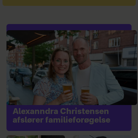
Alexanndra Christensen
afslører familieforøgelse