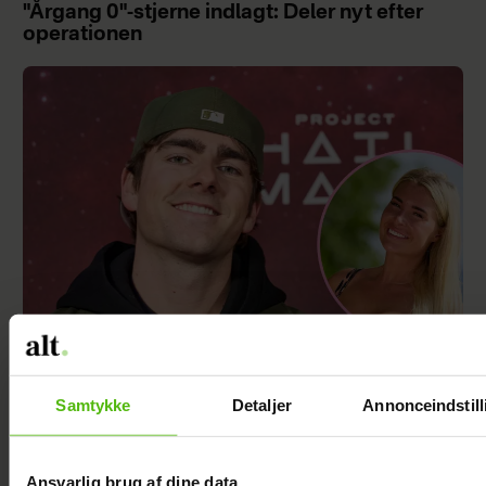
"Årgang 0"-stjerne indlagt: Deler nyt efter
operationen
Med i “Robinson”: Er hun Jeppe Ølgaards
kæreste?
Samtykke
Detaljer
Annonceindstill
Ansvarlig brug af dine data