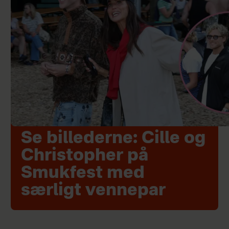
Se billederne: Cille og
Christopher på
Smukfest med
særligt vennepar