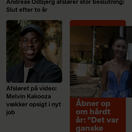
Andreas Odbjerg afslører stor beslutning:
Slut efter to år
Afsløret på video:
Melvin Kakooza
Åbner op
vækker opsigt i nyt
om hårdt
job
år: "Det var
ganske