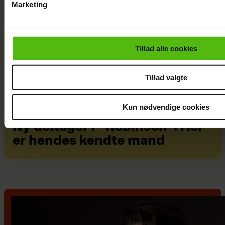
Marketing
Du kan til enhver tid trække dit samtykke tilbage via linket i 
læse mere om vores brug af cookies, samarbejdspartnere og
personoplysninger i forbindelse hermed i både
Tillad alle cookies
vores
privatlivspolitik
og
cookiepolitik
.
Tillad valgte
Kun nødvendige cookies
Ny deltager i “Robinson”: Her
er hendes kendte mand