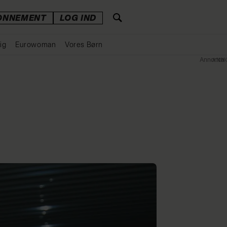
ONNEMENT
LOG IND
ig
Eurowoman
Vores Børn
Annonce