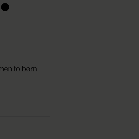
:
 men to børn