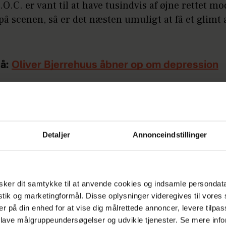
O.C. er vant til at have tusindvis af øjne rettet mo
på scenen, så er det næsten umuligt at få et glimt 
å:
Oliver Bjerrehuus åbner op om depression
fortsætter under videoen...
Detaljer
Annonceindstillinger
ker dit samtykke til at anvende cookies og indsamle persondat
istik og marketingformål. Disse oplysninger videregives til vore
er på din enhed for at vise dig målrettede annoncer, levere tilpas
 lave målgruppeundersøgelser og udvikle tjenester. Se mere inf