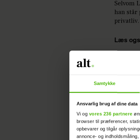
Selvom L.
han står 
privatliv.
Læs ogs
Artiklen 
Samtykke
Ansvarlig brug af dine data
Vi og
vores 236 partnere
øns
browser til præferencer, stat
opbevarer og tilgår oplysning
annonce- og indholdsmåling,