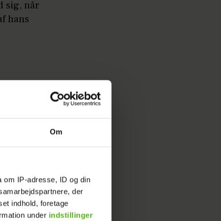
d sig, når
af hans
Om
a om IP-adresse, ID og din
s samarbejdspartnere, der
set indhold, foretage
ormation under
indstillinger