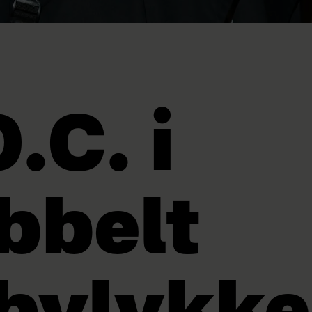
.C. i
bbelt