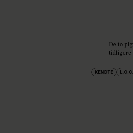
De to pi
tidliger
KENDTE
L.O.C