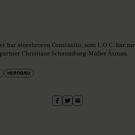
ger har storebroren Constantin, som L.O.C. har me
e partner Christiane Schaumburg-Müller Åxman.
.
HEROGNU