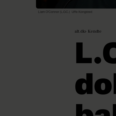
Liam O'Connor (L.O.C.)
Uffe Kongsted
alt.dk
Kendte
L.O
do