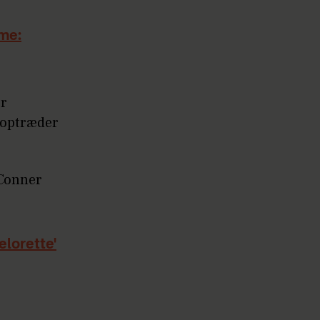
me:
er
 optræder
'Conner
elorette'