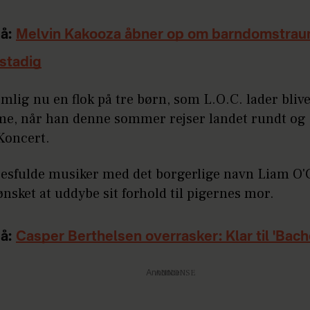
å:
Melvin Kakooza åbner op om barndomstrau
stadig
mlig nu en flok på tre børn, som L.O.C. lader bliv
e, når han denne sommer rejser landet rundt og
Koncert.
esfulde musiker med det borgerlige navn Liam O
ønsket at uddybe sit forhold til pigernes mor.
å:
Casper Berthelsen overrasker: Klar til 'Bach
Annonce