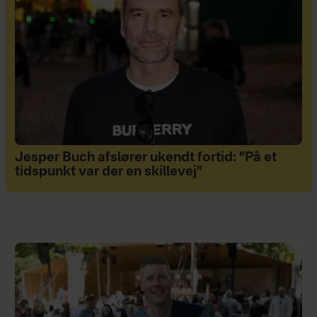
Jesper Buch afslører ukendt fortid: "På et
tidspunkt var der en skillevej"