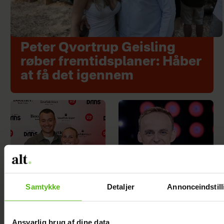
Peter Qvortrup Geisling
røber fremtidsplaner: Håber
at få det igennem
Samtykke
Detaljer
Annonceindstill
Efter brud: Sofie
Mads Vad om at
Ansvarlig brug af dine data