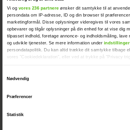
Martinusen og
være far til to:
Vi og
vores 236 partnere
ønsker dit samtykke til at anvend
Daniel Lazrak har
Deler nyt
persondata om IP-adresse, ID og din browser til præferencer, 
datet i skjul
perspektiv på livet
marketingformål. Disse oplysninger videregives til vores sa
opbevarer og tilgår oplysninger på din enhed for at vise dig 
tilpasset indhold, foretage annonce- og indholdsmåling, lav
og udvikle tjenester. Se mere information under
indstillinger
persondatapolitik. Du kan altid trække dit samtykke tilbage ell
vores "Cookiedeklaration", eller ved at trykke på "Privacy trig
Dine valg anvendes på hele websitet.
Samtykkevalg
Nødvendig
Vi ønsker dit samtykke til at indsamle og bruge data for at k
relevant journalistisk indhold til dig.
Præferencer
Vi anvender egne cookies og cookies fra tredjeparter til at a
vores hjemmeside. Vi indsamler data om IP, ID og din browser 
generere statistik og huske dine præferencer samt til brug fo
Statistik
optimere vores reklametiltag på sociale medier og til at vise d
med sociale medier.