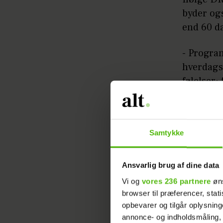
byder og
end 60 d
- Progra
hverdags
følelser:
fællesska
redaktør
Samtykke
Ansvarlig brug af dine data
Vi og
vores 236 partnere
øns
browser til præferencer, stat
I årets s
opbevarer og tilgår oplysning
bliver pr
annonce- og indholdsmåling,