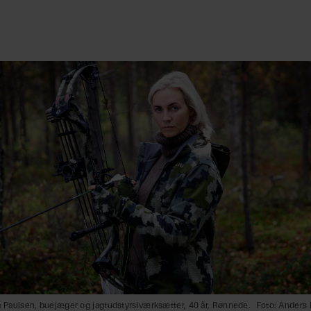
a Paulsen, buejæger og jagtudstyrsiværksætter, 40 år, Rønnede.
Foto: Anders