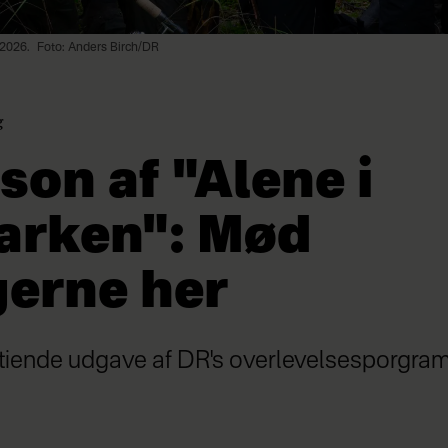
 2026.
Foto: Anders Birch/DR
g
on af "Alene i
arken": Mød
gerne her
tiende udgave af DR's overlevelsesporgram 