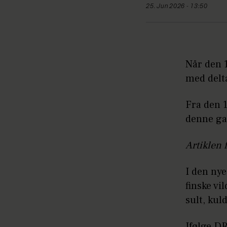
25. Jun 2026 - 13:50
Når den 1
med delta
Fra den 
denne ga
Artiklen 
I den nye
finske v
sult, kul
Ifølge D