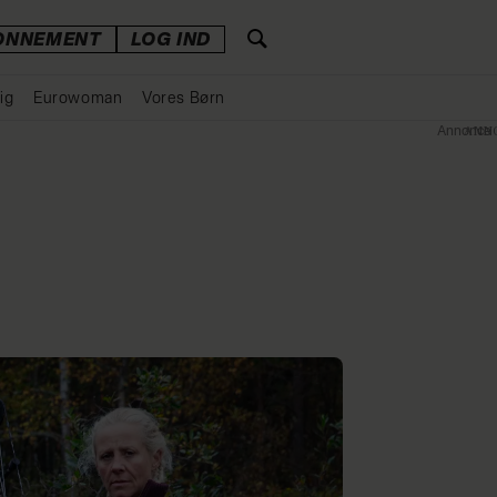
ONNEMENT
LOG IND
ig
Eurowoman
Vores Børn
Annonce