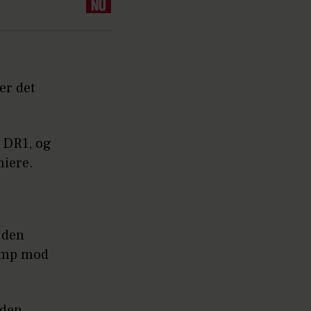
er det
g DR1, og
iere.
 den
kamp mod
 den