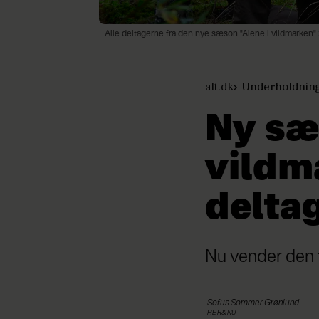
Alle deltagerne fra den nye sæson "Alene i vildmarken"
alt.dk
Underholdnin
Ny sæs
vildm
delta
Nu vender den 
Sofus
Sommer Grønlund
HER&NU