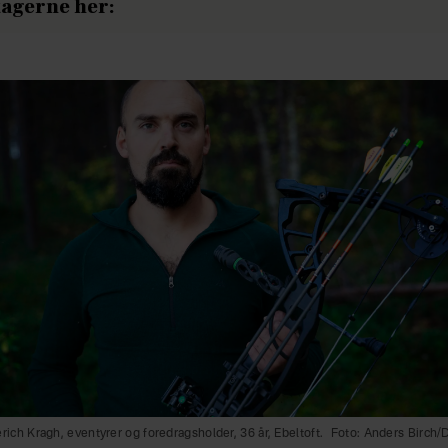
tagerne her:
rich Kragh, eventyrer og foredragsholder, 36 år, Ebeltoft.
Foto: Anders Birch/