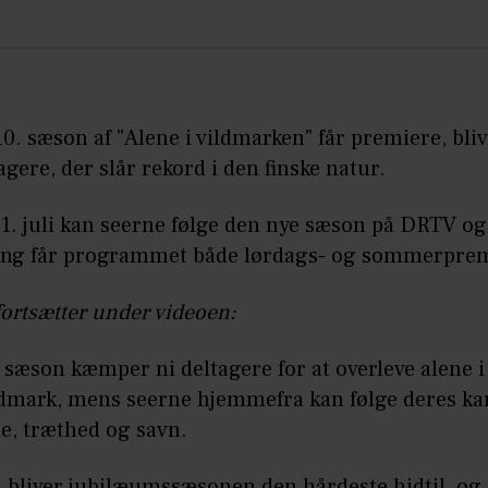
0. sæson af "Alene i vildmarken" får premiere, bliv
gere, der slår rekord i den finske natur.
11. juli kan seerne følge den nye sæson på DRTV o
ng får programmet både lørdags- og sommerprem
fortsætter under videoen:
 sæson kæmper ni deltagere for at overleve alene i
ildmark, mens seerne hjemmefra kan følge deres 
de, træthed og savn.
R bliver jubilæumssæsonen den hårdeste hidtil, og