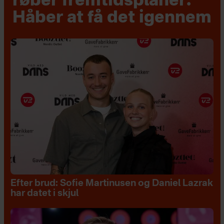
røber fremtidsplaner:
Håber at få det igennem
Efter brud: Sofie Martinusen og Daniel Lazrak
har datet i skjul