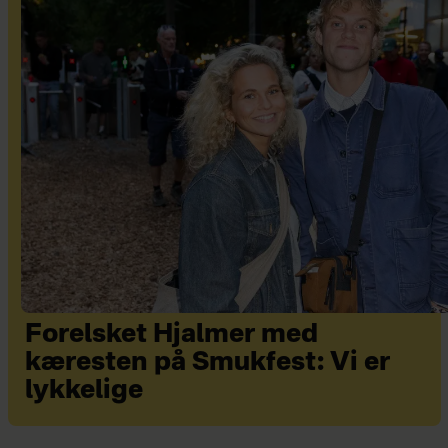
Forelsket Hjalmer med
kæresten på Smukfest: Vi er
lykkelige