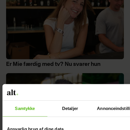
Er Mie færdig med tv? Nu svarer hun
Samtykke
Detaljer
Annonceindstill
Ansvarlig brug af dine data