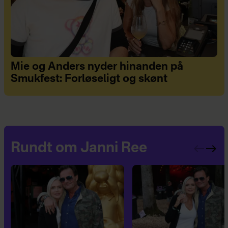
Mie og Anders nyder hinanden på
Smukfest: Forløseligt og skønt
Rundt om Janni Ree