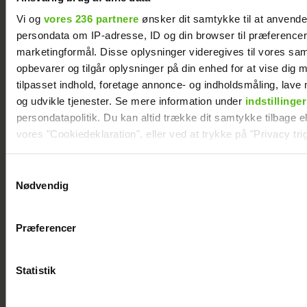
Vi og
vores 236 partnere
ønsker dit samtykke til at anvend
persondata om IP-adresse, ID og din browser til præferencer, 
marketingformål. Disse oplysninger videregives til vores sa
Jesper Buch afslører ukendt fortid: "På et
opbevarer og tilgår oplysninger på din enhed for at vise dig 
tidspunkt var der en skillevej"
tilpasset indhold, foretage annonce- og indholdsmåling, lav
og udvikle tjenester. Se mere information under
indstillinger
persondatapolitik. Du kan altid trække dit samtykke tilbage ell
vores "Cookiedeklaration", eller ved at trykke på "Privacy trig
Dine valg anvendes på hele websitet.
Samtykkevalg
Nødvendig
Vi ønsker dit samtykke til at indsamle og bruge data for at k
relevant journalistisk indhold til dig.
Præferencer
Vi anvender egne cookies og cookies fra tredjeparter til at a
vores hjemmeside. Vi indsamler data om IP, ID og din browser 
generere statistik og huske dine præferencer samt til brug fo
Statistik
optimere vores reklametiltag på sociale medier og til at vise d
Steen Langeberg på kærestedate: Gør det
med sociale medier.