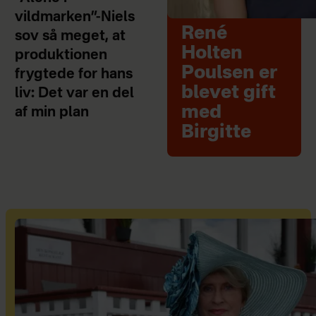
vildmarken”-Niels
René
sov så meget, at
Holten
produktionen
Poulsen er
frygtede for hans
blevet gift
liv: Det var en del
med
af min plan
Birgitte