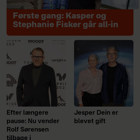
Første gang: Kasper og
Stephanie Fisker går all-in
Efter længere
Jesper Dein er
pause: Nu vender
blevet gift
Rolf Sørensen
tilbage i