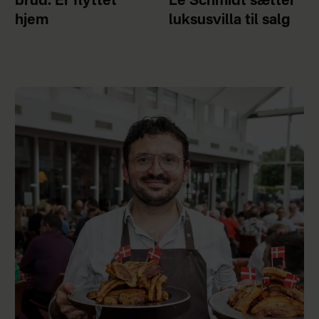
brud: Er flyttet
Le Schmidt sætter
hjem
luksusvilla til salg