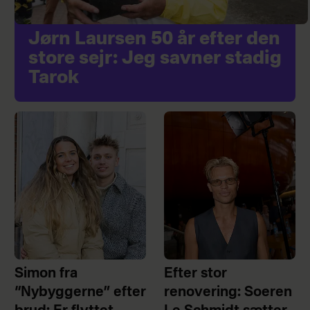
Jørn Laursen 50 år efter den
store sejr: Jeg savner stadig
Tarok
Simon fra
Efter stor
“Nybyggerne” efter
renovering: Soeren