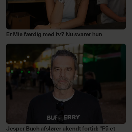
Er Mie færdig med tv? Nu svarer hun
Jesper Buch afslører ukendt fortid: "På et