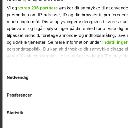
Vi og
vores 236 partnere
ønsker dit samtykke til at anvend
Se billedet: Så meget har Lars Elbæk tabt sig
persondata om IP-adresse, ID og din browser til præferencer, 
marketingformål. Disse oplysninger videregives til vores sa
opbevarer og tilgår oplysninger på din enhed for at vise dig 
tilpasset indhold, foretage annonce- og indholdsmåling, lav
og udvikle tjenester. Se mere information under
indstillinger
Mie og Anders
persondatapolitik. Du kan altid trække dit samtykke tilbage ell
nyder hinanden
vores "Cookiedeklaration", eller ved at trykke på "Privacy trig
på Smukfest:
Forløseligt og
Dine valg anvendes på hele websitet.
Samtykkevalg
skønt
Nødvendig
Vi ønsker dit samtykke til at indsamle og bruge data for at k
relevant journalistisk indhold til dig.
Præferencer
Vi anvender egne cookies og cookies fra tredjeparter til at a
vores hjemmeside. Vi indsamler data om IP, ID og din browser 
generere statistik og huske dine præferencer samt til brug fo
Statistik
optimere vores reklametiltag på sociale medier og til at vise d
med sociale medier.