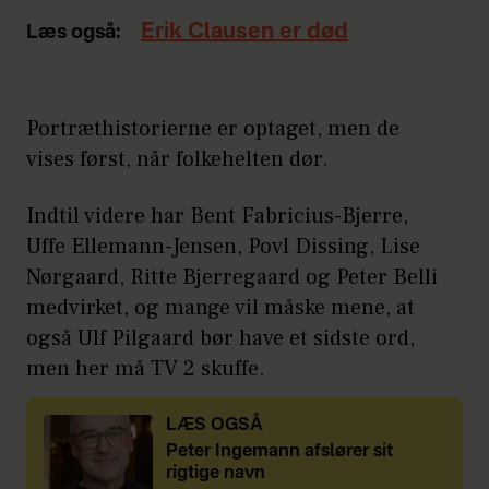
Erik Clausen er død
Læs også:
Portræthistorierne er optaget, men de
vises først, når folkehelten dør.
Indtil videre har Bent Fabricius-Bjerre,
Uffe Ellemann-Jensen, Povl Dissing, Lise
Nørgaard, Ritte Bjerregaard og Peter Belli
medvirket, og mange vil måske mene, at
også Ulf Pilgaard bør have et sidste ord,
men her må TV 2 skuffe.
LÆS OGSÅ
Peter Ingemann afslører sit
rigtige navn