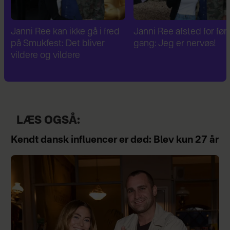
Janni Ree afsted for første
Janni Ree er fascineret a
gang: Jeg er nervøs!
verdenskrig: Har besøg
Hitlers sommerhus
LÆS OGSÅ:
Kendt dansk influencer er død: Blev kun 27 år