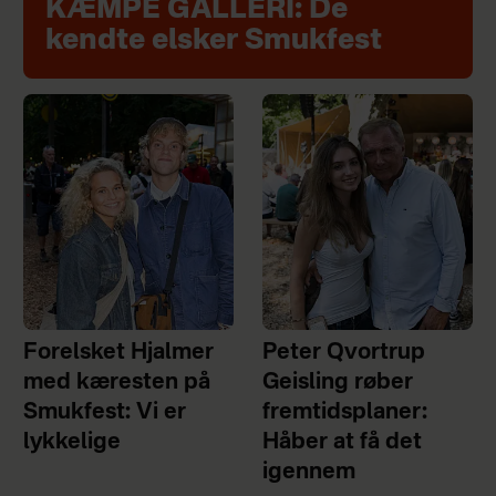
KÆMPE GALLERI: De
kendte elsker Smukfest
Forelsket Hjalmer
Peter Qvortrup
med kæresten på
Geisling røber
Smukfest: Vi er
fremtidsplaner:
lykkelige
Håber at få det
igennem