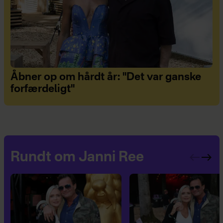
Åbner op om hårdt år: "Det var ganske
forfærdeligt"
Rundt om Janni Ree