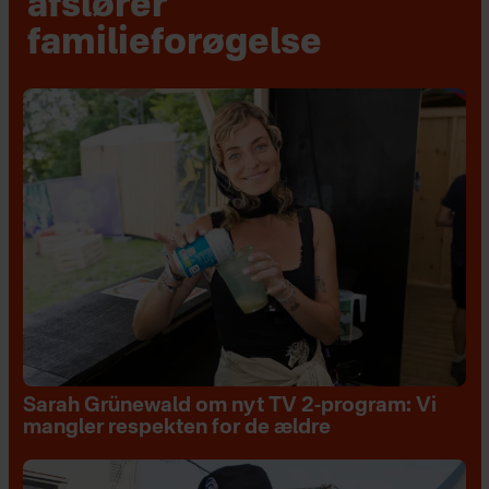
afslører
familieforøgelse
Sarah Grünewald om nyt TV 2-program: Vi
mangler respekten for de ældre