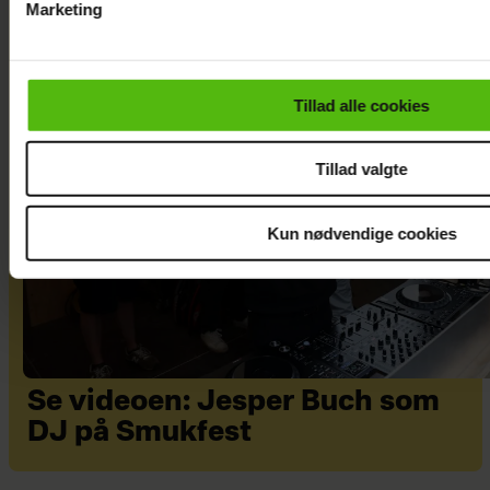
Marketing
Du kan til enhver tid trække dit samtykke tilbage via linket i 
læse mere om vores brug af cookies, samarbejdspartnere og
personoplysninger i forbindelse hermed i både
Tillad alle cookies
vores
privatlivspolitik
og
cookiepolitik
.
Tillad valgte
Kun nødvendige cookies
Se videoen: Jesper Buch som
DJ på Smukfest