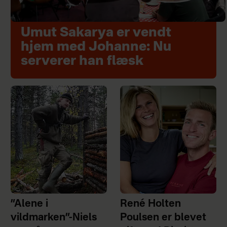
Umut Sakarya er vendt
hjem med Johanne: Nu
serverer han flæsk
”Alene i
René Holten
vildmarken”-Niels
Poulsen er blevet