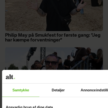
Philip May på Smukfest for første gang: "Jeg
har kæmpe forventninger"
Samtykke
Detaljer
Annonceindstill
Ansvarlig brug af dine data