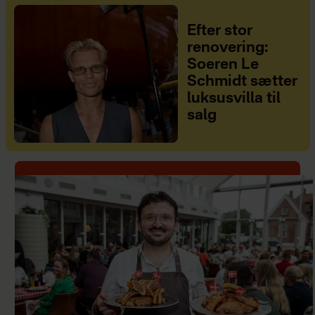
Efter stor
renovering:
Soeren Le
Schmidt sætter
luksusvilla til
salg