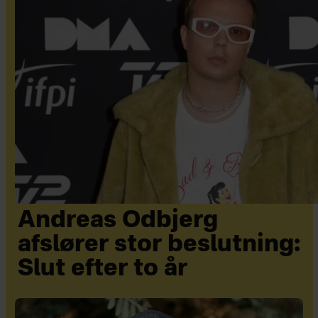
Andreas Odbjerg
afslører stor beslutning:
Slut efter to år