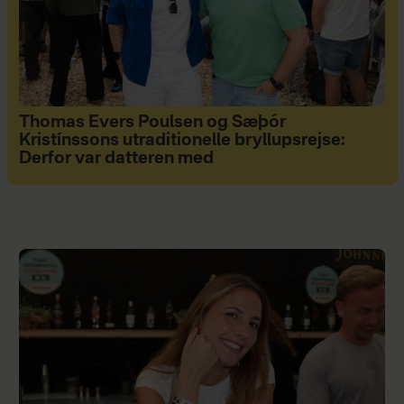
Thomas Evers Poulsen og Sæþór
Kristínssons utraditionelle bryllupsrejse:
Derfor var datteren med