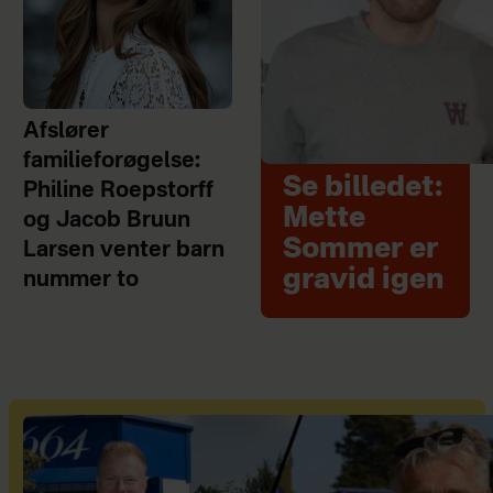
Afslører
familieforøgelse:
Se billedet:
Philine Roepstorff
Mette
og Jacob Bruun
Sommer er
Larsen venter barn
gravid igen
nummer to