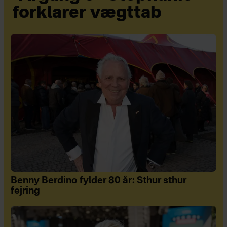
forklarer vægttab
Benny Berdino fylder 80 år: Sthur sthur
fejring