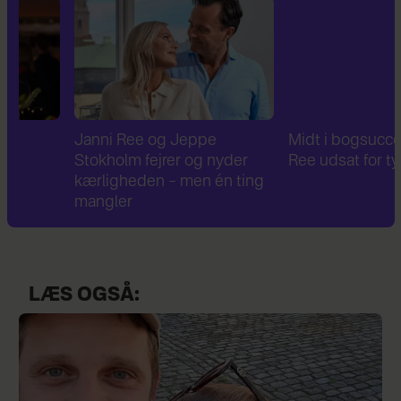
Janni Ree og Jeppe
Midt i bogsuccesen: Ja
Stokholm fejrer og nyder
Ree udsat for tyveri
kærligheden – men én ting
mangler
LÆS OGSÅ: