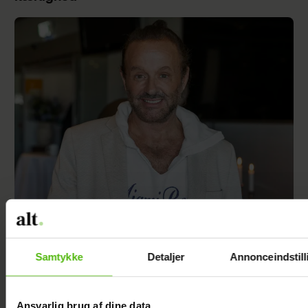
Dennis Knudsen har solgt huset i Thailand
Samtykke
Detaljer
Annonceindstill
Ansvarlig brug af dine data