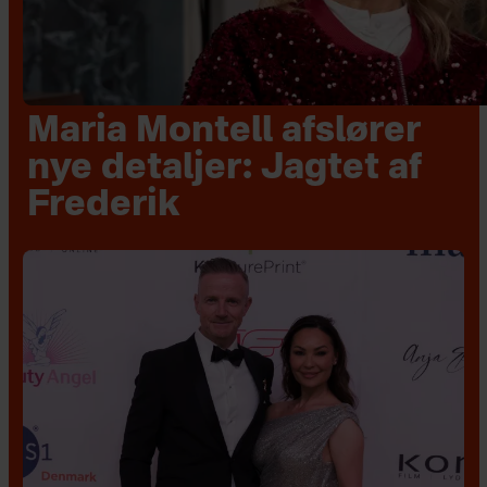
Maria Montell afslører
nye detaljer: Jagtet af
Frederik