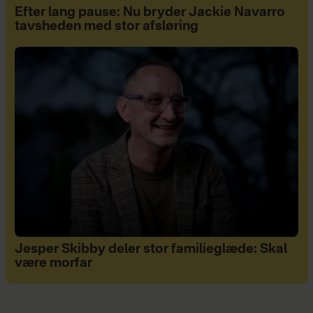
Efter lang pause: Nu bryder Jackie Navarro
tavsheden med stor afsløring
Jesper Skibby deler stor familieglæde: Skal
være morfar