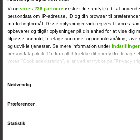
Vi og
vores 236 partnere
ønsker dit samtykke til at anvend
persondata om IP-adresse, ID og din browser til præferencer, 
marketingformål. Disse oplysninger videregives til vores sa
opbevarer og tilgår oplysninger på din enhed for at vise dig 
tilpasset indhold, foretage annonce- og indholdsmåling, lav
og udvikle tjenester. Se mere information under
indstillinger
persondatapolitik. Du kan altid trække dit samtykke tilbage ell
"Årgang 20"-par har taget svær beslutning
vores "Cookiedeklaration", eller ved at trykke på "Privacy trig
Dine valg anvendes på hele websitet.
Samtykkevalg
Nødvendig
Vi ønsker dit samtykke til at indsamle og bruge data for at k
Nikolaj Lie
relevant journalistisk indhold til dig.
Præferencer
Kaas rørt og
Vi anvender egne cookies og cookies fra tredjeparter til at a
taknemmelig:
vores hjemmeside. Vi indsamler data om IP, ID og din browser 
"Det betyder
generere statistik og huske dine præferencer samt til brug fo
Statistik
noget helt
optimere vores reklametiltag på sociale medier og til at vise d
særligt"
med sociale medier.