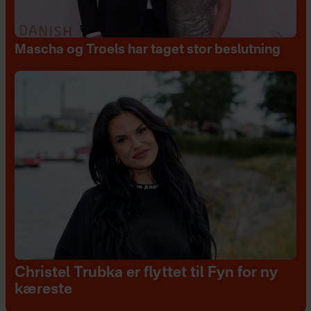
Mascha og Troels har taget stor beslutning
Christel Trubka er flyttet til Fyn for ny
kæreste