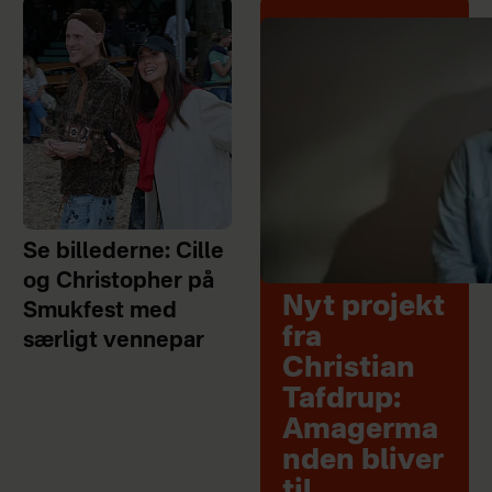
Se billederne: Cille
og Christopher på
Nyt projekt
Smukfest med
fra
særligt vennepar
Christian
Tafdrup:
Amagerma
nden bliver