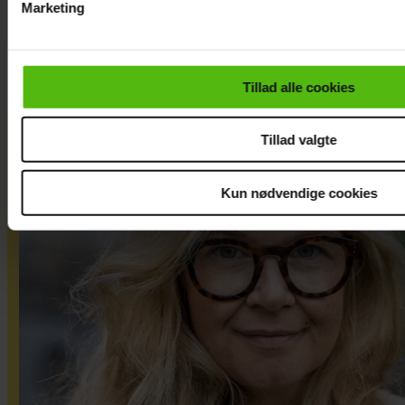
Marketing
Du kan til enhver tid trække dit samtykke tilbage via linket i 
læse mere om vores brug af cookies, samarbejdspartnere og
personoplysninger i forbindelse hermed i både
Tillad alle cookies
vores
privatlivspolitik
og
cookiepolitik
.
Tillad valgte
Kun nødvendige cookies