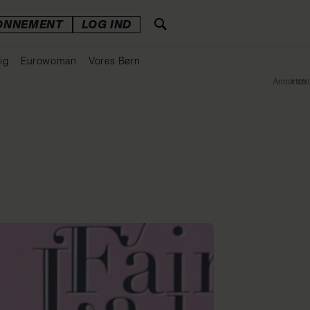
ONNEMENT
LOG IND
ig
Eurowoman
Vores Børn
Annonce