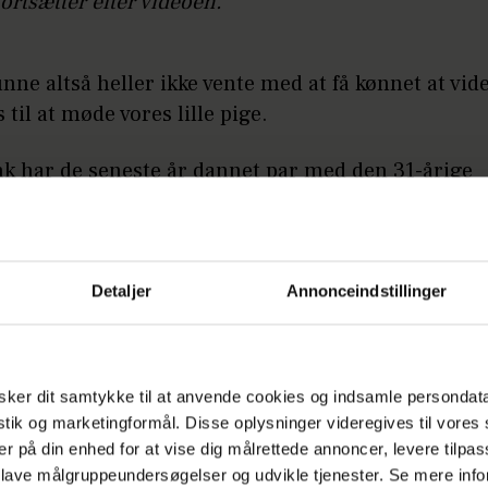
fortsætter efter videoen.
unne altså heller ikke vente med at få kønnet at vide
 til at møde vores lille pige.
nk har de seneste år dannet par med den 31-årige
iller Luka Dumić, som hun altså venter sin datte
øde opslag herunder.
Detaljer
Annonceindstillinger
LÆS OGSÅ
Anton Prescott i voldsomt smertehelv
festival: "Jeg græd"
ker dit samtykke til at anvende cookies og indsamle persondat
istik og marketingformål. Disse oplysninger videregives til vore
er på din enhed for at vise dig målrettede annoncer, levere tilpas
 lave målgruppeundersøgelser og udvikle tjenester. Se mere inf