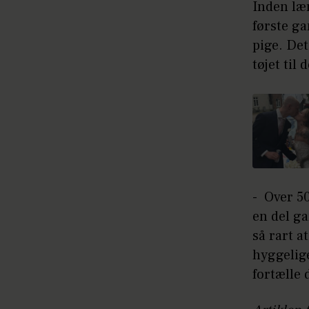
Inden læ
første ga
pige. Det
tøjet til 
- Over 5
en del ga
så rart a
hyggelige
fortælle 