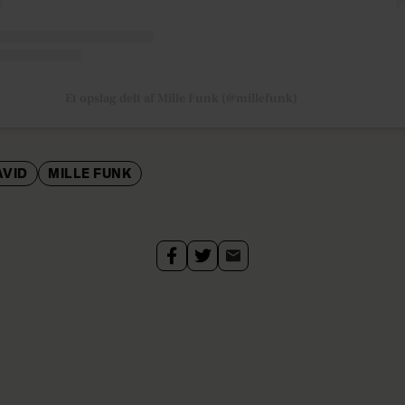
Et opslag delt af Mille Funk (@millefunk)
AVID
MILLE FUNK