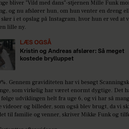
nge bliver "Vild med dans"-stjernen Mille Funk mo
ng, og nu afslører hun, om hun venter en dreng el
 sker i et opslag på Instagram, hvor hun er ved at 
den lille ny.
LÆS OGSÅ
Kristin og Andreas afslører: Så meget
kostede brylluppet
0%. Gennem graviditeten har vi besøgt Scanningsk
nge, som virkelig har været enormt dygtige. Det h
t følge udviklingen helt fra uge 6, og vi har så man
 videoer og billeder, som også blev brugt, da vi sk
det til familie og venner, skriver Mikke Funk og tilf