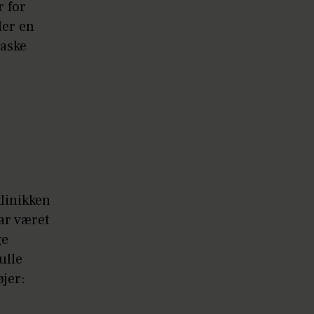
r for
ler en
vaske
linikken
ar været
ge
ulle
øjer: