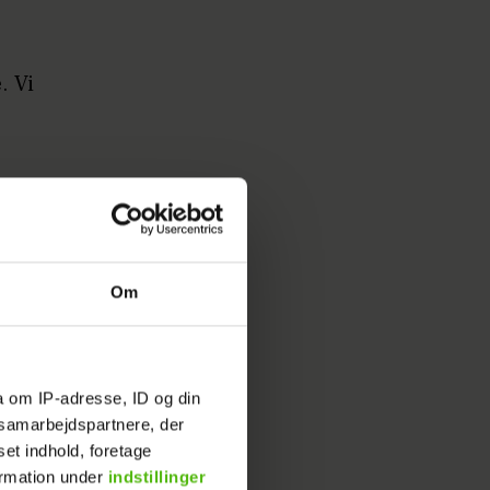
. Vi
r med.
Om
ede på
a om IP-adresse, ID og din
s samarbejdspartnere, der
set indhold, foretage
ormation under
indstillinger