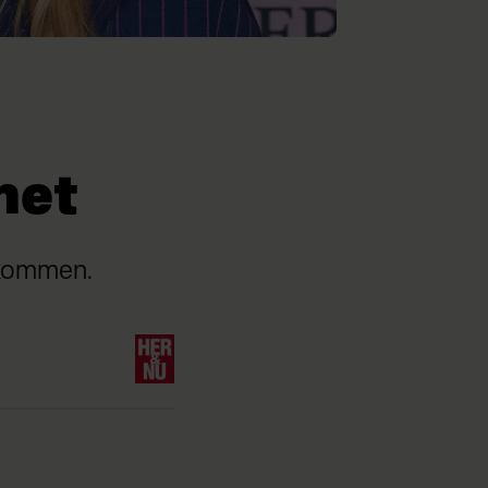
net
elkommen.