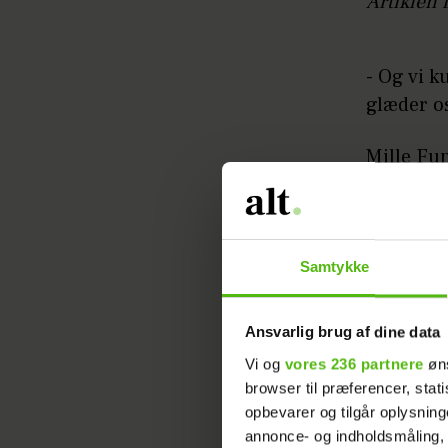
Artiklen 
- Og vi k
glæder os
Mille Fu
fodboldsp
Se det s
Samtykke
Ansvarlig brug af dine data
Vi og
vores 236 partnere
øns
browser til præferencer, stat
opbevarer og tilgår oplysning
annonce- og indholdsmåling,