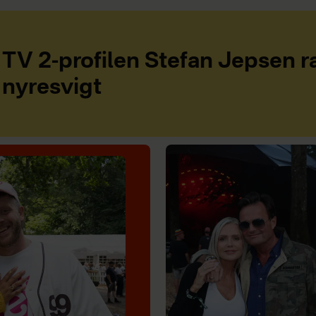
TV 2-profilen Stefan Jepsen r
nyresvigt