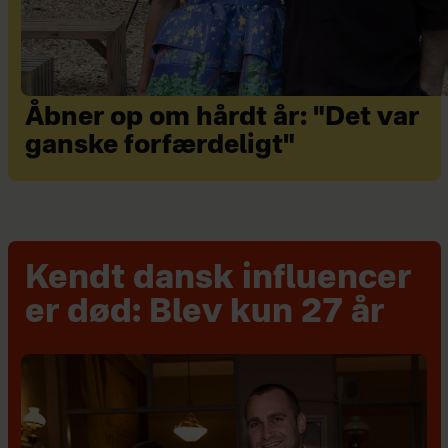
Åbner op om hårdt år: "Det var
ganske forfærdeligt"
Kendt dansk influencer
er død: Blev kun 27 år