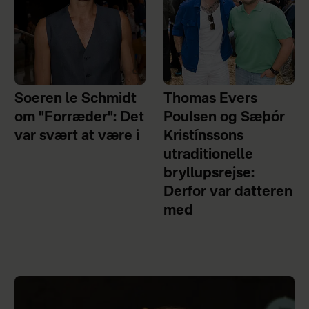
Soeren le Schmidt
Thomas Evers
om "Forræder": Det
Poulsen og Sæþór
var svært at være i
Kristínssons
utraditionelle
bryllupsrejse:
Derfor var datteren
med