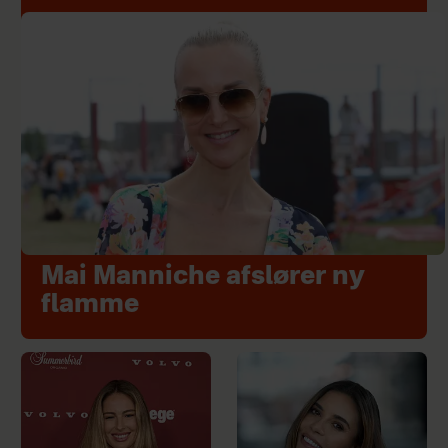
Mai Manniche afslører ny
flamme