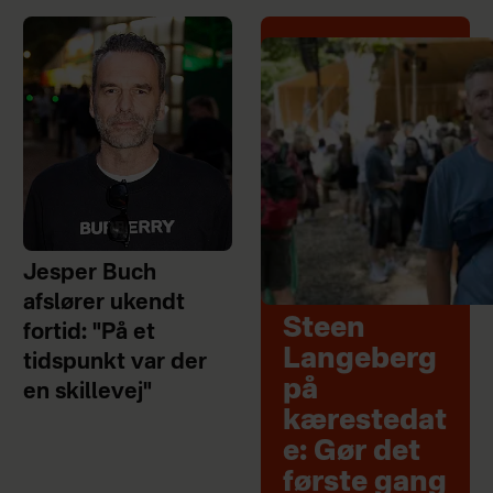
Jesper Buch
afslører ukendt
Steen
fortid: "På et
Langeberg
tidspunkt var der
på
en skillevej"
kærestedat
e: Gør det
første gang