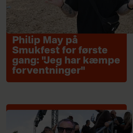
Philip May på
Smukfest for første
gang: "Jeg har kæmpe
forventninger"