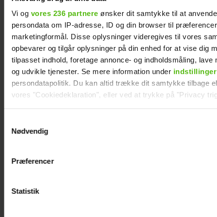
Vi og
vores 236 partnere
ønsker dit samtykke til at anvend
persondata om IP-adresse, ID og din browser til præferencer, 
marketingformål. Disse oplysninger videregives til vores sa
Alexanndra Christensen afslører
opbevarer og tilgår oplysninger på din enhed for at vise dig 
familieforøgelse
tilpasset indhold, foretage annonce- og indholdsmåling, lav
og udvikle tjenester. Se mere information under
indstillinger
persondatapolitik. Du kan altid trække dit samtykke tilbage ell
vores "Cookiedeklaration", eller ved at trykke på "Privacy trig
Dine valg anvendes på hele websitet.
Samtykkevalg
Nødvendig
Vi ønsker dit samtykke til at indsamle og bruge data for at k
relevant journalistisk indhold til dig.
Præferencer
Vi anvender egne cookies og cookies fra tredjeparter til at a
vores hjemmeside. Vi indsamler data om IP, ID og din browser 
generere statistik og huske dine præferencer samt til brug fo
Statistik
optimere vores reklametiltag på sociale medier og til at vise d
Sarah Grünewald om nyt TV 2-program: Vi
med sociale medier.