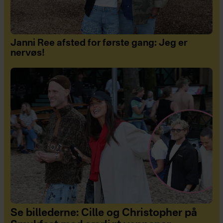
Janni Ree afsted for første gang: Jeg er
nervøs!
Se billederne: Cille og Christopher på