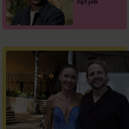
nyt job