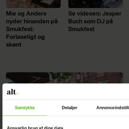
Mie og Anders
Se videoen: Jesper
nyder hinanden på
Buch som DJ på
Smukfest:
Smukfest
Forløseligt og
skønt
Samtykke
Detaljer
Annonceindstill
Ansvarlig brug af dine data