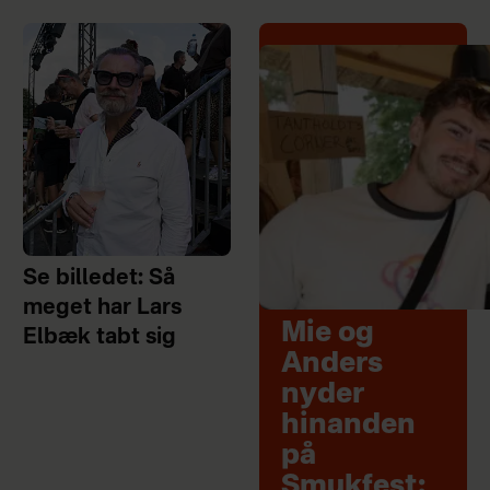
Se billedet: Så
meget har Lars
Mie og
Elbæk tabt sig
Anders
nyder
hinanden
på
Smukfest: