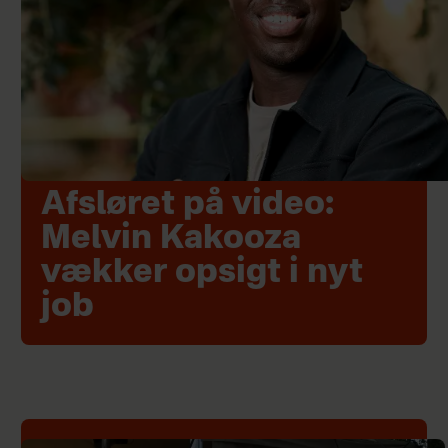
Afsløret på video:
Melvin Kakooza
vækker opsigt i nyt
job