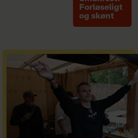
Forløseligt
og skønt