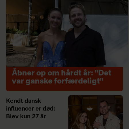
Åbner op om hårdt år: "Det
var ganske forfærdeligt"
Kendt dansk
influencer er død:
Blev kun 27 år