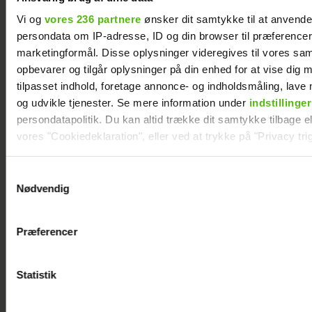
Vi og
vores 236 partnere
ønsker dit samtykke til at anvend
persondata om IP-adresse, ID og din browser til præferencer, 
marketingformål. Disse oplysninger videregives til vores sa
opbevarer og tilgår oplysninger på din enhed for at vise dig 
tilpasset indhold, foretage annonce- og indholdsmåling, lav
og udvikle tjenester. Se mere information under
indstillinger
TV 2-profilen Stefan Jepsen ramt af
persondatapolitik. Du kan altid trække dit samtykke tilbage ell
nyresvigt
vores "Cookiedeklaration", eller ved at trykke på "Privacy trig
Dine valg anvendes på hele websitet.
Samtykkevalg
Nødvendig
Vi ønsker dit samtykke til at indsamle og bruge data for at k
relevant journalistisk indhold til dig.
Præferencer
Vi anvender egne cookies og cookies fra tredjeparter til at a
vores hjemmeside. Vi indsamler data om IP, ID og din browser 
generere statistik og huske dine præferencer samt til brug fo
Statistik
optimere vores reklametiltag på sociale medier og til at vise d
med sociale medier.