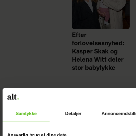
Efter
forlovelsesnyhed:
Kasper Skak og
Helena Witt deler
stor babylykke
Samtykke
Detaljer
Annonceindstill
Ansvarlig brug af dine data