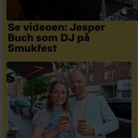
Se videoen: Jesper
Buch som DJ på
Smukfest