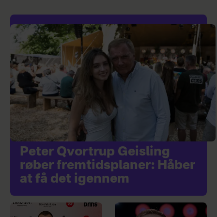
Peter Qvortrup Geisling
røber fremtidsplaner: Håber
at få det igennem