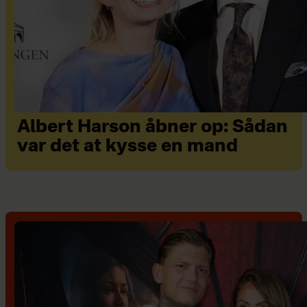
Albert Harson åbner op: Sådan
var det at kysse en mand