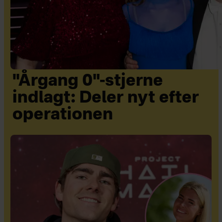
"Årgang 0"-stjerne
indlagt: Deler nyt efter
operationen