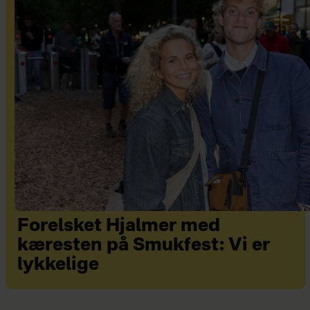
Forelsket Hjalmer med
kæresten på Smukfest: Vi er
lykkelige