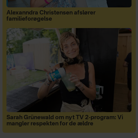
Alexanndra Christensen afslører
familieforøgelse
Sarah Grünewald om nyt TV 2-program: Vi
mangler respekten for de ældre