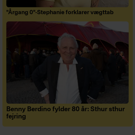
"Årgang 0"-Stephanie forklarer vægttab
Benny Berdino fylder 80 år: Sthur sthur
fejring