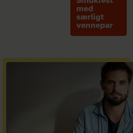
Smukfest
med
særligt
vennepar