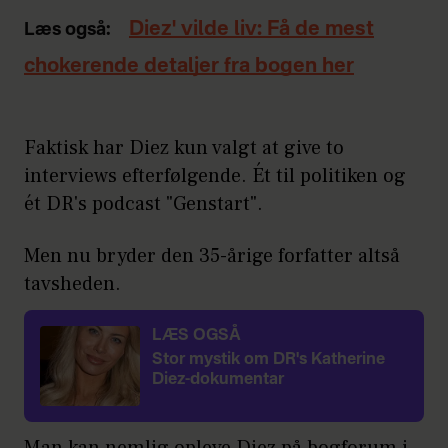
Diez' vilde liv: Få de mest
Læs også:
chokerende detaljer fra bogen her
Faktisk har Diez kun valgt at give to
interviews efterfølgende. Ét til politiken og
ét DR's podcast "Genstart".
Men nu bryder den 35-årige forfatter altså
tavsheden.
LÆS OGSÅ
Stor mystik om DR's Katherine
Diez-dokumentar
Man kan nemlig opleve Diez på bogforum i