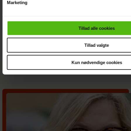
Marketing
Du kan til enhver tid trække dit samtykke tilbage via linket i 
læse mere om vores brug af cookies, samarbejdspartnere og
personoplysninger i forbindelse hermed i både
Tillad alle cookies
vores
privatlivspolitik
og
cookiepolitik
.
Nikolaj Lie Kaas rørt og
Tillad valgte
taknemmelig: "Det betyder
noget helt særligt"
Kun nødvendige cookies