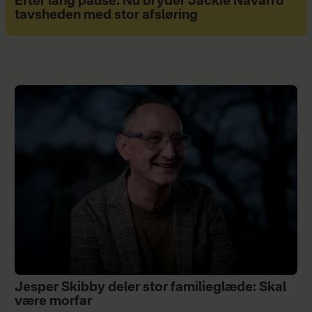
Efter lang pause: Nu bryder Jackie Navarro
tavsheden med stor afsløring
Jesper Skibby deler stor familieglæde: Skal
være morfar