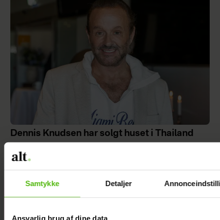
Dennis Knudsen har solgt huset i Thailand
Samtykke
Detaljer
Annonceindstill
"Årgang 20"-par
har taget svær
beslutning
Ansvarlig brug af dine data