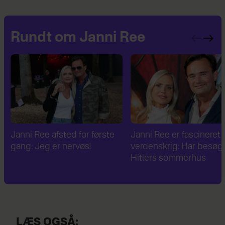
Rundt om Janni Ree
Janni Ree er fascineret af 2.
Janni Ree bryder
verdenskrig: Har besøgt
tavsheden: "Det er
Hitlers sommerhus
fuldstændig absurd"
LÆS OGSÅ: