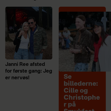
Janni Ree afsted
for første gang: Jeg
Se
er nervøs!
billederne:
Cille og
Christophe
r på