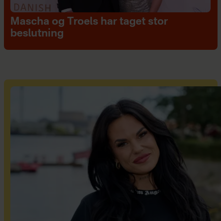
Mascha og Troels har taget stor
beslutning