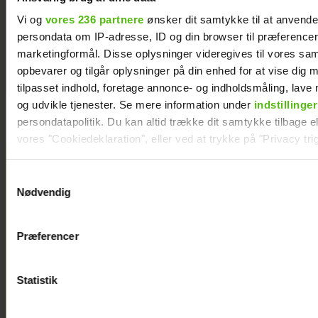
Vi og
vores 236 partnere
ønsker dit samtykke til at anvend
persondata om IP-adresse, ID og din browser til præferencer, 
marketingformål. Disse oplysninger videregives til vores sa
opbevarer og tilgår oplysninger på din enhed for at vise dig 
tilpasset indhold, foretage annonce- og indholdsmåling, lav
og udvikle tjenester. Se mere information under
indstillinger
persondatapolitik. Du kan altid trække dit samtykke tilbage ell
vores "Cookiedeklaration", eller ved at trykke på "Privacy trig
Dine valg anvendes på hele websitet.
Samtykkevalg
Nødvendig
Vi ønsker dit samtykke til at indsamle og bruge data for at k
relevant journalistisk indhold til dig.
Præferencer
Vi anvender egne cookies og cookies fra tredjeparter til at a
vores hjemmeside. Vi indsamler data om IP, ID og din browser 
generere statistik og huske dine præferencer samt til brug fo
Statistik
optimere vores reklametiltag på sociale medier og til at vise d
med sociale medier.