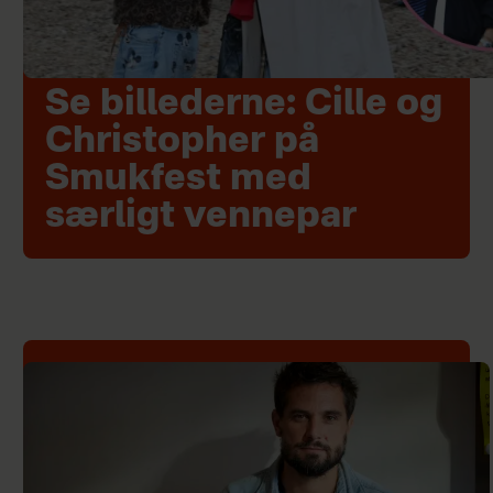
Se billederne: Cille og
Christopher på
Smukfest med
særligt vennepar