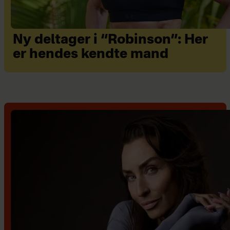
Ny deltager i “Robinson”: Her
er hendes kendte mand