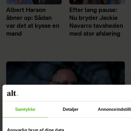
Albert Harson
Efter lang pause:
åbner op: Sådan
Nu bryder Jackie
var det at kysse en
Navarro tavsheden
mand
med stor afsløring
Samtykke
Detaljer
Annonceindstill
Ansvarlig brug af dine data