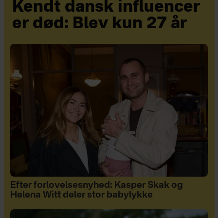
Kendt dansk influencer
er død: Blev kun 27 år
Efter forlovelsesnyhed: Kasper Skak og
Helena Witt deler stor babylykke