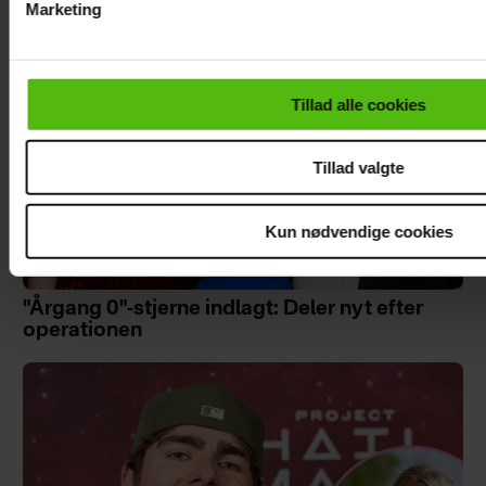
Marketing
Du kan til enhver tid trække dit samtykke tilbage via linket i 
læse mere om vores brug af cookies, samarbejdspartnere og
personoplysninger i forbindelse hermed i både
Tillad alle cookies
vores
privatlivspolitik
og
cookiepolitik
.
Tillad valgte
Kun nødvendige cookies
"Årgang 0"-stjerne indlagt: Deler nyt efter
operationen