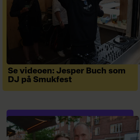
Se videoen: Jesper Buch som
DJ på Smukfest