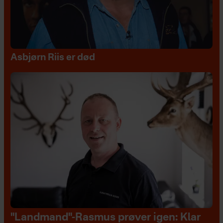
Asbjørn Riis er død
"Landmand"-Rasmus prøver igen: Klar