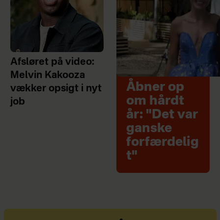
Afsløret på video:
Melvin Kakooza
Åbner op
vækker opsigt i nyt
om hårdt
job
år: "Det var
ganske
forfærdelig
t"