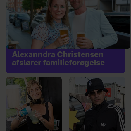
Alexanndra Christensen
afslører familieforøgelse