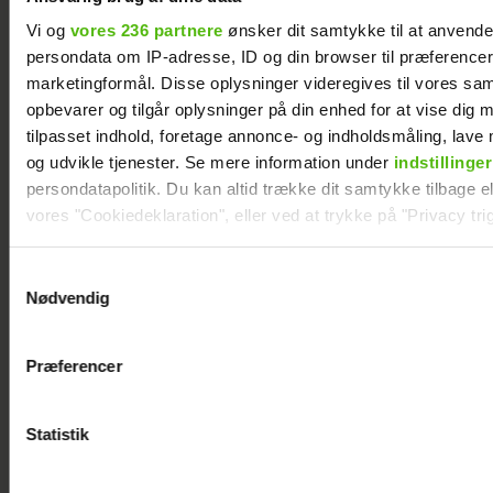
Vi og
vores 236 partnere
ønsker dit samtykke til at anvend
persondata om IP-adresse, ID og din browser til præferencer, 
Jesper Skibby deler stor familieglæde: Skal
være morfar
marketingformål. Disse oplysninger videregives til vores sa
opbevarer og tilgår oplysninger på din enhed for at vise dig 
tilpasset indhold, foretage annonce- og indholdsmåling, lav
og udvikle tjenester. Se mere information under
indstillinger
persondatapolitik. Du kan altid trække dit samtykke tilbage ell
vores "Cookiedeklaration", eller ved at trykke på "Privacy trig
Dine valg anvendes på hele websitet.
Samtykkevalg
Nødvendig
Vi ønsker dit samtykke til at indsamle og bruge data for at k
relevant journalistisk indhold til dig.
Præferencer
Vi anvender egne cookies og cookies fra tredjeparter til at a
vores hjemmeside. Vi indsamler data om IP, ID og din browser 
generere statistik og huske dine præferencer samt til brug fo
Szhirley fortæller om skelsættende
Statistik
optimere vores reklametiltag på sociale medier og til at vise d
oplevelse: Blev splittet fra sin far
med sociale medier.