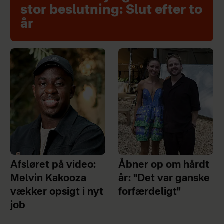
stor beslutning: Slut efter to
år
Afsløret på video:
Åbner op om hårdt
Melvin Kakooza
år: "Det var ganske
vækker opsigt i nyt
forfærdeligt"
job