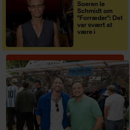
Soeren le
Schmidt om
"Forræder": Det
var svært at
være i