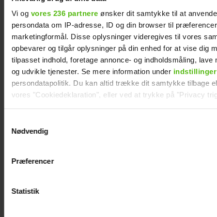
Vi og
vores 236 partnere
ønsker dit samtykke til at anvend
persondata om IP-adresse, ID og din browser til præferencer, 
marketingformål. Disse oplysninger videregives til vores sa
Alexanndra Christensen afslører
opbevarer og tilgår oplysninger på din enhed for at vise dig 
familieforøgelse
tilpasset indhold, foretage annonce- og indholdsmåling, lav
og udvikle tjenester. Se mere information under
indstillinger
persondatapolitik. Du kan altid trække dit samtykke tilbage ell
vores "Cookiedeklaration", eller ved at trykke på "Privacy trig
Dine valg anvendes på hele websitet.
Samtykkevalg
Nødvendig
Vi ønsker dit samtykke til at indsamle og bruge data for at k
relevant journalistisk indhold til dig.
Præferencer
Vi anvender egne cookies og cookies fra tredjeparter til at a
vores hjemmeside. Vi indsamler data om IP, ID og din browser 
generere statistik og huske dine præferencer samt til brug fo
Statistik
optimere vores reklametiltag på sociale medier og til at vise d
Sarah Grünewald om nyt TV 2-program: Vi
med sociale medier.
mangler respekten for de ældre