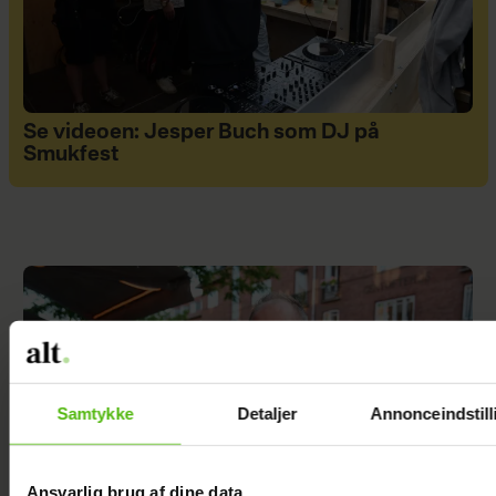
Se videoen: Jesper Buch som DJ på
Smukfest
Samtykke
Detaljer
Annonceindstill
Ansvarlig brug af dine data