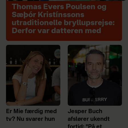
Thomas Evers Poulsen og
Sæþór Kristínssons
utraditionelle bryllupsrejse:
Derfor var datteren med
Er Mie færdig med
Jesper Buch
tv? Nu svarer hun
afslører ukendt
fortid: "På et