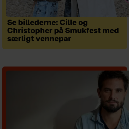
Se billederne: Cille og
Christopher på Smukfest med
særligt vennepar