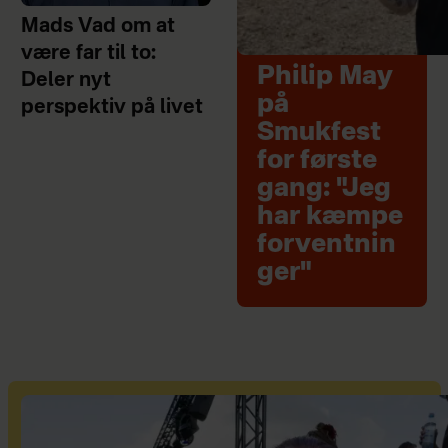
Mads Vad om at
være far til to:
Philip May
Deler nyt
på
perspektiv på livet
Smukfest
for første
gang: "Jeg
har kæmpe
forventnin
ger"