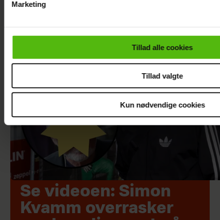
Marketing
Du kan til enhver tid trække dit samtykke tilbage via linket i 
læse mere om vores brug af cookies, samarbejdspartnere og
personoplysninger i forbindelse hermed i både
Tillad alle cookies
vores
privatlivspolitik
og
cookiepolitik
.
Tillad valgte
Kun nødvendige cookies
Se videoen: Simon
Kvamm overrasker