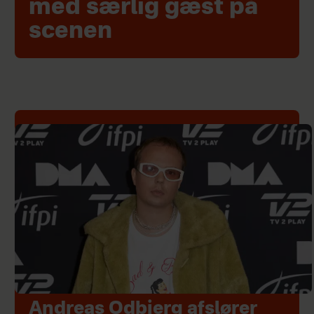
med særlig gæst på
scenen
Andreas Odbjerg afslører