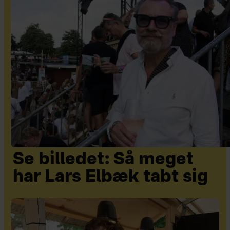
Se billedet: Så meget
har Lars Elbæk tabt sig