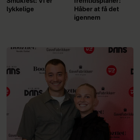
Smukfest: Vi er
fremtidsplaner:
lykkelige
Håber at få det
igennem