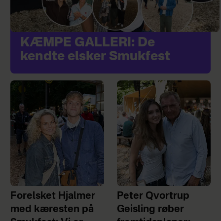
KÆMPE GALLERI: De
kendte elsker Smukfest
Forelsket Hjalmer
Peter Qvortrup
med kæresten på
Geisling røber