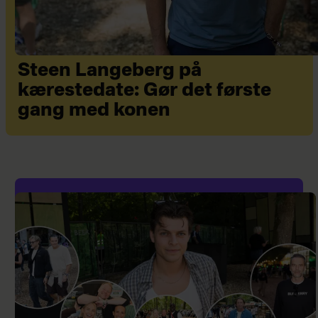
Steen Langeberg på
kærestedate: Gør det første
gang med konen