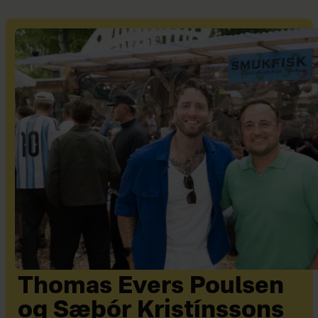
Thomas Evers Poulsen
og Sæþór Kristínssons