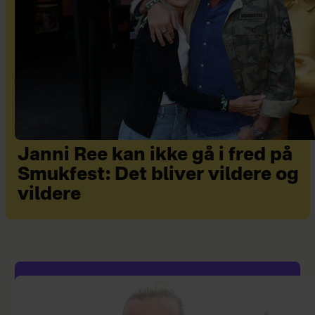
Janni Ree kan ikke gå i fred på
Smukfest: Det bliver vildere og
vildere