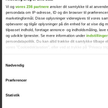
Vi og
vores 236 partnere
ønsker dit samtykke til at anvend
persondata om IP-adresse, ID og din browser til præferencer, 
Efter brud: Sofie
Mads Vad om at
marketingformål. Disse oplysninger videregives til vores sa
Martinusen og
være far til to:
opbevarer og tilgår oplysninger på din enhed for at vise dig 
Daniel Lazrak har
Deler nyt
tilpasset indhold, foretage annonce- og indholdsmåling, lav
datet i skjul
perspektiv på livet
og udvikle tjenester. Se mere information under
indstillinger
persondatapolitik. Du kan altid trække dit samtykke tilbage ell
vores "Cookiedeklaration", eller ved at trykke på "Privacy trig
Dine valg anvendes på hele websitet.
Samtykkevalg
Nødvendig
Vi ønsker dit samtykke til at indsamle og bruge data for at k
relevant journalistisk indhold til dig.
Præferencer
Vi anvender egne cookies og cookies fra tredjeparter til at a
vores hjemmeside. Vi indsamler data om IP, ID og din browser 
generere statistik og huske dine præferencer samt til brug fo
Statistik
optimere vores reklametiltag på sociale medier og til at vise d
med sociale medier.