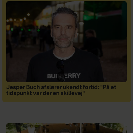
Jesper Buch afslører ukendt fortid: "På et
tidspunkt var der en skillevej"