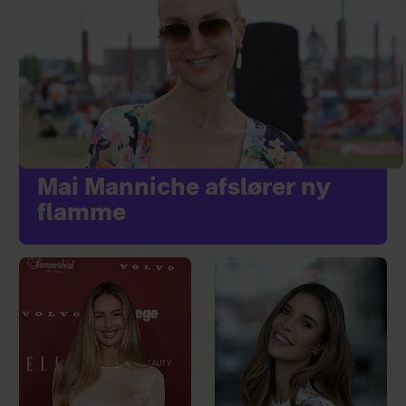
Mai Manniche afslører ny
flamme