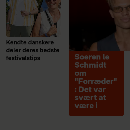
Kendte danskere
deler deres bedste
Soeren le
festivalstips
Schmidt
om
"Forræder"
: Det var
svært at
være i