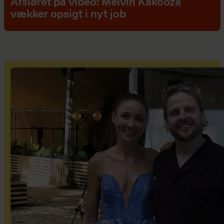
Afsløret på video: Melvin Kakooza
vækker opsigt i nyt job