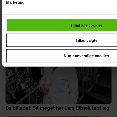
Marketing
Du kan til enhver tid trække dit samtykke tilbage via linket i 
læse mere om vores brug af cookies, samarbejdspartnere og
Philip May på Smukfest for første gang: "Jeg
personoplysninger i forbindelse hermed i både
har kæmpe forventninger"
Tillad alle cookies
vores
privatlivspolitik
og
cookiepolitik
.
Tillad valgte
Kun nødvendige cookies
Se billedet: Så meget har Lars Elbæk tabt sig