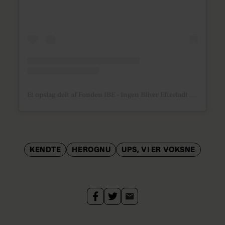
Et opslag delt af Fonden IBE - Ingen Bliver Efterladt (@fonden_ibe)
KENDTE
HEROGNU
UPS, VI ER VOKSNE