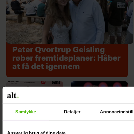
Peter Qvortrup Geisling
røber fremtidsplaner: Håber
at få det igennem
Samtykke
Detaljer
Annonceindstill
Ansvarlig brug af dine data