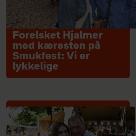
Forelsket Hjalmer
med kæresten på
Smukfest: Vi er
lykkelige