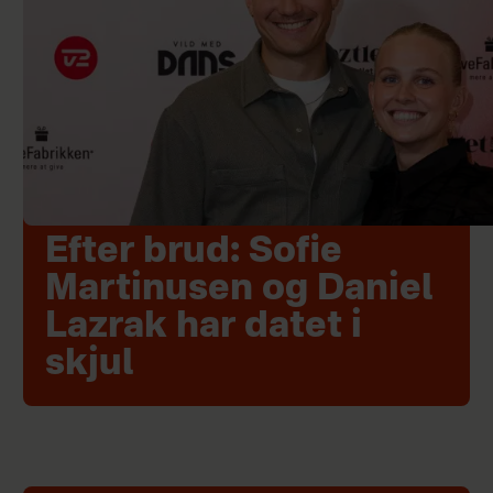
Efter brud: Sofie
Martinusen og Daniel
Lazrak har datet i
skjul