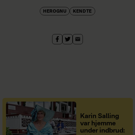
HEROGNU
KENDTE
Karin Salling
var hjemme
under indbrud: