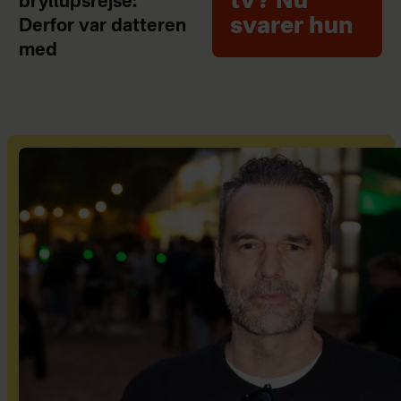
tv? Nu
bryllupsrejse:
svarer hun
Derfor var datteren
med