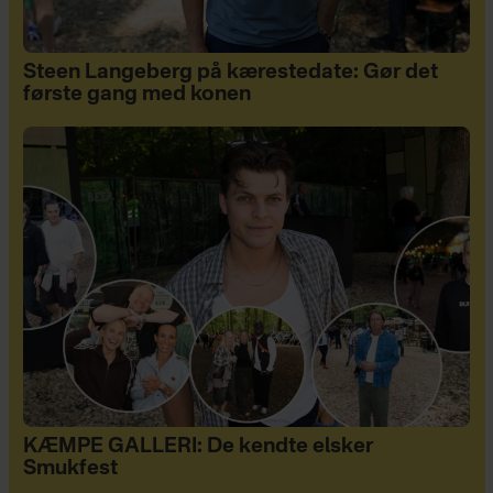
Steen Langeberg på kærestedate: Gør det
første gang med konen
KÆMPE GALLERI: De kendte elsker
Smukfest