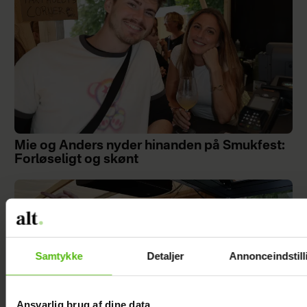
Mie og Anders nyder hinanden på Smukfest:
Forløseligt og skønt
Samtykke
Detaljer
Annonceindstill
Ansvarlig brug af dine data