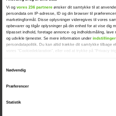
Vi og
vores 236 partnere
ønsker dit samtykke til at anvend
persondata om IP-adresse, ID og din browser til præferencer, 
marketingformål. Disse oplysninger videregives til vores sa
opbevarer og tilgår oplysninger på din enhed for at vise dig 
Se videoen: Jesper Buch som DJ på
tilpasset indhold, foretage annonce- og indholdsmåling, lav
Smukfest
og udvikle tjenester. Se mere information under
indstillinger
persondatapolitik. Du kan altid trække dit samtykke tilbage ell
vores "Cookiedeklaration", eller ved at trykke på "Privacy trig
Dine valg anvendes på hele websitet.
Samtykkevalg
Nødvendig
Vi ønsker dit samtykke til at indsamle og bruge data for at k
relevant journalistisk indhold til dig.
Præferencer
Vi anvender egne cookies og cookies fra tredjeparter til at a
vores hjemmeside. Vi indsamler data om IP, ID og din browser 
generere statistik og huske dine præferencer samt til brug fo
Statistik
optimere vores reklametiltag på sociale medier og til at vise d
med sociale medier.
Alexanndra Christensen afslører