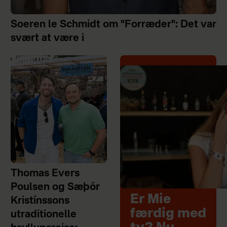
Soeren le Schmidt om "Forræder": Det var
svært at være i
Thomas Evers
Poulsen og Sæþór
Er Mie
Kristínssons
færdig med
utraditionelle