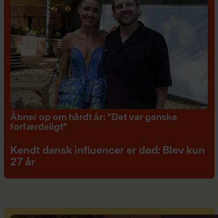
Åbner op om hårdt år: "Det var ganske
forfærdeligt"
Kendt dansk influencer er død: Blev kun
27 år