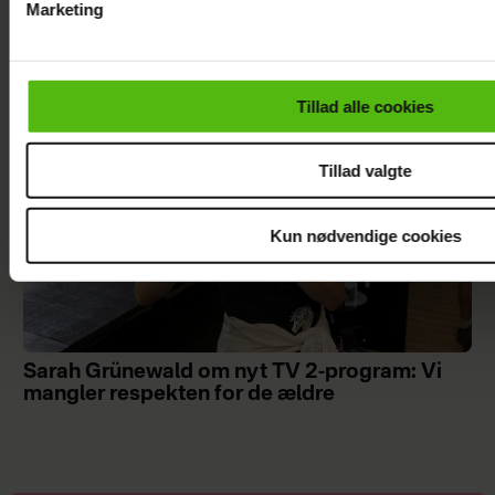
Marketing
familieforøgelse
Du kan til enhver tid trække dit samtykke tilbage via linket i 
læse mere om vores brug af cookies, samarbejdspartnere og
personoplysninger i forbindelse hermed i både
Tillad alle cookies
vores
privatlivspolitik
og
cookiepolitik
.
Tillad valgte
Kun nødvendige cookies
Sarah Grünewald om nyt TV 2-program: Vi
mangler respekten for de ældre