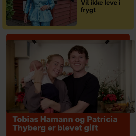
Vil ikke leve i
frygt
Tobias Hamann og Patricia
Thyberg er blevet gift