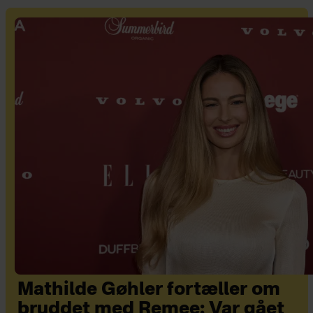
Mathilde Gøhler fortæller om
bruddet med Remee: Var gået