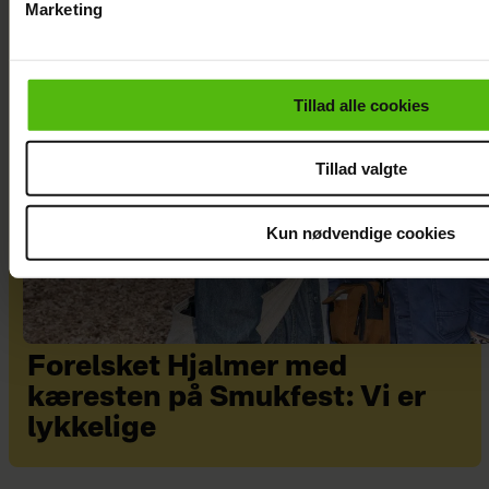
Marketing
Du kan til enhver tid trække dit samtykke tilbage via linket i 
læse mere om vores brug af cookies, samarbejdspartnere og
personoplysninger i forbindelse hermed i både
Tillad alle cookies
vores
privatlivspolitik
og
cookiepolitik
.
Tillad valgte
Kun nødvendige cookies
Forelsket Hjalmer med
kæresten på Smukfest: Vi er
lykkelige