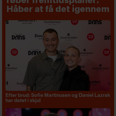
røber fremtidsplaner:
Håber at få det igennem
Efter brud: Sofie Martinusen og Daniel Lazrak
har datet i skjul