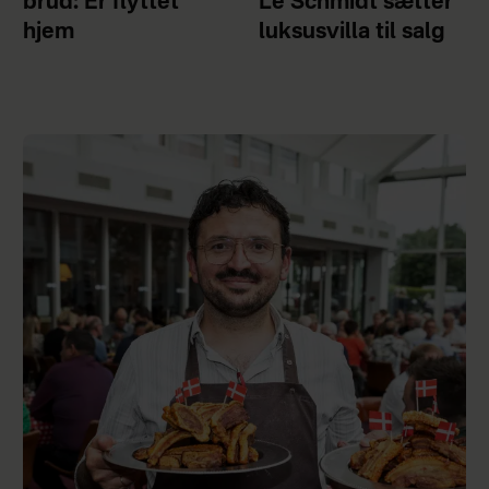
brud: Er flyttet
Le Schmidt sætter
hjem
luksusvilla til salg