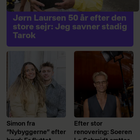
Jørn Laursen 50 år efter den
store sejr: Jeg savner stadig
Tarok
Simon fra
Efter stor
“Nybyggerne” efter
renovering: Soeren