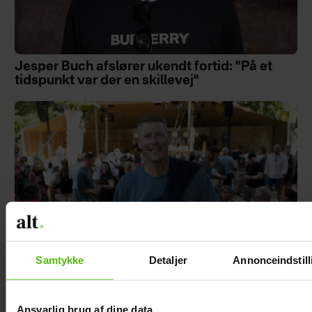
Jesper Buch afslører ukendt fortid: "På et
tidspunkt var der en skillevej"
Samtykke
Detaljer
Annonceindstill
Steen Langeberg på kærestedate: Gør det
Ansvarlig brug af dine data