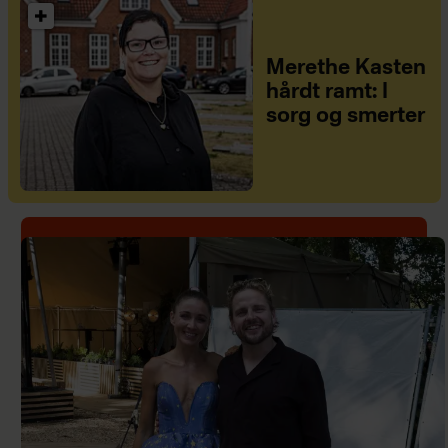
Merethe Kasten
hårdt ramt: I
sorg og smerter