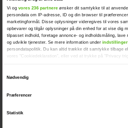
første gang med konen
Vi og
vores 236 partnere
ønsker dit samtykke til at anvend
persondata om IP-adresse, ID og din browser til præferencer, 
marketingformål. Disse oplysninger videregives til vores sa
opbevarer og tilgår oplysninger på din enhed for at vise dig 
tilpasset indhold, foretage annonce- og indholdsmåling, lav
KÆMPE
og udvikle tjenester. Se mere information under
indstillinger
GALLERI: De
persondatapolitik. Du kan altid trække dit samtykke tilbage ell
kendte elsker
vores "Cookiedeklaration", eller ved at trykke på "Privacy trig
Smukfest
Dine valg anvendes på hele websitet.
Samtykkevalg
Nødvendig
Vi ønsker dit samtykke til at indsamle og bruge data for at k
relevant journalistisk indhold til dig.
Præferencer
Vi anvender egne cookies og cookies fra tredjeparter til at a
vores hjemmeside. Vi indsamler data om IP, ID og din browser 
generere statistik og huske dine præferencer samt til brug fo
Statistik
optimere vores reklametiltag på sociale medier og til at vise d
med sociale medier.