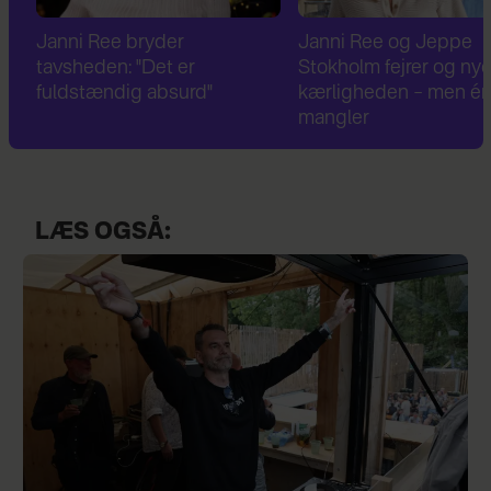
Janni Ree bryder
Janni Ree og Jeppe
tavsheden: "Det er
Stokholm fejrer og nyde
fuldstændig absurd"
kærligheden – men én t
mangler
LÆS OGSÅ: