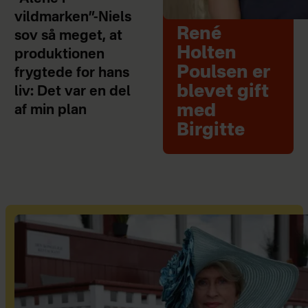
vildmarken”-Niels
René
sov så meget, at
Holten
produktionen
Poulsen er
frygtede for hans
blevet gift
liv: Det var en del
med
af min plan
Birgitte