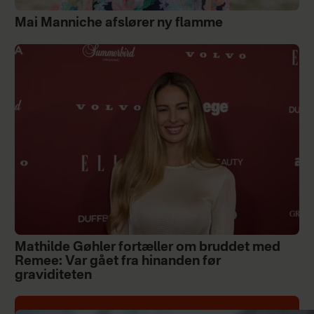
Mai Manniche afslører ny flamme
Mathilde Gøhler fortæller om bruddet med
Remee: Var gået fra hinanden før
graviditeten