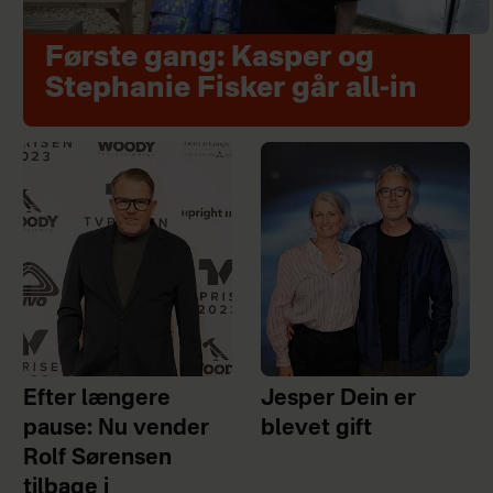
Første gang: Kasper og
Stephanie Fisker går all-in
Efter længere
Jesper Dein er
pause: Nu vender
blevet gift
Rolf Sørensen
tilbage i