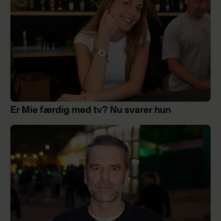
Er Mie færdig med tv? Nu svarer hun