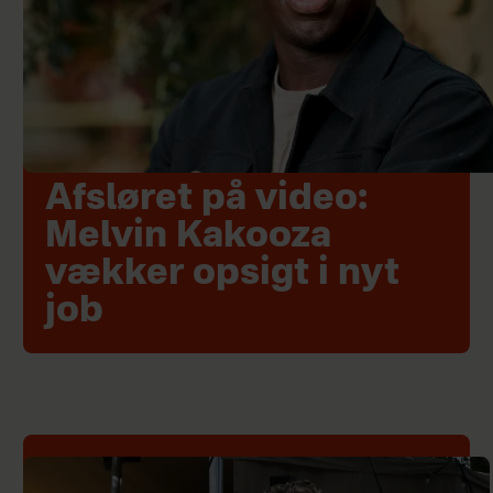
Afsløret på video:
Melvin Kakooza
vækker opsigt i nyt
job