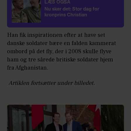
LÆS OGSÅ
Nu sker det: Stor dag for
kronprins Christian
Han fik inspirationen efter at have set
danske soldater bære en falden kammerat
ombord på det fly, der i 2008 skulle flyve
ham og tre sårede britiske soldater hjem
fra Afghanistan.
Artiklen fortsætter under billedet.