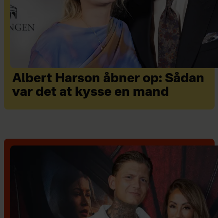
Albert Harson åbner op: Sådan
var det at kysse en mand