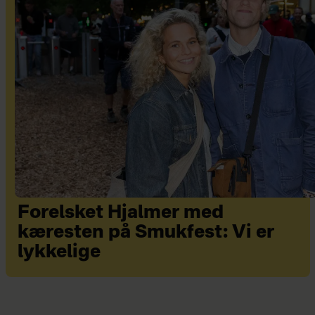
Forelsket Hjalmer med
kæresten på Smukfest: Vi er
lykkelige