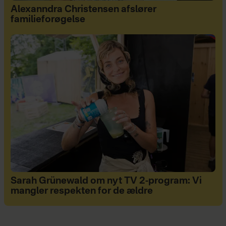
Alexanndra Christensen afslører
familieforøgelse
Sarah Grünewald om nyt TV 2-program: Vi
mangler respekten for de ældre