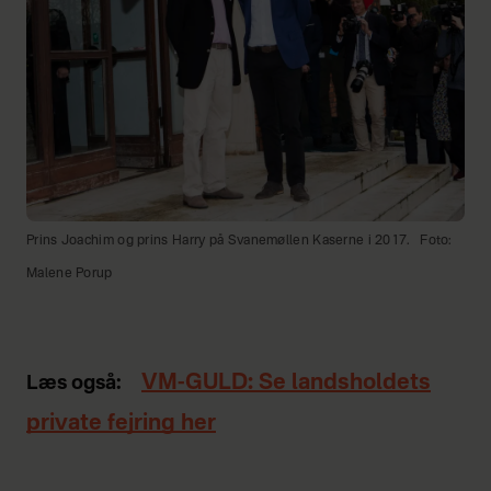
Prins Joachim og prins Harry på Svanemøllen Kaserne i 2017.
Foto:
Malene Porup
VM-GULD: Se landsholdets
Læs også:
private fejring her