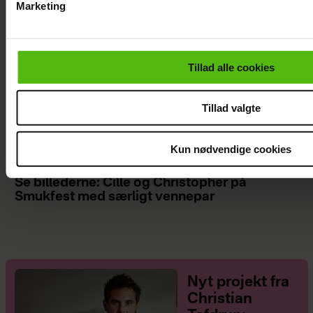
Marketing
Du kan til enhver tid trække dit samtykke tilbage via linket i 
læse mere om vores brug af cookies, samarbejdspartnere og
personoplysninger i forbindelse hermed i både
Tillad alle cookies
vores
privatlivspolitik
og
cookiepolitik
.
Tillad valgte
Kun nødvendige cookies
Se billederne: Cille og Christopher på
Smukfest med særligt vennepar
Nyt projekt fra
Christian