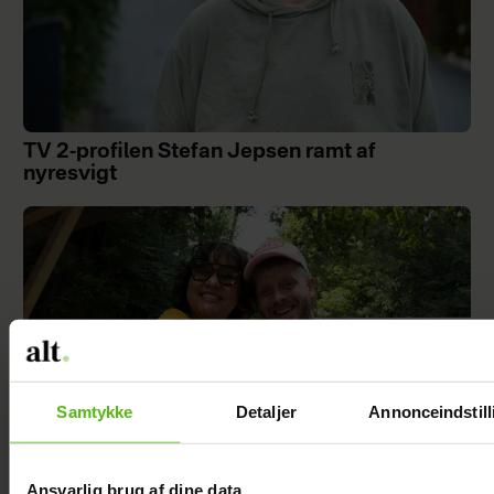
TV 2-profilen Stefan Jepsen ramt af
nyresvigt
Samtykke
Detaljer
Annonceindstill
Ansvarlig brug af dine data