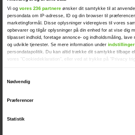
Vi og
vores 236 partnere
ønsker dit samtykke til at anvend
Natasha Brock mødte sin mand på
Skanderborg
persondata om IP-adresse, ID og din browser til præferencer, 
marketingformål. Disse oplysninger videregives til vores sa
opbevarer og tilgår oplysninger på din enhed for at vise dig 
tilpasset indhold, foretage annonce- og indholdsmåling, lav
og udvikle tjenester. Se mere information under
indstillinger
persondatapolitik. Du kan altid trække dit samtykke tilbage ell
vores "Cookiedeklaration", eller ved at trykke på "Privacy trig
Dine valg anvendes på hele websitet.
Samtykkevalg
Nødvendig
Vi ønsker dit samtykke til at indsamle og bruge data for at k
relevant journalistisk indhold til dig.
Præferencer
Vi anvender egne cookies og cookies fra tredjeparter til at a
vores hjemmeside. Vi indsamler data om IP, ID og din browser 
Janni Ree afsted for første gang: Jeg er
generere statistik og huske dine præferencer samt til brug fo
nervøs!
Statistik
optimere vores reklametiltag på sociale medier og til at vise d
med sociale medier.