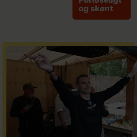
Forløseligt
og skønt