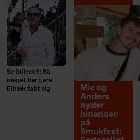
Se billedet: Så
meget har Lars
Mie og
Elbæk tabt sig
Anders
nyder
hinanden
på
Smukfest: