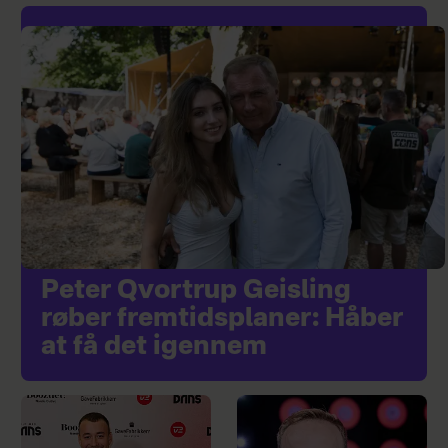
Peter Qvortrup Geisling
røber fremtidsplaner: Håber
at få det igennem