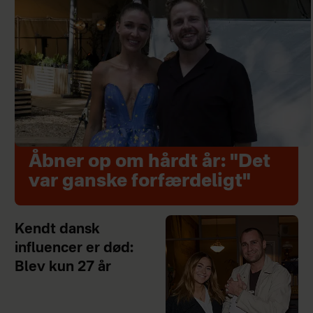
Åbner op om hårdt år: "Det
var ganske forfærdeligt"
Kendt dansk
influencer er død:
Blev kun 27 år