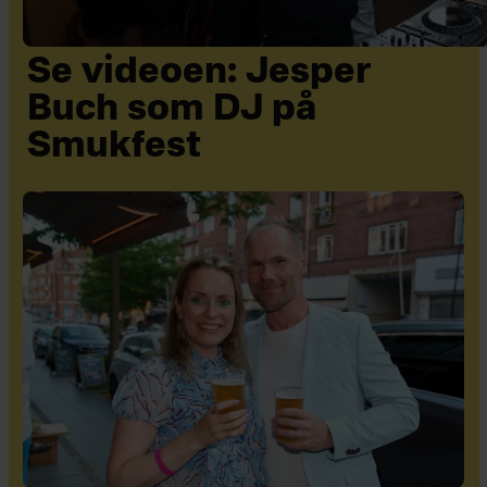
Se videoen: Jesper
Buch som DJ på
Smukfest