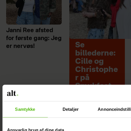
Janni Ree afsted
for første gang: Jeg
Se
er nervøs!
billederne:
Cille og
Christophe
r på
Smukfest
med
særligt
Samtykke
Detaljer
Annonceindstill
vennepar
Ansvarlig brug af dine data