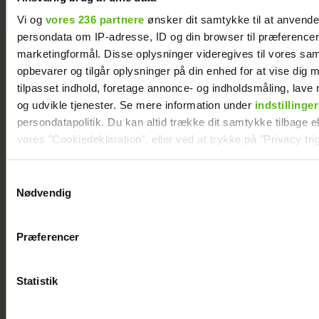
Vi og
vores 236 partnere
ønsker dit samtykke til at anvend
persondata om IP-adresse, ID og din browser til præferencer, 
marketingformål. Disse oplysninger videregives til vores sa
opbevarer og tilgår oplysninger på din enhed for at vise dig 
tilpasset indhold, foretage annonce- og indholdsmåling, lav
og udvikle tjenester. Se mere information under
indstillinger
persondatapolitik. Du kan altid trække dit samtykke tilbage ell
vores "Cookiedeklaration", eller ved at trykke på "Privacy trig
Dine valg anvendes på hele websitet.
Samtykkevalg
Nødvendig
Vi ønsker dit samtykke til at indsamle og bruge data for at k
relevant journalistisk indhold til dig.
Præferencer
Vi anvender egne cookies og cookies fra tredjeparter til at a
vores hjemmeside. Vi indsamler data om IP, ID og din browser 
generere statistik og huske dine præferencer samt til brug fo
Statistik
Nyt projekt fra
optimere vores reklametiltag på sociale medier og til at vise d
med sociale medier.