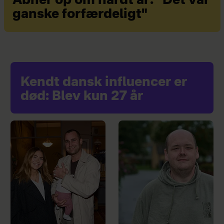
Åbner op om hårdt år: "Det var
ganske forfærdeligt"
Kendt dansk influencer er
død: Blev kun 27 år