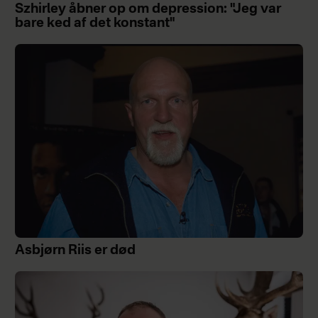
Szhirley åbner op om depression: "Jeg var
bare ked af det konstant"
Asbjørn Riis er død