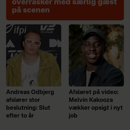
overrasker med særlig gæst
på scenen
Andreas Odbjerg
Afsløret på video:
afslører stor
Melvin Kakooza
beslutning: Slut
vækker opsigt i nyt
efter to år
job