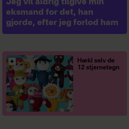
Jeg vil aldrig tilgive min
eksmand for det, han
gjorde, efter jeg forlod ham
Hækl selv de
12 stjernetegn