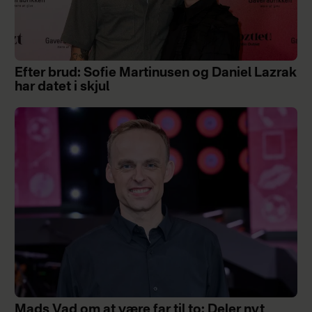
Efter brud: Sofie Martinusen og Daniel Lazrak
har datet i skjul
Mads Vad om at være far til to: Deler nyt