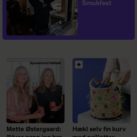
Smukfest
Sponsoreret indhold
Mette Østergaard:
Hækl selv fin kurv