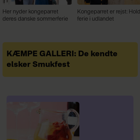
Kongeparret er rejst: Holder
Midt i sommerferien: Kon
ferie i udlandet
Frederik kunne ikke hold
sig væk
KÆMPE GALLERI: De kendte
elsker Smukfest