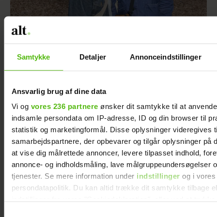
Forelsket Hjalmer med kæresten på
Smukfest: Vi er lykkelige
Samtykke
Detaljer
Annonceindstillinger
Ansvarlig brug af dine data
Vi og
vores 236 partnere
ønsker dit samtykke til at anvend
indsamle persondata om IP-adresse, ID og din browser til pr
statistik og marketingformål. Disse oplysninger videregives t
samarbejdspartnere, der opbevarer og tilgår oplysninger på d
at vise dig målrettede annoncer, levere tilpasset indhold, for
annonce- og indholdsmåling, lave målgruppeundersøgelser o
tjenester. Se mere information under
indstillinger
og i vores
persondatapolitik. Du kan altid trække dit samtykke tilbage e
indstillinger fra vores "Cookiedeklaration", eller ved at trykk
Peter Qvortrup Geisling røber
trigger" ikonet.
Samtykkevalg