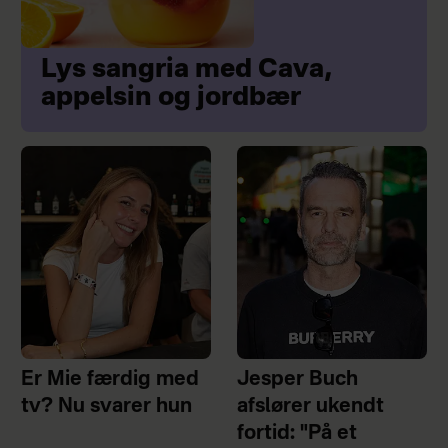
Lys sangria med Cava,
appelsin og jordbær
Er Mie færdig med
Jesper Buch
tv? Nu svarer hun
afslører ukendt
fortid: "På et