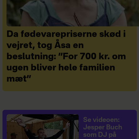
Da fødevarepriserne skød i
vejret, tog Åsa en
beslutning: ”For 700 kr. om
ugen bliver hele familien
mæt”
Se videoen:
Jesper Buch
som DJ på