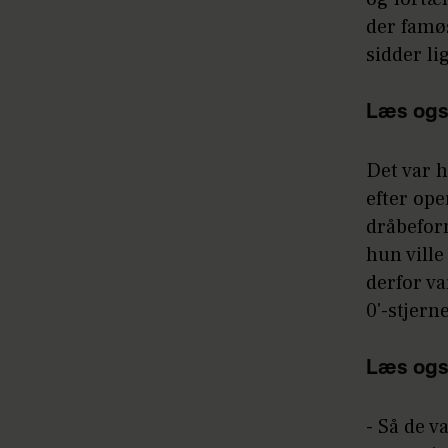
der famøs
sidder li
Læs ogs
Det var h
efter ope
dråbeform
hun ville
derfor va
0'-stjern
Læs ogs
- Så de v