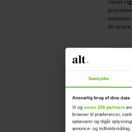
været vi
processe
sammen m
de synes,
Samtykke
Ansvarlig brug af dine data
Læs ogs
Vi og
vores 236 partnere
øns
beskede
browser til præferencer, stat
opbevarer og tilgår oplysning
annonce- og indholdsmåling,
ÅRGANG 0
HERO