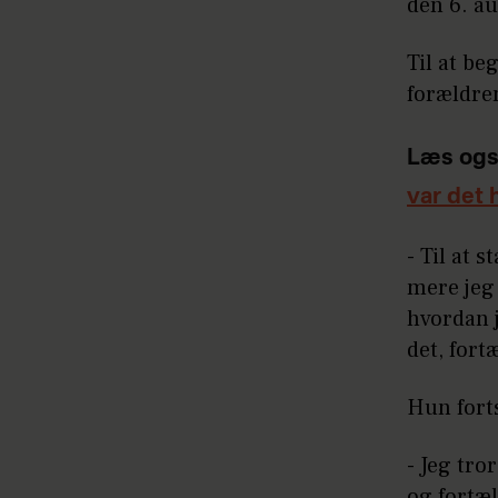
den 6. au
Til at be
forældre
Læs ogs
var det
- Til at 
mere jeg 
hvordan j
det, fort
Hun fort
- Jeg tro
og fortæl