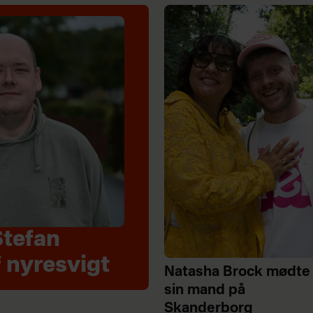
Stefan
 nyresvigt
Natasha Brock mødte
sin mand på
Skanderborg