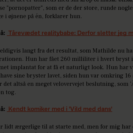
e "pornopatter", som er de der store, runde nogle
ge i øjnene på én, forklarer hun.
å:
Tårevædet realitybabe: Derfor sletter jeg mi
eldigvis langt fra det resultat, som Mathilde nu h
rationen. Hun har fået 260 milliliter i hvert bryst i
et implantat for at få et naturligt look. Hun har vi
 have sine bryster lavet, siden hun var omkring 16 
r det altså en meget velovervejet beslutning, som 
en tog.
å:
Kendt komiker med i 'Vild med dans'
ar lidt ærgerlige til at starte med, men for mig har