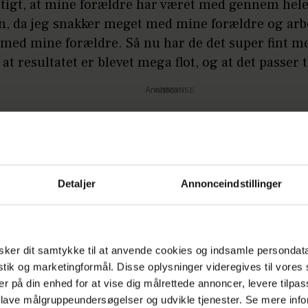
gtigt, at mine forældre har været med gennem hel
n, da jeg snakker meget med mine forældre og arb
ed mine forældre. Så nu har de det super fint me
 at resultatet er blevet mega flot, og at det passer t
Annonce
Detaljer
Annonceindstillinger
å:
'Bachelor'-Stine ked af det: Jeg modtager t
ker dit samtykke til at anvende cookies og indsamle persondat
r
istik og marketingformål. Disse oplysninger videregives til vore
er på din enhed for at vise dig målrettede annoncer, levere tilpas
 lave målgruppeundersøgelser og udvikle tjenester. Se mere inf
GNU
REALITY