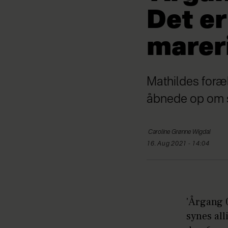
Det e
marer
Mathildes foræl
åbnede op om s
Caroline
Grønne Wigdal
16. Aug 2021 - 14:04
'Årgang 0
synes all