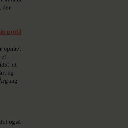
, der
n profil
ar opnået
 et
dst, at
år, og
'Årgang
 det også