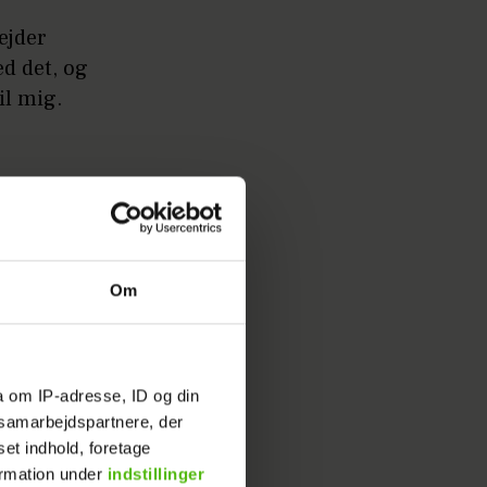
e
ejder
d det, og
il mig.
Om
arvelige
a om IP-adresse, ID og din
s samarbejdspartnere, der
set indhold, foretage
ormation under
indstillinger