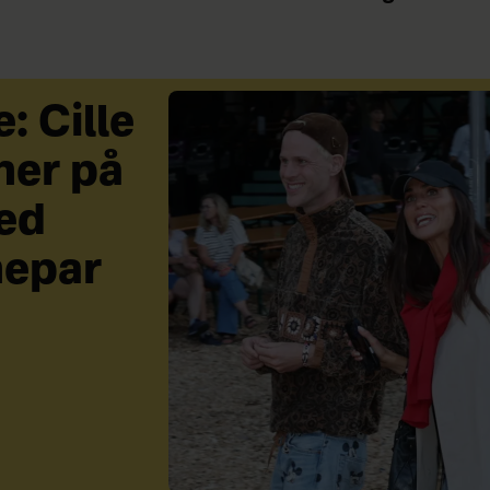
: Cille
her på
ed
nepar