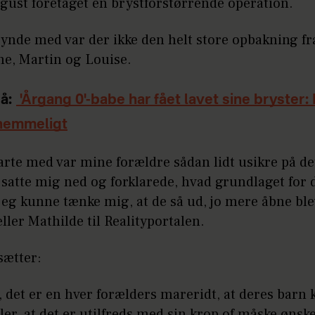
gust foretaget en brystforstørrende operation.
gynde med var der ikke den helt store opbakning fr
ne, Martin og Louise.
å:
'Årgang 0'-babe har fået lavet sine bryster:
 hemmeligt
starte med var mine forældre sådan lidt usikre på de
satte mig ned og forklarede, hvad grundlaget for d
eg kunne tænke mig, at de så ud, jo mere åbne ble
æller Mathilde til Realityportalen.
sætter:
r, det er en hver forælders mareridt, at deres bar
ler, at det er utilfreds med sin krop of måske ønske