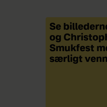
Se billederne
og Christop
Smukfest m
særligt ven