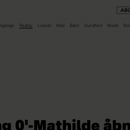
AB
ngelige
Reality
Livsstil
Mad
Børn
Sundhed
Mode
Bol
Annonce
g 0'-Mathilde åbn