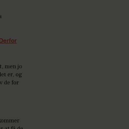
a
 Derfor
t, men jo
et er, og
v de for
n kommer
r at få de