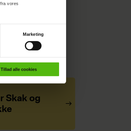
 fra vores
Marketing
ournalistisk indhold til dig.
emmeside. Vi indsamler data
er samt til brug for
ktioner i forbindelse med
Tillad alle cookies
e mere om vores brug af
 både
er Skak og
kke