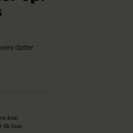
s
deres datter
men hun
r fik hun