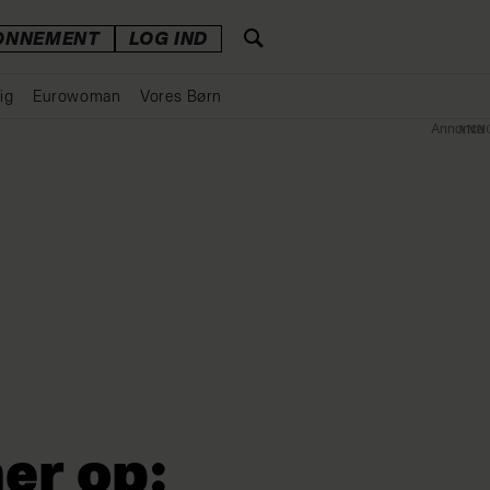
ONNEMENT
LOG IND
ig
Eurowoman
Vores Børn
Annonce
er op: