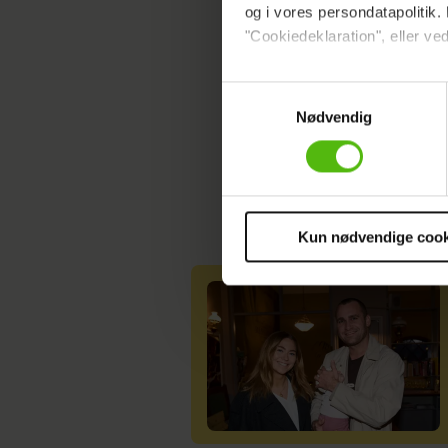
og i vores persondatapolitik. 
"Cookiedeklaration", eller ved
Dine valg anvendes på hele w
Samtykkevalg
Nødvendig
Vi ønsker dit samtykke til at 
Vi anvender egne cookies og c
om IP, ID og din browser for a
markedsføring, så vi kan opti
sociale medier.
Kun nødvendige cook
Du kan til enhver tid trække 
cookies, samarbejdspartnere 
vores
privatlivspolitik
og
co