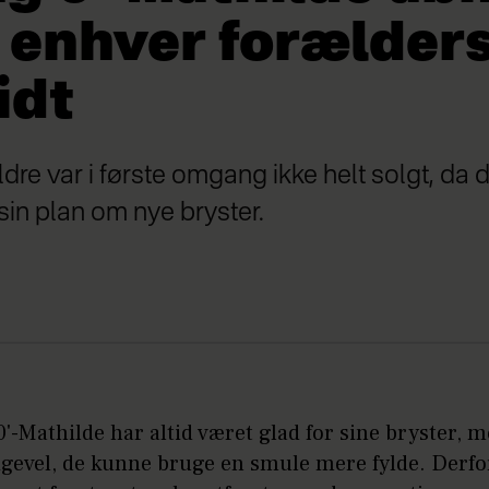
r enhver forælder
idt
dre var i første omgang ikke helt solgt, da 
in plan om nye bryster.
'-Mathilde har altid været glad for sine bryster, 
igevel, de kunne bruge en smule mere fylde. Derfo