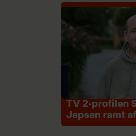
TV 2-profilen 
Jepsen ramt af