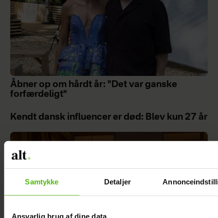
Åbner op om hårdt år: "Det var ganske
forfærdeligt"
Kendt dansk influencer er død: Blev kun 27 år
Samtykke
Detaljer
Annonceindstill
Ansvarlig brug af dine data