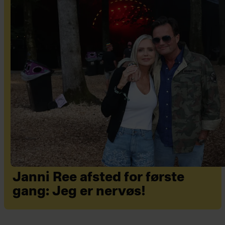
Janni Ree afsted for første
gang: Jeg er nervøs!