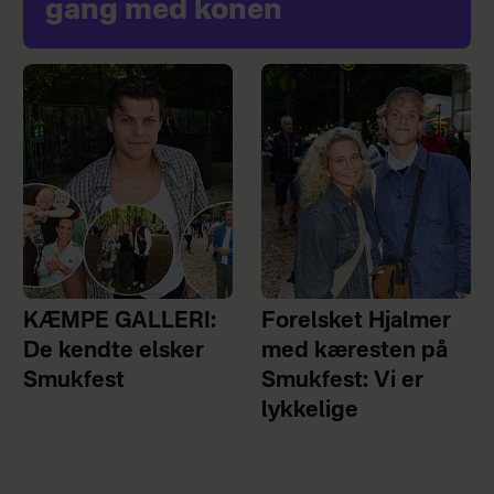
gang med konen
KÆMPE GALLERI:
Forelsket Hjalmer
De kendte elsker
med kæresten på
Smukfest
Smukfest: Vi er
lykkelige