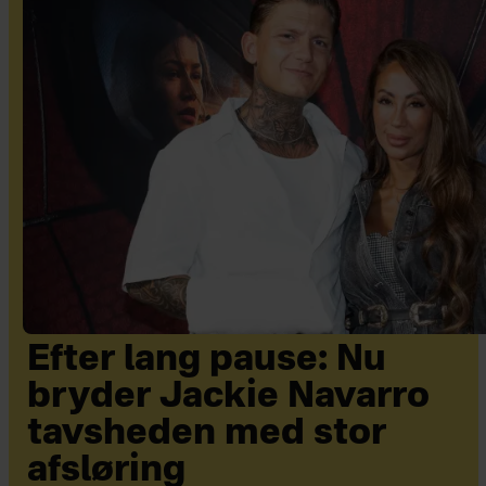
Efter lang pause: Nu
bryder Jackie Navarro
tavsheden med stor
afsløring