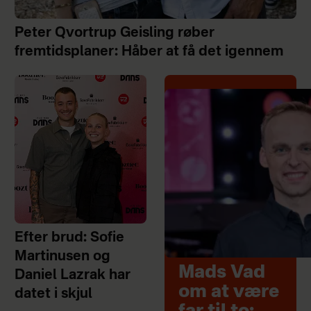
Peter Qvortrup Geisling røber
fremtidsplaner: Håber at få det igennem
Efter brud: Sofie
Martinusen og
Mads Vad
Daniel Lazrak har
om at være
datet i skjul