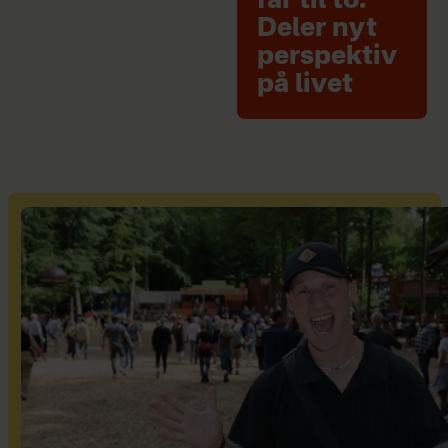
far til to:
Deler nyt
perspektiv
på livet