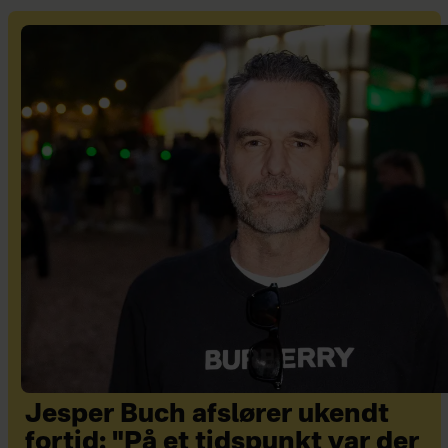
Jesper Buch afslører ukendt
fortid: "På et tidspunkt var der