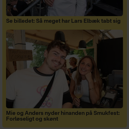
Se billedet: Så meget har Lars Elbæk tabt sig
Mie og Anders nyder hinanden på Smukfest:
Forløseligt og skønt