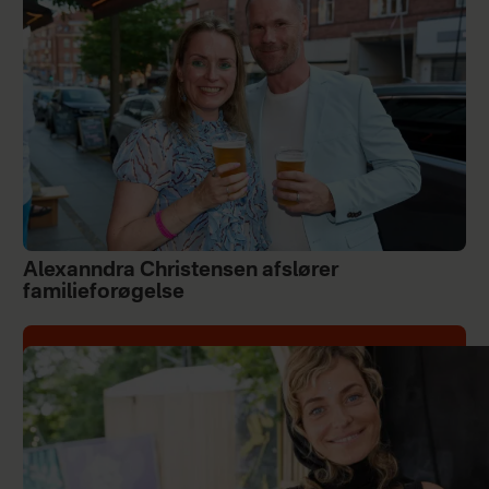
Alexanndra Christensen afslører
familieforøgelse