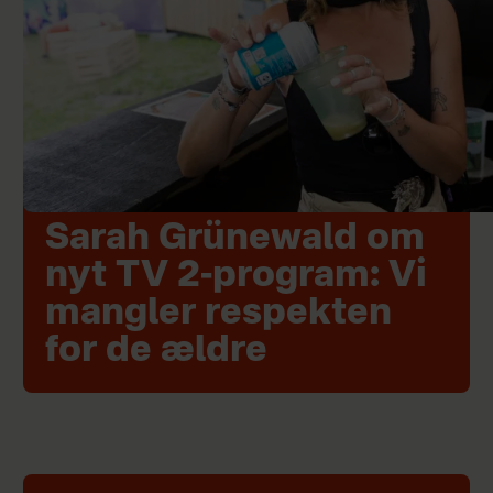
Sarah Grünewald om
nyt TV 2-program: Vi
mangler respekten
for de ældre