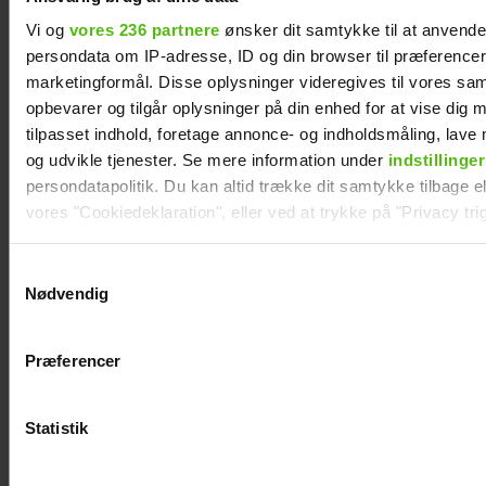
Vi og
vores 236 partnere
ønsker dit samtykke til at anvend
persondata om IP-adresse, ID og din browser til præferencer, 
marketingformål. Disse oplysninger videregives til vores sa
opbevarer og tilgår oplysninger på din enhed for at vise dig 
Efter forlovelsesnyhed: Kasper Skak og
tilpasset indhold, foretage annonce- og indholdsmåling, lav
Helena Witt deler stor babylykke
og udvikle tjenester. Se mere information under
indstillinger
persondatapolitik. Du kan altid trække dit samtykke tilbage ell
vores "Cookiedeklaration", eller ved at trykke på "Privacy trig
Dine valg anvendes på hele websitet.
Samtykkevalg
Nødvendig
Vi ønsker dit samtykke til at indsamle og bruge data for at k
relevant journalistisk indhold til dig.
Præferencer
Vi anvender egne cookies og cookies fra tredjeparter til at a
vores hjemmeside. Vi indsamler data om IP, ID og din browser 
generere statistik og huske dine præferencer samt til brug fo
Statistik
optimere vores reklametiltag på sociale medier og til at vise d
med sociale medier.