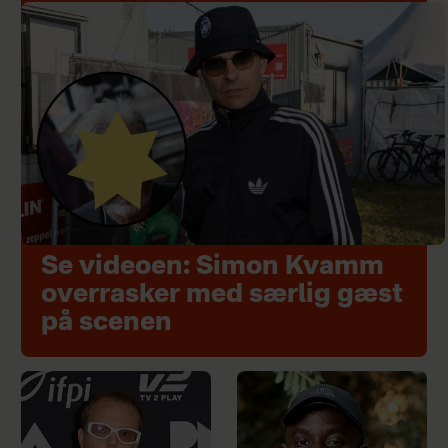
Se videoen: Simon Kvamm
overrasker med særlig gæst
på scenen