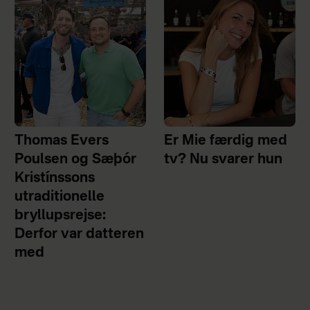
Thomas Evers
Er Mie færdig med
Poulsen og Sæþór
tv? Nu svarer hun
Kristínssons
utraditionelle
bryllupsrejse:
Derfor var datteren
med