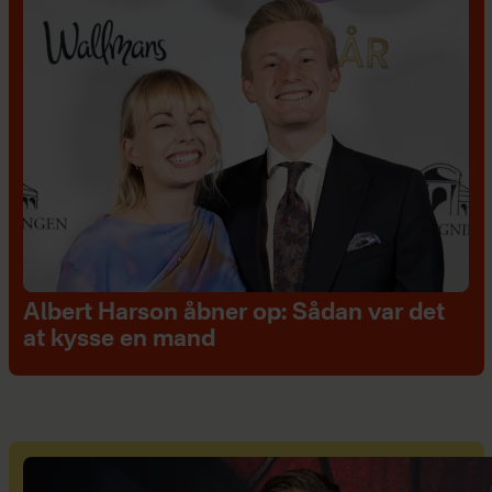
Albert Harson åbner op: Sådan var det
at kysse en mand