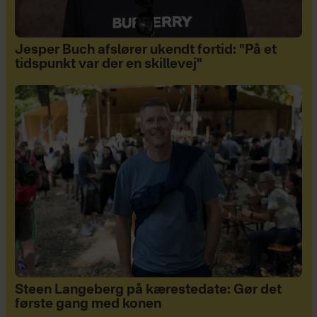
Jesper Buch afslører ukendt fortid: "På et
tidspunkt var der en skillevej"
Steen Langeberg på kærestedate: Gør det
første gang med konen