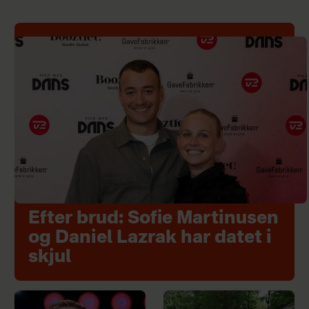
Efter brud: Sofie Martinusen
og Daniel Lazrak har datet i
skjul