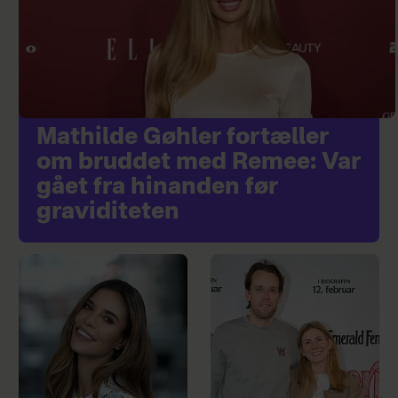
Mathilde Gøhler fortæller
om bruddet med Remee: Var
gået fra hinanden før
graviditeten