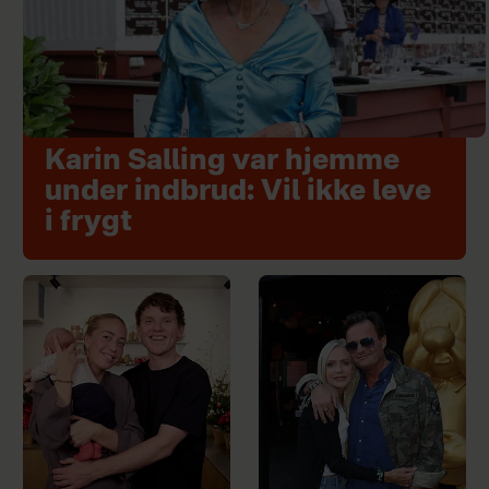
Karin Salling var hjemme
under indbrud: Vil ikke leve
i frygt