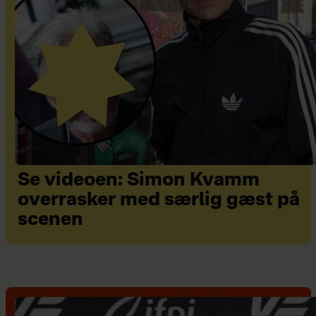
Se videoen: Simon Kvamm
overrasker med særlig gæst på
scenen