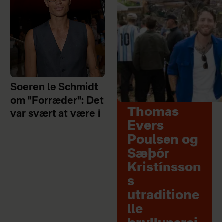
Soeren le Schmidt
om "Forræder": Det
Thomas
var svært at være i
Evers
Poulsen og
Sæþór
Kristínsson
s
utraditione
lle