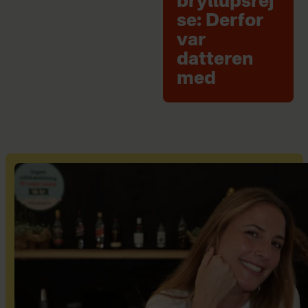
bryllupsrej
se: Derfor
var
datteren
med