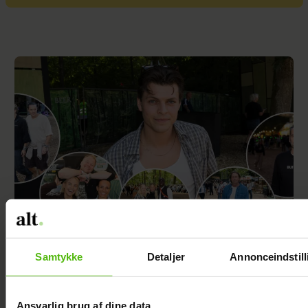
KÆMPE GALLERI: De kendte elsker
Samtykke
Detaljer
Annonceindstill
Smukfest
Ansvarlig brug af dine data