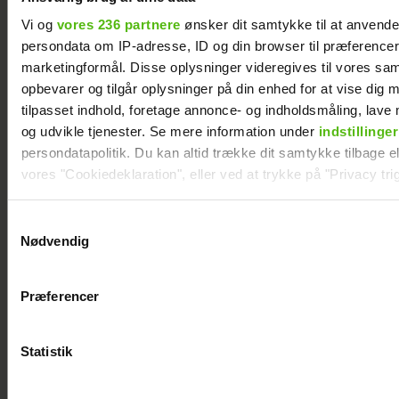
Vi og
vores 236 partnere
ønsker dit samtykke til at anvend
persondata om IP-adresse, ID og din browser til præferencer, 
marketingformål. Disse oplysninger videregives til vores sa
opbevarer og tilgår oplysninger på din enhed for at vise dig 
tilpasset indhold, foretage annonce- og indholdsmåling, lav
og udvikle tjenester. Se mere information under
indstillinger
persondatapolitik. Du kan altid trække dit samtykke tilbage ell
vores "Cookiedeklaration", eller ved at trykke på "Privacy trig
Dine valg anvendes på hele websitet.
Samtykkevalg
Forelsket Hjalmer med kæresten på
Nødvendig
Smukfest: Vi er lykkelige
Vi ønsker dit samtykke til at indsamle og bruge data for at k
relevant journalistisk indhold til dig.
Præferencer
Vi anvender egne cookies og cookies fra tredjeparter til at a
vores hjemmeside. Vi indsamler data om IP, ID og din browser 
generere statistik og huske dine præferencer samt til brug fo
Statistik
optimere vores reklametiltag på sociale medier og til at vise d
med sociale medier.