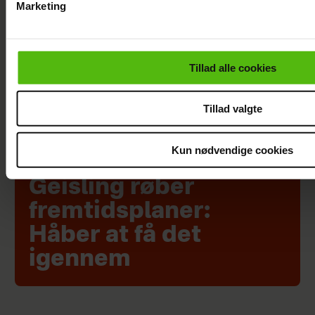
Marketing
Du kan til enhver tid trække dit samtykke tilbage via linket i 
læse mere om vores brug af cookies, samarbejdspartnere og
personoplysninger i forbindelse hermed i både
Tillad alle cookies
vores
privatlivspolitik
og
cookiepolitik
.
Tillad valgte
Kun nødvendige cookies
Peter Qvortrup
Geisling røber
fremtidsplaner:
Håber at få det
igennem