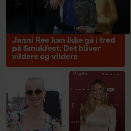
Janni Ree kan ikke gå i fred
på Smukfest: Det bliver
vildere og vildere