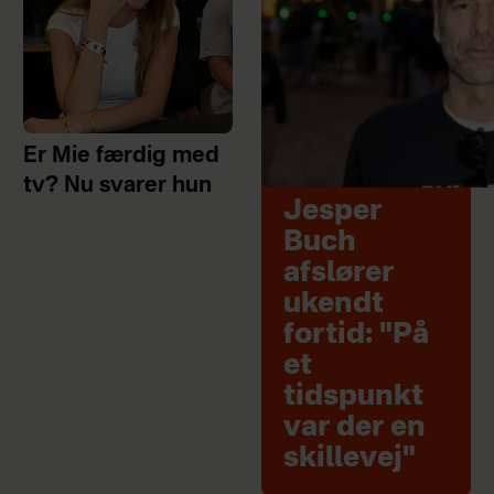
Er Mie færdig med
tv? Nu svarer hun
Jesper
Buch
afslører
ukendt
fortid: "På
et
tidspunkt
var der en
skillevej"