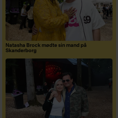
Natasha Brock mødte sin mand på
Skanderborg