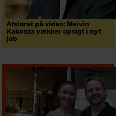
Afsløret på video: Melvin
Kakooza vækker opsigt i nyt
job