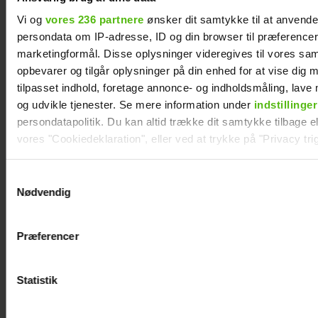
Vi og
vores 236 partnere
ønsker dit samtykke til at anvend
persondata om IP-adresse, ID og din browser til præferencer, 
marketingformål. Disse oplysninger videregives til vores sa
opbevarer og tilgår oplysninger på din enhed for at vise dig 
tilpasset indhold, foretage annonce- og indholdsmåling, lav
og udvikle tjenester. Se mere information under
indstillinger
persondatapolitik. Du kan altid trække dit samtykke tilbage ell
vores "Cookiedeklaration", eller ved at trykke på "Privacy trig
Dine valg anvendes på hele websitet.
Samtykkevalg
Nødvendig
Vi ønsker dit samtykke til at indsamle og bruge data for at k
Sarah Grünewald om nyt TV 2-program: Vi
relevant journalistisk indhold til dig.
mangler respekten for de ældre
Præferencer
Vi anvender egne cookies og cookies fra tredjeparter til at a
vores hjemmeside. Vi indsamler data om IP, ID og din browser 
generere statistik og huske dine præferencer samt til brug fo
Statistik
optimere vores reklametiltag på sociale medier og til at vise d
med sociale medier.