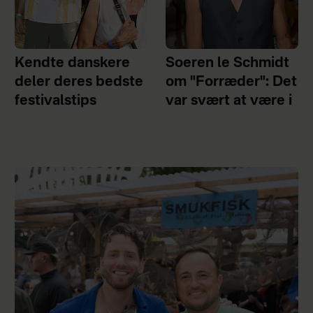
Kendte danskere
Soeren le Schmidt
deler deres bedste
om "Forræder": Det
festivalstips
var svært at være i