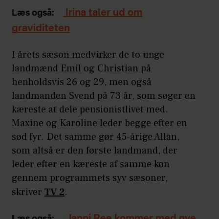
Irina taler ud om
Læs også:
graviditeten
I årets sæson medvirker de to unge
landmænd Emil og Christian på
henholdsvis 26 og 29, men også
landmanden Svend på 73 år, som søger en
kæreste at dele pensionistlivet med.
Maxine og Karoline leder begge efter en
sød fyr. Det samme gør 45-årige Allan,
som altså er den første landmand, der
leder efter en kæreste af samme køn
gennem programmets syv sæsoner,
skriver
TV 2
.
Janni Ree kommer med nye
Læs også: