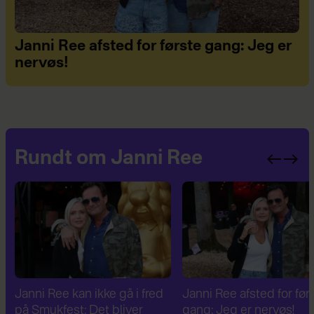
Janni Ree afsted for første gang: Jeg er
nervøs!
Rundt om Janni Ree
Janni Ree kan ikke gå i fred
Janni Ree afsted for før
på Smukfest: Det bliver
gang: Jeg er nervøs!