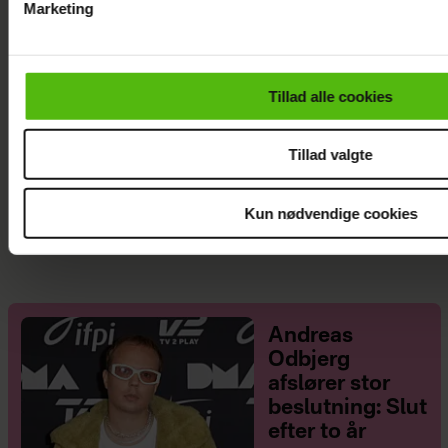
Marketing
Du kan til enhver tid trække dit samtykke tilbage via linket i 
læse mere om vores brug af cookies, samarbejdspartnere og
personoplysninger i forbindelse hermed i både
Tillad alle cookies
vores
privatlivspolitik
og
cookiepolitik
.
Tillad valgte
Se videoen: Simon Kvamm overrasker med
Kun nødvendige cookies
særlig gæst på scenen
Andreas
Odbjerg
afslører stor
beslutning: Slut
efter to år