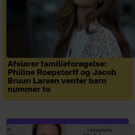
Afslører familieforøgelse:
Philine Roepstorff og Jacob
Bruun Larsen venter barn
nummer to